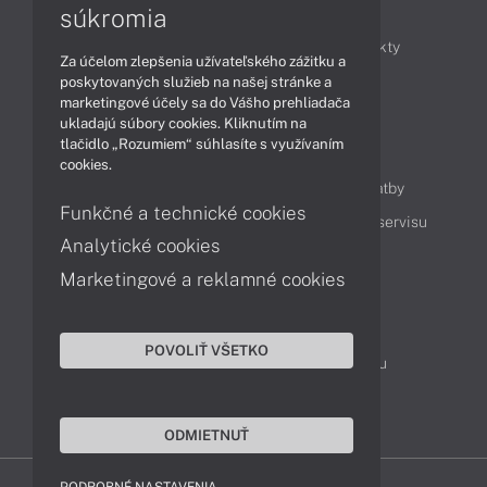
Články
súkromia
Obchodné informácie
Novinky
Produkty
Za účelom zlepšenia užívateľského zážitku a
Technológie
Videá
poskytovaných služieb na našej stránke a
marketingové účely sa do Vášho prehliadača
ukladajú súbory cookies. Kliknutím na
tlačidlo „Rozumiem“ súhlasíte s využívaním
Obsah
cookies.
Ako nakupovať
Možnosti doručenia a platby
Funkčné a technické cookies
Podpora a servis
Servisné služby
Cenník servisu
Analytické cookies
Marketingové a reklamné cookies
Kontakty
043 4224 771
Obchodné oddelenie
POVOLIŤ VŠETKO
Servisné oddelenie
Reklamácia tovaru
TeamViewer (vzdialená podpora)
ODMIETNUŤ