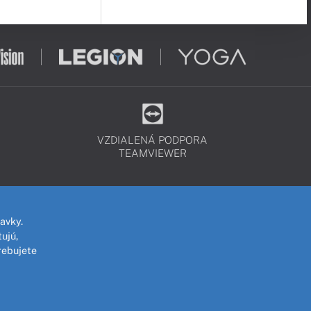
VZDIALENÁ PODPORA
TEAMVIEWER
avky.
ujú,
rebujete