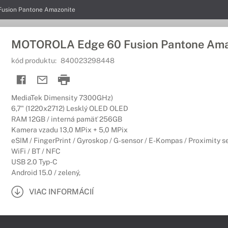
usion Pantone Amazonite
MOTOROLA Edge 60 Fusion Pantone Ama
kód produktu:
840023298448
MediaTek Dimensity 7300GHz)
6,7" (1220x2712) Lesklý OLED OLED
RAM 12GB / interná pamäť 256GB
Kamera vzadu 13,0 MPix + 5,0 MPix
eSIM / FingerPrint / Gyroskop / G-sensor / E-Kompas / Proximity s
WiFi / BT / NFC
USB 2.0 Typ-C
Android 15.0 / zelený,
VIAC INFORMÁCIÍ