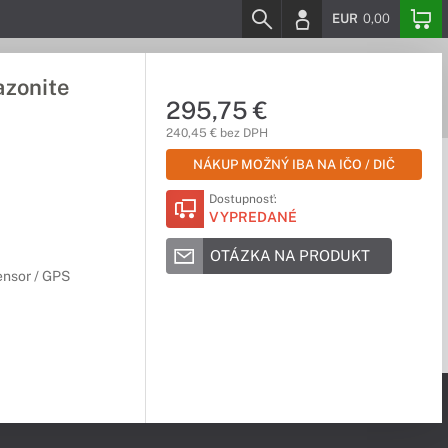
EUR
0,00
zonite
295,75 €
240,45 € bez DPH
NÁKUP MOŽNÝ IBA NA IČO / DIČ
Dostupnosť:
VYPREDANÉ
OTÁZKA NA PRODUKT
ensor / GPS