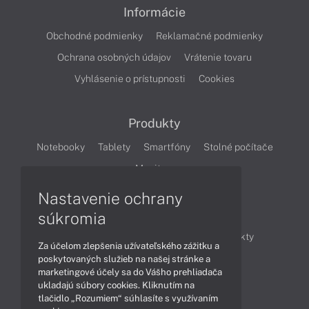
Informácie
Obchodné podmienky
Reklamačné podmienky
Ochrana osobných údajov
Vrátenie tovaru
Vyhlásenie o prístupnosti
Cookies
Produkty
Notebooky
Tablety
Smartfóny
Stolné počítače
Monitory
Nastavenie ochrany
Články
súkromia
Obchodné informácie
Novinky
Produkty
Za účelom zlepšenia užívateľského zážitku a
Technológie
Videá
poskytovaných služieb na našej stránke a
marketingové účely sa do Vášho prehliadača
ukladajú súbory cookies. Kliknutím na
tlačidlo „Rozumiem“ súhlasíte s využívaním
Obsah