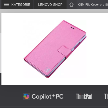
KATEGÓRIE
LENOVO-SHOP
OEM Flip Cover pre S