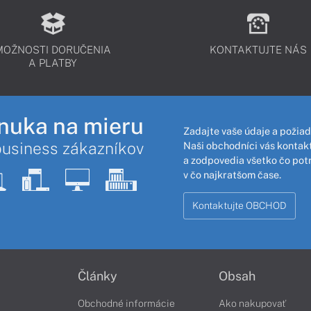
MOŽNOSTI DORUČENIA
KONTAKTUJTE NÁS
A PLATBY
nuka na mieru
Zadajte vaše údaje a požiad
business zákazníkov
Naši obchodníci vás kontakt
a zodpovedia všetko čo pot
v čo najkratšom čase.
Kontaktujte OBCHOD
Články
Obsah
Obchodné informácie
Ako nakupovať