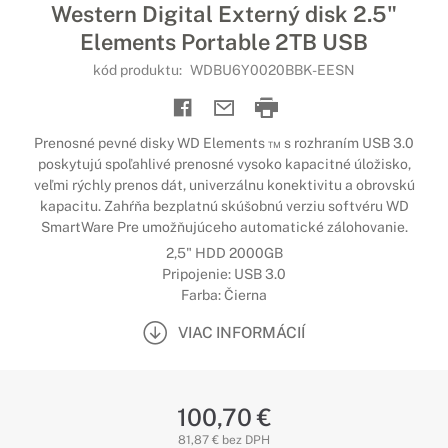
Western Digital Externý disk 2.5"
Elements Portable 2TB USB
kód produktu:
WDBU6Y0020BBK-EESN
Prenosné pevné disky WD Elements ™ s rozhraním USB 3.0
poskytujú spoľahlivé prenosné vysoko kapacitné úložisko,
veľmi rýchly prenos dát, univerzálnu konektivitu a obrovskú
kapacitu. Zahŕňa bezplatnú skúšobnú verziu softvéru WD
SmartWare Pre umožňujúceho automatické zálohovanie.
2,5" HDD 2000GB
Pripojenie: USB 3.0
Farba: Čierna
VIAC INFORMÁCIÍ
100,70 €
81,87 € bez DPH