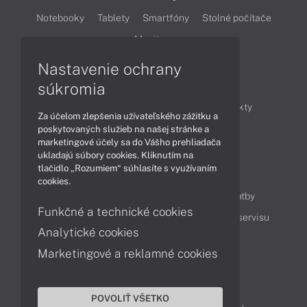
Notebooky
Tablety
Smartfóny
Stolné počítače
Monitory
Nastavenie ochrany
Články
súkromia
Obchodné informácie
Novinky
Produkty
Za účelom zlepšenia užívateľského zážitku a
Technológie
Videá
poskytovaných služieb na našej stránke a
marketingové účely sa do Vášho prehliadača
ukladajú súbory cookies. Kliknutím na
tlačidlo „Rozumiem“ súhlasíte s využívaním
Obsah
cookies.
Ako nakupovať
Možnosti doručenia a platby
Funkčné a technické cookies
Podpora a servis
Servisné služby
Cenník servisu
Analytické cookies
Marketingové a reklamné cookies
Kontakty
043 4224 771
Obchodné oddelenie
POVOLIŤ VŠETKO
Servisné oddelenie
Reklamácia tovaru