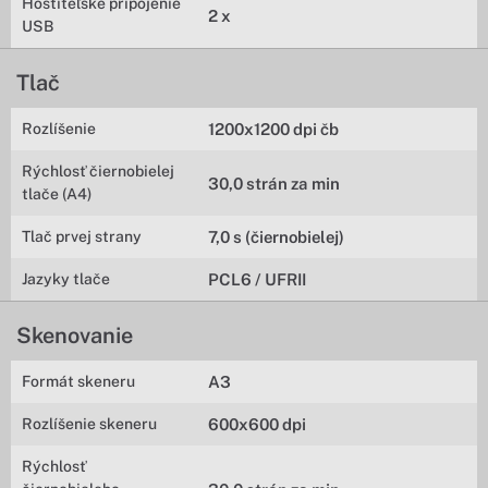
Hostiteľské pripojenie
2 x
USB
Tlač
Rozlíšenie
1200x1200 dpi čb
Rýchlosť čiernobielej
30,0 strán za min
tlače (A4)
Tlač prvej strany
7,0 s (čiernobielej)
Jazyky tlače
PCL6 / UFRII
Skenovanie
Formát skeneru
A3
Rozlíšenie skeneru
600x600 dpi
Rýchlosť