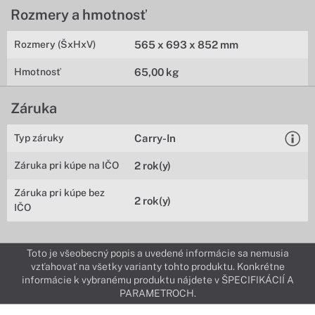
Rozmery a hmotnosť
Rozmery (ŠxHxV)
565 x 693 x 852 mm
Hmotnosť
65,00 kg
Záruka
Typ záruky
Carry-In
Záruka pri kúpe na IČO
2 rok(y)
Záruka pri kúpe bez
2 rok(y)
IČO
Toto je všeobecný popis a uvedené informácie sa nemusia
vzťahovať na všetky varianty tohto produktu. Konkrétne
informácie k vybranému produktu nájdete v ŠPECIFIKÁCIÍ A
PARAMETROCH.