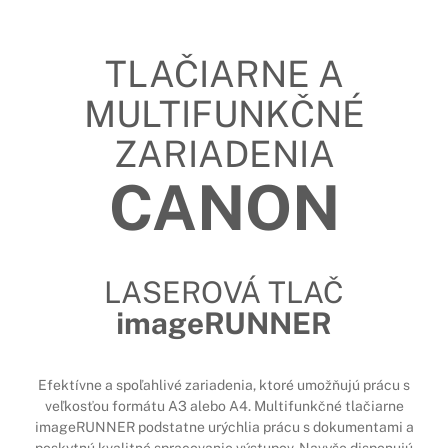
TLAČIARNE A
MULTIFUNKČNÉ
ZARIADENIA
CANON
LASEROVÁ TLAČ
imageRUNNER
Efektívne a spoľahlivé zariadenia, ktoré umožňujú prácu s
veľkosťou formátu A3 alebo A4. Multifunkčné tlačiarne
imageRUNNER podstatne urýchlia prácu s dokumentami a
poskytnú kvalitné spracovanie výstupov. Navyše disponujú