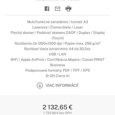
Multifunkčné zariadenie / formát A3
Laserová / Čierno-biela / Laser
Plochý skener / Podávač skeneru DADF / Duplex / Displej
(Touch)
Rozlíšenie čb 1200x1200 dpi / Papier max. 256 g/m²
Rýchlosť tlače (strán/min): A4 čb 30,0st.
USB / LAN
WiFi / Apple AirPrint / Certifikácia Mopria / Canon PRINT
Business
Podporované formáty: PDF / TIFF / XPS
2r (2r) Carry-In
VIAC INFORMÁCIÍ
2 132,65 €
1 733,86 € bez DPH