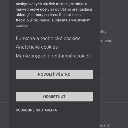
Technológie
Videá
poskytovaných služieb na našej stránke a
marketingové účely sa do Vášho prehliadača
ukladajú súbory cookies. Kliknutím na
tlačidlo „Rozumiem“ súhlasíte s využívaním
Obsah
cookies.
Ako nakupovať
Možnosti doručenia a platby
Funkčné a technické cookies
Podpora a servis
Servisné služby
Cenník servisu
Analytické cookies
Marketingové a reklamné cookies
Kontakty
043 4224 771
Obchodné oddelenie
POVOLIŤ VŠETKO
Servisné oddelenie
Reklamácia tovaru
TeamViewer (vzdialená podpora)
ODMIETNUŤ
PODROBNÉ NASTAVENIA
LENOVO-SHOP © 2013 - 2026 Všetky práva vyhradené