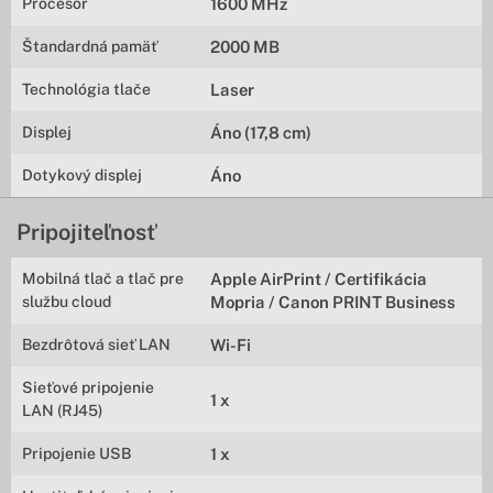
Procesor
1600 MHz
Štandardná pamäť
2000 MB
Technológia tlače
Laser
Displej
Áno (17,8 cm)
Dotykový displej
Áno
Pripojiteľnosť
Mobilná tlač a tlač pre
Apple AirPrint / Certifikácia
službu cloud
Mopria / Canon PRINT Business
Bezdrôtová sieť LAN
Wi-Fi
Sieťové pripojenie
1 x
LAN (RJ45)
Pripojenie USB
1 x