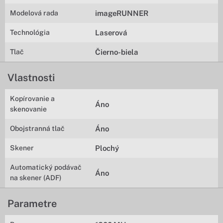
Modelová rada
imageRUNNER
Technológia
Laserová
Tlač
Čierno-biela
Vlastnosti
Kopírovanie a
Áno
skenovanie
Obojstranná tlač
Áno
Skener
Plochý
Automatický podávač
Áno
na skener (ADF)
Parametre