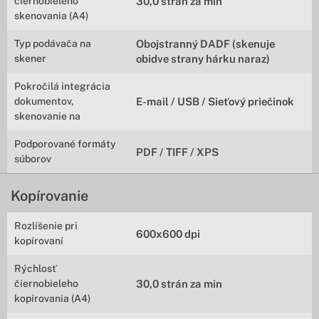
čiernobieleho
30,0 strán za min
skenovania (A4)
Typ podávača na
Obojstranný DADF (skenuje
skener
obidve strany hárku naraz)
Pokročilá integrácia
dokumentov,
E-mail / USB / Sieťový priečinok
skenovanie na
Podporované formáty
PDF / TIFF / XPS
súborov
Kopírovanie
Rozlíšenie pri
600x600 dpi
kopírovaní
Rýchlosť
čiernobieleho
30,0 strán za min
kopírovania (A4)