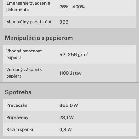
Zmenšenie/zväčšenie
25% - 400%
dokumentu
Maximálny počet kópií
999
Manipulácia s papierom
Vhodná hmotnosť
52 - 256 g/m²
papiera
Vstupný zásobník
1100 listov
papiera
Spotreba
Prevádzka
666,0 W
Pripravený
28,1 W
Režim spánku
0,8 W