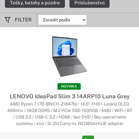
Tašky, batohy a púzdra
Príslušenstvo
notebookov ThinkPad poskytujú zvýšený komfort a
produktivitu.
FILTER
Notebooky Lenovo IdeaPad
Funkčný, zábavný a štýlový
Notebooky IdeaPad sa dodávajú v rôznych vyhotoveniach – od
základných notebookov pre nových používateľov až po
vysokovýkonné herné notebooky dopĺňajúce náš rad
inovatívnych konvertibilných zariadení Yoga.
Notebooky Lenovo YOGA
NOVINKA
Flexibilné a štýlové zariadenia
LENOVO IdeaPad Slim 3 14ARP10 Luna Grey
AMD Ryzen 7 170 (BNCH-21847b) / 14,0" FHD+ Lesklý OLED
Vďaka kombinácii flexibility a inovatívnych technológií
400nits / 16GB DDR5 / M.2 PCIe SSD 1000GB / AMD / WiFi / BT
ponúkajú tieto notebooky 2 v 1 a zariadenia Ultrabook vysoký
/ USB 3.2 / USB-C 3.2 / HDMI / bez DVD / Bez operačného
výkon, úžasný dizajn a štyri rôzne režimy používania.
systému / sivý / 2r (2r) Carry-In, NEOBSAHUJE adaptér
Výsledkom je neprekonateľná flexibilnosť prenosných
zariadení.