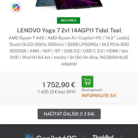
NOVINKA
LENOVO Yoga 7 2v1 14AGP11 Tidal Teal
AMD Ryzen 7 445 / AMD Ryzen AI / Copilot+PC / 14,0" Lesklý
Touch OLED 120Hz 500nits / 32GB LPDDR5x / M.2 PCIe SSD
2000GB / AMD / WiFi / BT / USB 3.2 / USB-C 3.2 / HDMI / bez
DVD / Win11H 64-bit / modrý / 3r (3r) On-Site, NEOBSAHUJE
adaptér
1 752,90 €
Dostupnosť:
1 425,12 € bez DPH
INFORMUJTE SA
NAČÍTAŤ ĎALŠIE (1 Z 64)