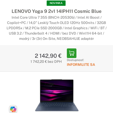
NOVINKA
LENOVO Yoga 9 2v1 14IPH11 Cosmic Blue
Intel Core Ultra 7 355 (BNCH-20530b) / Intel AI Boost /
Copilot+PC / 14,0" Lesklý Touch OLED 120Hz 500nits / 32GB
LPDDR5x / M.2 PCIe SSD 2000GB / Intel Graphics / WiFi / BT /
USB 3.2 / Thunderbolt 4 / HDMI / bez DVD / Win11H 64-bit /
modrý / 3r (3r) On-Site, NEOBSAHUJE adaptér
2 142,90 €
Dostupnosť:
1 742,20 € bez DPH
INFORMUJTE SA