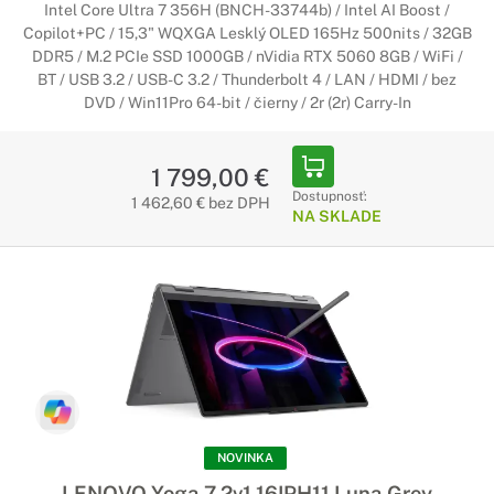
Intel Core Ultra 7 356H (BNCH-33744b) / Intel AI Boost /
Copilot+PC / 15,3" WQXGA Lesklý OLED 165Hz 500nits / 32GB
DDR5 / M.2 PCIe SSD 1000GB / nVidia RTX 5060 8GB / WiFi /
BT / USB 3.2 / USB-C 3.2 / Thunderbolt 4 / LAN / HDMI / bez
DVD / Win11Pro 64-bit / čierny / 2r (2r) Carry-In
1 799,00 €
Dostupnosť:
1 462,60 € bez DPH
NA SKLADE
NOVINKA
LENOVO Yoga 7 2v1 16IPH11 Luna Grey