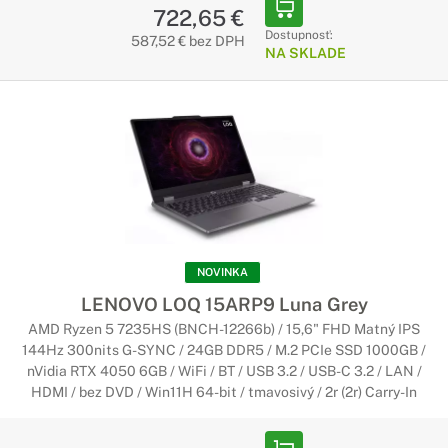
722,65 €
Notebooky Lenovo V séria
Dostupnosť:
587,52 € bez DPH
NA SKLADE
Štýlový dizajn, maximálna zábava
Notebooky Lenovo poháňanú vašu predstavivosť a zmysel pre
sebavyjadrenie, či už ste častým cestovateľom, extrémnym
hráčom alebo milovníkom hudby. Ponúkajú najnovšie
počítače, grafické karty, displeje a zvukovú technológiu – to
všetko prostredníctvom širokého spektra
najinteligentnejších dizajnov notebookov a konvertibilných
počítačov.
Notebooky Lenovo Legion
NOVINKA
LENOVO LOQ 15ARP9 Luna Grey
Nekompromisné hranie hier
AMD Ryzen 5 7235HS (BNCH-12266b) / 15,6" FHD Matný IPS
Vynikajúce procesory, špičková grafika, možnosť
144Hz 300nits G-SYNC / 24GB DDR5 / M.2 PCIe SSD 1000GB /
pretaktovania, veľmi rýchle úložisko a ďalšie. Vezmite si so
nVidia RTX 4050 6GB / WiFi / BT / USB 3.2 / USB-C 3.2 / LAN /
sebou silný herný výkon, nech ste kdekoľvek.
HDMI / bez DVD / Win11H 64-bit / tmavosivý / 2r (2r) Carry-In
Notebooky Lenovo ThinkBook