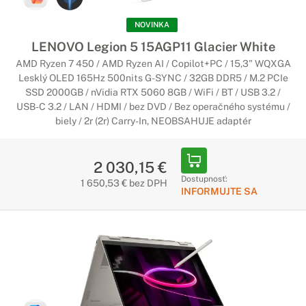
NOVINKA
LENOVO Legion 5 15AGP11 Glacier White
AMD Ryzen 7 450 / AMD Ryzen AI / Copilot+PC / 15,3" WQXGA
Lesklý OLED 165Hz 500nits G-SYNC / 32GB DDR5 / M.2 PCIe
SSD 2000GB / nVidia RTX 5060 8GB / WiFi / BT / USB 3.2 /
USB-C 3.2 / LAN / HDMI / bez DVD / Bez operačného systému /
biely / 2r (2r) Carry-In, NEOBSAHUJE adaptér
2 030,15 €
Dostupnosť:
1 650,53 € bez DPH
INFORMUJTE SA