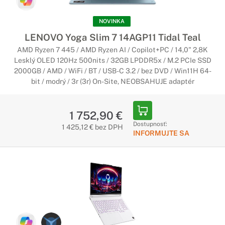
NOVINKA
LENOVO Yoga Slim 7 14AGP11 Tidal Teal
AMD Ryzen 7 445 / AMD Ryzen AI / Copilot+PC / 14,0" 2,8K
Lesklý OLED 120Hz 500nits / 32GB LPDDR5x / M.2 PCIe SSD
2000GB / AMD / WiFi / BT / USB-C 3.2 / bez DVD / Win11H 64-
bit / modrý / 3r (3r) On-Site, NEOBSAHUJE adaptér
1 752,90 €
Dostupnosť:
1 425,12 € bez DPH
INFORMUJTE SA