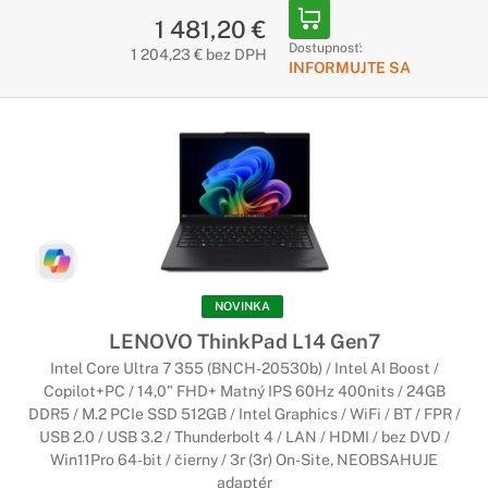
1 481,20 €
Herné notebooky v sebe kombinujú výkonné komponenty s
Dostupnosť:
telom, ktoré notebooku poskytuje dokonalé chladenie. Medzi
1 204,23 € bez DPH
INFORMUJTE SA
najdôležitejšie parametre notebooku patrí grafická karta a
výkonný herný procesor.
Pracovné notebooky Lenovo
Stvorené pre profesionálov
Pre profesionálne notebooky je typický vysoký výkon a
kvalitné spracovanie z prémiových materiálov. Sú určené
najmä pre ľudí, ktorí potrebujú spoľahlivý notebook na
každodennú náročnú prácu.
NOVINKA
LENOVO ThinkPad L14 Gen7
Notebooky Lenovo LOQ
Intel Core Ultra 7 355 (BNCH-20530b) / Intel AI Boost /
Nová generácia herných zariadení Lenovo
Copilot+PC / 14,0" FHD+ Matný IPS 60Hz 400nits / 24GB
DDR5 / M.2 PCIe SSD 512GB / Intel Graphics / WiFi / BT / FPR /
Posúvajte svoje limity s herným zariadeniam Lenovo LOQ, s
USB 2.0 / USB 3.2 / Thunderbolt 4 / LAN / HDMI / bez DVD /
ktorým sa môžete vrhnúť do tých najnovších gamerských
Win11Pro 64-bit / čierny / 3r (3r) On-Site, NEOBSAHUJE
titulov. Popritom zvládnete študovať, pracovať, tvoriť alebo
adaptér