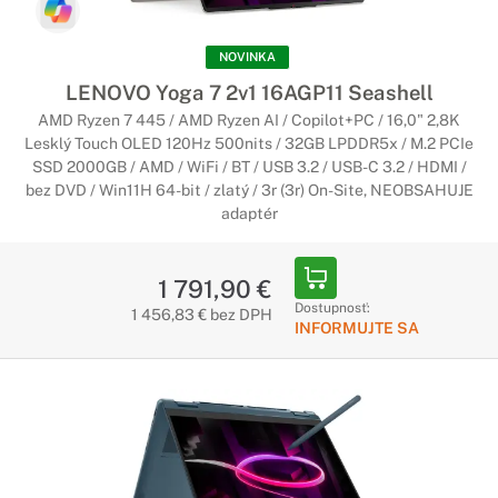
NOVINKA
LENOVO Yoga 7 2v1 16AGP11 Seashell
AMD Ryzen 7 445 / AMD Ryzen AI / Copilot+PC / 16,0" 2,8K
Lesklý Touch OLED 120Hz 500nits / 32GB LPDDR5x / M.2 PCIe
SSD 2000GB / AMD / WiFi / BT / USB 3.2 / USB-C 3.2 / HDMI /
bez DVD / Win11H 64-bit / zlatý / 3r (3r) On-Site, NEOBSAHUJE
adaptér
1 791,90 €
Dostupnosť:
1 456,83 € bez DPH
INFORMUJTE SA