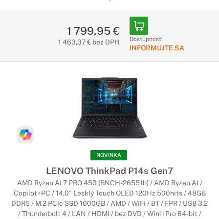
stremovať. Je na vás ako svoje zariadenie využijete.
1 799,95 €
Notebooky Lenovo s Copilot+ PC
Dostupnosť:
1 463,37 € bez DPH
INFORMUJTE SA
Začína nová éra umelej inteligencie
Najrýchlejšie a najinteligentnejšie notebooky so systémom
Windows v histórii. Notebooky Copilot+ sú vybavené
najnovšími nástrojmi umelej inteligencie, ktoré urýchľujú
vašu produktivitu a kreativitu.
NOVINKA
LENOVO ThinkPad P14s Gen7
AMD Ryzen AI 7 PRO 450 (BNCH-26551b) / AMD Ryzen AI /
Copilot+PC / 14,0" Lesklý Touch OLED 120Hz 500nits / 48GB
DDR5 / M.2 PCIe SSD 1000GB / AMD / WiFi / BT / FPR / USB 3.2
/ Thunderbolt 4 / LAN / HDMI / bez DVD / Win11Pro 64-bit /