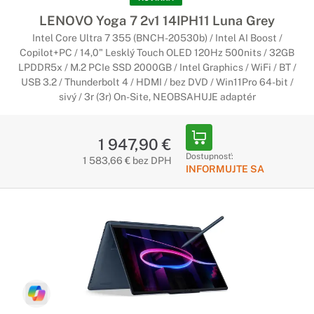
LENOVO Yoga 7 2v1 14IPH11 Luna Grey
Intel Core Ultra 7 355 (BNCH-20530b) / Intel AI Boost /
Copilot+PC / 14,0" Lesklý Touch OLED 120Hz 500nits / 32GB
LPDDR5x / M.2 PCIe SSD 2000GB / Intel Graphics / WiFi / BT /
USB 3.2 / Thunderbolt 4 / HDMI / bez DVD / Win11Pro 64-bit /
sivý / 3r (3r) On-Site, NEOBSAHUJE adaptér
1 947,90 €
Dostupnosť:
1 583,66 € bez DPH
INFORMUJTE SA