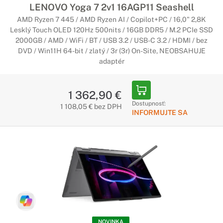
LENOVO Yoga 7 2v1 16AGP11 Seashell
AMD Ryzen 7 445 / AMD Ryzen AI / Copilot+PC / 16,0" 2,8K
Lesklý Touch OLED 120Hz 500nits / 16GB DDR5 / M.2 PCIe SSD
2000GB / AMD / WiFi / BT / USB 3.2 / USB-C 3.2 / HDMI / bez
DVD / Win11H 64-bit / zlatý / 3r (3r) On-Site, NEOBSAHUJE
adaptér
1 362,90 €
Dostupnosť:
1 108,05 € bez DPH
INFORMUJTE SA
NOVINKA