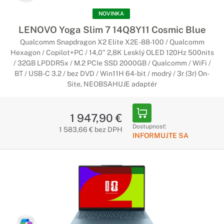
NOVINKA
LENOVO Yoga Slim 7 14Q8Y11 Cosmic Blue
Qualcomm Snapdragon X2 Elite X2E-88-100 / Qualcomm
Hexagon / Copilot+PC / 14,0" 2,8K Lesklý OLED 120Hz 500nits
/ 32GB LPDDR5x / M.2 PCIe SSD 2000GB / Qualcomm / WiFi /
BT / USB-C 3.2 / bez DVD / Win11H 64-bit / modrý / 3r (3r) On-
Site, NEOBSAHUJE adaptér
1 947,90 €
Dostupnosť:
1 583,66 € bez DPH
INFORMUJTE SA