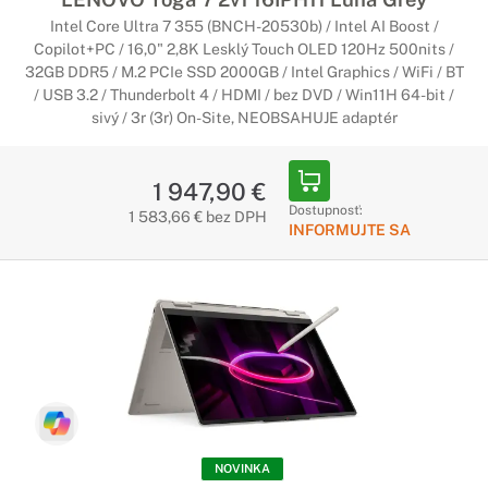
Intel Core Ultra 7 355 (BNCH-20530b) / Intel AI Boost /
Copilot+PC / 16,0" 2,8K Lesklý Touch OLED 120Hz 500nits /
32GB DDR5 / M.2 PCIe SSD 2000GB / Intel Graphics / WiFi / BT
/ USB 3.2 / Thunderbolt 4 / HDMI / bez DVD / Win11H 64-bit /
sivý / 3r (3r) On-Site, NEOBSAHUJE adaptér
1 947,90 €
Dostupnosť:
1 583,66 € bez DPH
INFORMUJTE SA
NOVINKA