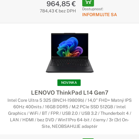
964,85 €
Vytvorený pre podnikanie, vytvorený pre
Dostupnosť:
784,43 € bez DPH
INFORMUJTE SA
vás
Tieto štýlové notebooky vám umožnia pracovať bez prestojov
a zároveň poskytujú zabezpečenie, ktoré ochráni vaše dáta. A
to nie je všetko - notebooky Thinkbook disponujú skvelými
funkciami, ktoré pozdvihnú zábavu na vyššiu úroveň. A majú
tiež pútavý dizajn.
Notebooky Lenovo na bežné použitie
Perfektné do domácnosti alebo kancelárie
NOVINKA
Tieto notebooky sú určené od surfovania po internete až po
LENOVO ThinkPad L14 Gen7
nenáročné grafické úlohy. Ich prednou vlastnosťou je skvelý
Intel Core Ultra 5 325 (BNCH-19809b) / 14,0" FHD+ Matný IPS
pomer cena/výkon. Preto sú vhodnou voľbou pre ľudí, ktorí
60Hz 400nits / 16GB DDR5 / M.2 PCIe SSD 512GB / Intel
hľadajú cenovo dostupný notebook.
Graphics / WiFi / BT / FPR / USB 2.0 / USB 3.2 / Thunderbolt 4 /
LAN / HDMI / bez DVD / Win11Pro 64-bit / čierny / 3r (3r) On-
Herné notebooky Lenovo
Site, NEOBSAHUJE adaptér
Úžasný herný výkon