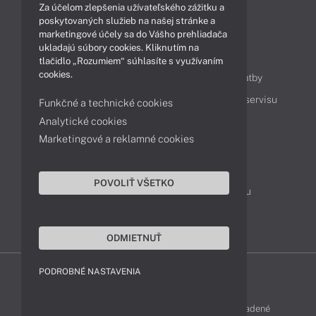
Za účelom zlepšenia užívateľského zážitku a
Technológie
Videá
poskytovaných služieb na našej stránke a
marketingové účely sa do Vášho prehliadača
ukladajú súbory cookies. Kliknutím na
Obsah
tlačidlo „Rozumiem“ súhlasíte s využívaním
cookies.
Ako nakupovať
Možnosti doručenia a platby
Podpora a servis
Servisné služby
Cenník servisu
Funkčné a technické cookies
Analytické cookies
Marketingové a reklamné cookies
Kontakty
043 4224 771
Obchodné oddelenie
POVOLIŤ VŠETKO
Servisné oddelenie
Reklamácia tovaru
TeamViewer (vzdialená podpora)
ODMIETNUŤ
PODROBNÉ NASTAVENIA
LENOVO-SHOP © 2013 - 2026 Všetky práva vyhradené