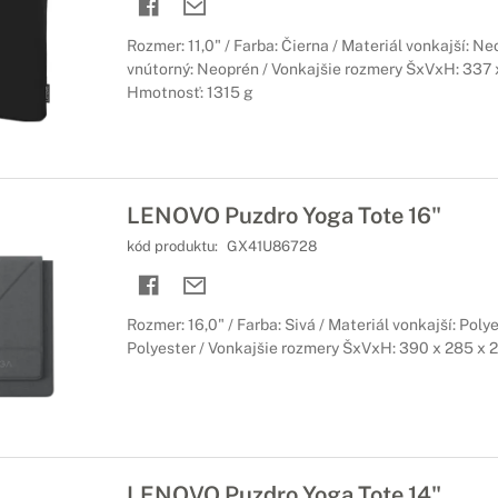
Rozmer: 11,0" / Farba: Čierna / Materiál vonkajší: Ne
vnútorný: Neoprén / Vonkajšie rozmery ŠxVxH: 337 
Hmotnosť: 1315 g
LENOVO Puzdro Yoga Tote 16"
kód produktu:
GX41U86728
Rozmer: 16,0" / Farba: Sivá / Materiál vonkajší: Poly
Polyester / Vonkajšie rozmery ŠxVxH: 390 x 285 x 
LENOVO Puzdro Yoga Tote 14"