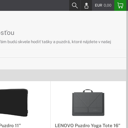
EUR
0,00
osťou
ám budú skvele hodiť tašky a puzdrá, ktoré nájdete v našej
bovať kvalitné a odolné púzdra. V našej ponuke nájdete všetko
uzdro 11"
LENOVO Puzdro Yoga Tote 16"