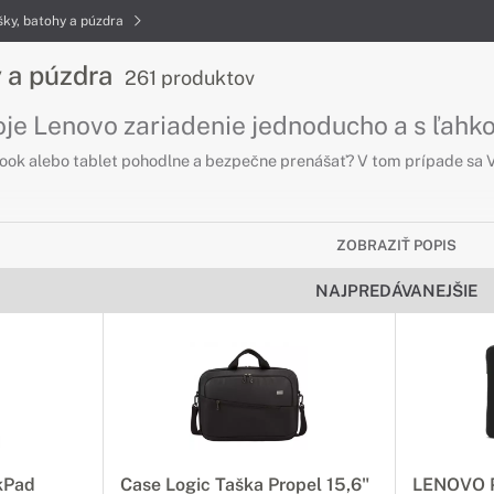
šky, batohy a púzdra
y a púzdra
261 produktov
oje Lenovo zariadenie jednoducho a s ľahk
ook alebo tablet pohodlne a bezpečne prenášať? V tom prípade sa V
 do veľkosti 10 palcov
ZOBRAZIŤ POPIS
 tablety
NAJPREDÁVANEJŠIE
ty a iné zariadenia s rozmerom do 10 palcov bezpečne a pohodlne.
 veľkosti 10 až 12 palcov
šanie väčších tabletov
u nosiť väčší tablet, poprípade malý notebook, určite budete potre
e týchto zariadení.
kPad
Case Logic Taška Propel 15,6"
LENOVO P