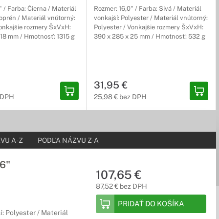
" / Farba: Čierna / Materiál
Rozmer: 16,0" / Farba: Sivá / Materiál
oprén / Materiál vnútorný:
vonkajší: Polyester / Materiál vnútorný:
onkajšie rozmery ŠxVxH:
Polyester / Vonkajšie rozmery ŠxVxH:
 18 mm / Hmotnosť: 1315 g
390 x 285 x 25 mm / Hmotnosť: 532 g
svoje zariadenie v bezpečí a ľahko ho zoberiete všade tam, kam
31,95 €
z DPH
25,98 € bez DPH
estovanie so zariadením väčších rozmerov.
VU A-Z
PODĽA NÁZVU Z-A
6"
107,65 €
. Preto máme pre Vás kvalitné tašky a batohy, ktoré sú
87,52 € bez DPH
PRIDAŤ DO KOŠÍKA
í: Polyester / Materiál