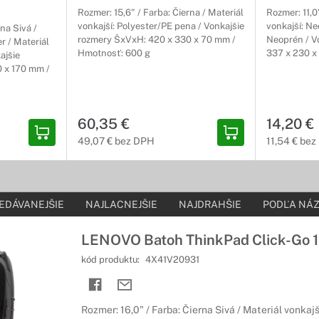
Rozmer: 15,6" / Farba: Čierna / Materiál
Rozmer: 11,0
 veľkosti 13 až 14 palcov
vonkajší: Polyester/PE pena / Vonkajšie
vonkajší: Ne
na Sivá /
rozmery ŠxVxH: 420 x 330 x 70 mm /
Neoprén / V
r / Materiál
notebook kdekoľvek
Hmotnosť: 600 g
337 x 230 x
ajšie
 x 170 mm /
púzdra sú určené pre 13 až 14-palcové notebooky. Vďaka nim udržíte 
60,35 €
14,20 €
a púzdra veľkosti 15 až 16 palcov
49,07 € bez DPH
11,54 € be
estovanie s Vašim zariadením
h, určite oceníte výhody, ktoré ponúkajú batohy a tašky určené na c
EDÁVANEJŠIE
NAJLACNEJŠIE
NAJDRAHŠIE
PODĽA NÁZ
a púzdra 17 a viac palcov
nemusí byť záťaž
LENOVO Batoh ThinkPad Click-Go 1
kov 17 a viac palcov majú okrem väčších rozmerov aj vyššiu hmotnosť
kód produktu:
4X41V20931
 na prenášanie väčších zariadení.
Rozmer: 16,0" / Farba: Čierna Sivá / Materiál vonkajš