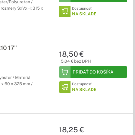
ester/Polyuretan /
e rozmery ŠxVxH: 315 x
Dostupnosť:
NA SKLADE
10 17"
18,50 €
15,04 € bez DPH
PRIDAŤ DO KOŠÍKA
yester / Materiál
0 x 60 x 325 mm /
Dostupnosť:
NA SKLADE
18,25 €