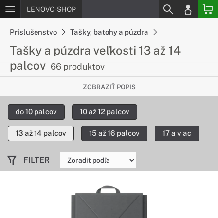
LENOVO-SHOP
Príslušenstvo
Tašky, batohy a púzdra
Tašky a púzdra veľkosti 13 až 14
palcov
66 produktov
Zoberte si Váš notebook kdekoľvek
ZOBRAZIŤ POPIS
Tieto šikovné tašky a púzdra sú určené pre 13 až 14-palcové
do 10 palcov
10 až 12 palcov
notebooky. Vďaka nim udržíte svoje zariadenie v bezpečí a
ľahko ho zoberiete všade tam, kam potrebujete.
13 až 14 palcov
15 až 16 palcov
17 a viac
FILTER