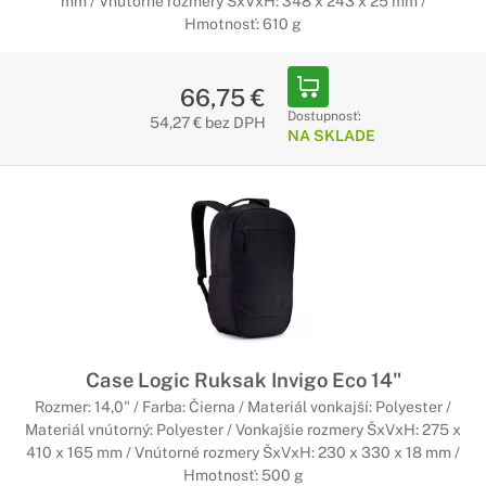
mm / Vnútorné rozmery ŠxVxH: 348 x 243 x 25 mm /
Hmotnosť: 610 g
66,75 €
Dostupnosť:
54,27 € bez DPH
NA SKLADE
Case Logic Ruksak Invigo Eco 14"
Rozmer: 14,0" / Farba: Čierna / Materiál vonkajší: Polyester /
Materiál vnútorný: Polyester / Vonkajšie rozmery ŠxVxH: 275 x
410 x 165 mm / Vnútorné rozmery ŠxVxH: 230 x 330 x 18 mm /
Hmotnosť: 500 g