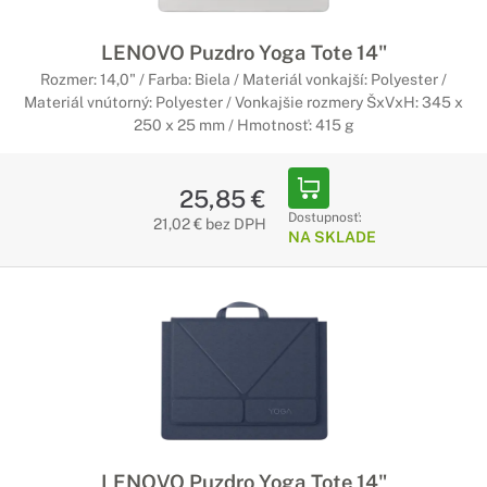
LENOVO Puzdro Yoga Tote 14"
Rozmer: 14,0" / Farba: Biela / Materiál vonkajší: Polyester /
Materiál vnútorný: Polyester / Vonkajšie rozmery ŠxVxH: 345 x
250 x 25 mm / Hmotnosť: 415 g
25,85 €
Dostupnosť:
21,02 € bez DPH
NA SKLADE
LENOVO Puzdro Yoga Tote 14"