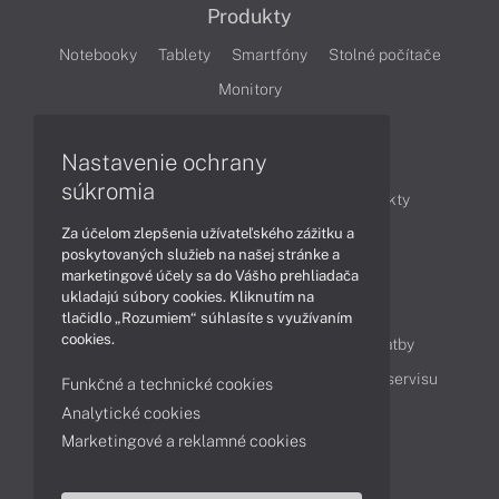
Produkty
Notebooky
Tablety
Smartfóny
Stolné počítače
Monitory
Nastavenie ochrany
Články
súkromia
Obchodné informácie
Novinky
Produkty
Za účelom zlepšenia užívateľského zážitku a
Technológie
Videá
poskytovaných služieb na našej stránke a
marketingové účely sa do Vášho prehliadača
ukladajú súbory cookies. Kliknutím na
Obsah
tlačidlo „Rozumiem“ súhlasíte s využívaním
cookies.
Ako nakupovať
Možnosti doručenia a platby
Podpora a servis
Servisné služby
Cenník servisu
Funkčné a technické cookies
Analytické cookies
Marketingové a reklamné cookies
Kontakty
043 4224 771
Obchodné oddelenie