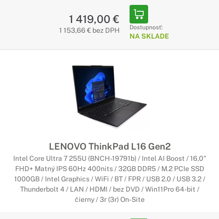
Notebooky Lenovo V séria
1 419,00 €
Dostupnosť:
Štýlový dizajn, maximálna zábava
1 153,66 € bez DPH
NA SKLADE
Notebooky Lenovo poháňanú vašu predstavivosť a zmysel pre
sebavyjadrenie, či už ste častým cestovateľom, extrémnym
hráčom alebo milovníkom hudby. Ponúkajú najnovšie
počítače, grafické karty, displeje a zvukovú technológiu – to
všetko prostredníctvom širokého spektra
najinteligentnejších dizajnov notebookov a konvertibilných
počítačov.
Notebooky Lenovo Legion
LENOVO ThinkPad L16 Gen2
Nekompromisné hranie hier
Intel Core Ultra 7 255U (BNCH-19791b) / Intel AI Boost / 16,0"
Vynikajúce procesory, špičková grafika, možnosť
FHD+ Matný IPS 60Hz 400nits / 32GB DDR5 / M.2 PCIe SSD
pretaktovania, veľmi rýchle úložisko a ďalšie. Vezmite si so
1000GB / Intel Graphics / WiFi / BT / FPR / USB 2.0 / USB 3.2 /
sebou silný herný výkon, nech ste kdekoľvek.
Thunderbolt 4 / LAN / HDMI / bez DVD / Win11Pro 64-bit /
čierny / 3r (3r) On-Site
Notebooky Lenovo ThinkBook