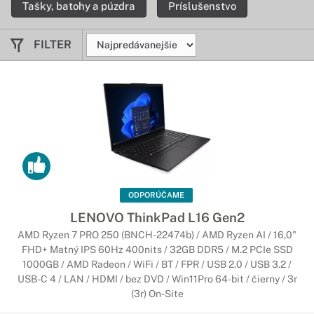
Tašky, batohy a púzdra
Príslušenstvo
notebookov ThinkPad poskytujú zvýšený komfort a
produktivitu.
FILTER
Notebooky Lenovo IdeaPad
Funkčný, zábavný a štýlový
Notebooky IdeaPad sa dodávajú v rôznych vyhotoveniach – od
základných notebookov pre nových používateľov až po
vysokovýkonné herné notebooky dopĺňajúce náš rad
inovatívnych konvertibilných zariadení Yoga.
Notebooky Lenovo YOGA
ODPORÚČAME
Flexibilné a štýlové zariadenia
LENOVO ThinkPad L16 Gen2
AMD Ryzen 7 PRO 250 (BNCH-22474b) / AMD Ryzen AI / 16,0"
Vďaka kombinácii flexibility a inovatívnych technológií
FHD+ Matný IPS 60Hz 400nits / 32GB DDR5 / M.2 PCIe SSD
ponúkajú tieto notebooky 2 v 1 a zariadenia Ultrabook vysoký
1000GB / AMD Radeon / WiFi / BT / FPR / USB 2.0 / USB 3.2 /
výkon, úžasný dizajn a štyri rôzne režimy používania.
USB-C 4 / LAN / HDMI / bez DVD / Win11Pro 64-bit / čierny / 3r
Výsledkom je neprekonateľná flexibilnosť prenosných
(3r) On-Site
zariadení.