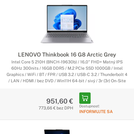
LENOVO Thinkbook 16 G8 Arctic Grey
Intel Core 5 210H (BNCH-19630b) / 16,0" FHD+ Matný IPS
60Hz 300nits / 16GB DDR5 / M.2 PCIe SSD 1000GB / Intel
Graphics / WiFi / BT / FPR / USB 3.2 / USB-C 3.2 / Thunderbolt 4
/ LAN / HDMI / bez DVD / Win11H 64-bit / sivý / 3r (3r) On-Site
951,60 €
Dostupnosť:
773,66 € bez DPH
INFORMUJTE SA