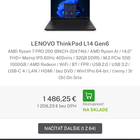
LENOVO ThinkPad L14 Gen6
AMD Ryzen 7 PRO 250 (BNCH-22474b) / AMD Ryzen AI / 14,0"
FHD+ Matný IPS 60Hz 400nits / 32GB DDR5 / M.2 PCIe SSD
1000GB / AMD Radeon / WiFi / BT / FPR / USB 2.0 / USB 3.2 /
USB-C 4 / LAN / HDMI / bez DVD / Win11Pro 64-bit / čierny / 3r
(3r) On-Site
1 486,25 €
Dostupnosť:
1 208,33 € bez DPH
NA SKLADE
NAČÍTAŤ ĎALŠIE (1 Z 64)