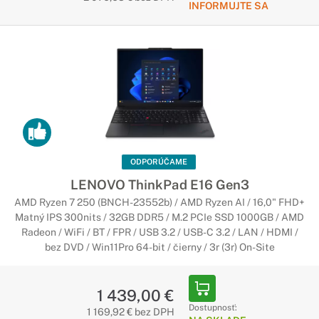
INFORMUJTE SA
ODPORÚČAME
LENOVO ThinkPad E16 Gen3
AMD Ryzen 7 250 (BNCH-23552b) / AMD Ryzen AI / 16,0" FHD+
Matný IPS 300nits / 32GB DDR5 / M.2 PCIe SSD 1000GB / AMD
Radeon / WiFi / BT / FPR / USB 3.2 / USB-C 3.2 / LAN / HDMI /
bez DVD / Win11Pro 64-bit / čierny / 3r (3r) On-Site
1 439,00 €
Dostupnosť:
1 169,92 € bez DPH