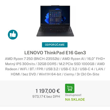
ODPORÚČAME
LENOVO ThinkPad E16 Gen3
AMD Ryzen 7 250 (BNCH-23552b) / AMD Ryzen AI / 16,0" FHD+
Matný IPS 300nits / 32GB DDR5 / M.2 PCIe SSD 1000GB / AMD
Radeon / WiFi / BT / FPR / USB 3.2 / USB-C 3.2 / USB-C 4 / LAN /
HDMI / bez DVD / Win11H 64-bit / čierny / 3r (3r) On-Site
1 197,00 €
Dostupnosť:
973,17 € bez DPH
NA SKLADE