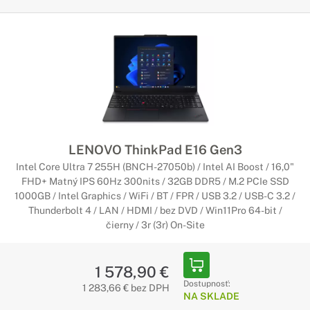
LENOVO ThinkPad E16 Gen3
Intel Core Ultra 7 255H (BNCH-27050b) / Intel AI Boost / 16,0"
FHD+ Matný IPS 60Hz 300nits / 32GB DDR5 / M.2 PCIe SSD
1000GB / Intel Graphics / WiFi / BT / FPR / USB 3.2 / USB-C 3.2 /
Thunderbolt 4 / LAN / HDMI / bez DVD / Win11Pro 64-bit /
čierny / 3r (3r) On-Site
1 578,90 €
Dostupnosť:
1 283,66 € bez DPH
NA SKLADE