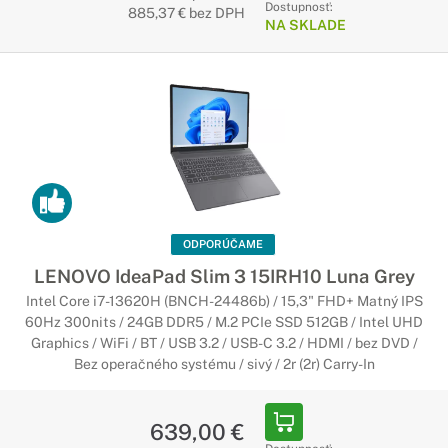
Dostupnosť:
stremovať. Je na vás ako svoje zariadenie využijete.
885,37 € bez DPH
NA SKLADE
Notebooky Lenovo s Copilot+ PC
Začína nová éra umelej inteligencie
Najrýchlejšie a najinteligentnejšie notebooky so systémom
Windows v histórii. Notebooky Copilot+ sú vybavené
najnovšími nástrojmi umelej inteligencie, ktoré urýchľujú
vašu produktivitu a kreativitu.
ODPORÚČAME
LENOVO IdeaPad Slim 3 15IRH10 Luna Grey
Intel Core i7-13620H (BNCH-24486b) / 15,3" FHD+ Matný IPS
60Hz 300nits / 24GB DDR5 / M.2 PCIe SSD 512GB / Intel UHD
Graphics / WiFi / BT / USB 3.2 / USB-C 3.2 / HDMI / bez DVD /
Bez operačného systému / sivý / 2r (2r) Carry-In
639,00 €