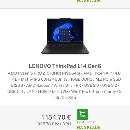
NA SKLADE
LENOVO ThinkPad L14 Gen6
AMD Ryzen 5 PRO 215 (BNCH-19664b) / AMD Ryzen AI / 14,0"
FHD+ Matný IPS 60Hz 400nits / 16GB DDR5 / M.2 PCIe SSD
512GB / AMD Radeon / WiFi / BT / FPR / USB 2.0 / USB 3.2 /
USB-C 4 / LAN / HDMI / bez DVD / Win11Pro 64-bit / čierny / 3r
(3r) On-Site
1 154,70 €
Dostupnosť:
938,78 € bez DPH
NA SKLADE