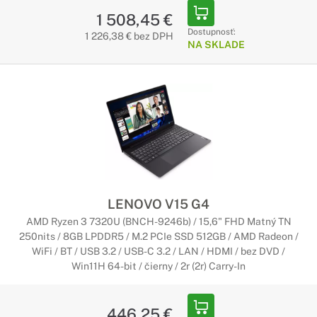
1 508,45 €
Vytvorený pre podnikanie, vytvorený pre
Dostupnosť:
vás
1 226,38 € bez DPH
NA SKLADE
Tieto štýlové notebooky vám umožnia pracovať bez prestojov
a zároveň poskytujú zabezpečenie, ktoré ochráni vaše dáta. A
to nie je všetko - notebooky Thinkbook disponujú skvelými
funkciami, ktoré pozdvihnú zábavu na vyššiu úroveň. A majú
tiež pútavý dizajn.
Notebooky Lenovo na bežné použitie
Perfektné do domácnosti alebo kancelárie
LENOVO V15 G4
Tieto notebooky sú určené od surfovania po internete až po
nenáročné grafické úlohy. Ich prednou vlastnosťou je skvelý
AMD Ryzen 3 7320U (BNCH-9246b) / 15,6" FHD Matný TN
pomer cena/výkon. Preto sú vhodnou voľbou pre ľudí, ktorí
250nits / 8GB LPDDR5 / M.2 PCIe SSD 512GB / AMD Radeon /
hľadajú cenovo dostupný notebook.
WiFi / BT / USB 3.2 / USB-C 3.2 / LAN / HDMI / bez DVD /
Win11H 64-bit / čierny / 2r (2r) Carry-In
Herné notebooky Lenovo
Úžasný herný výkon
446,25 €