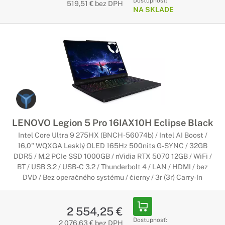
Dostupnosť:
519,51 € bez DPH
NA SKLADE
LENOVO Legion 5 Pro 16IAX10H Eclipse Black
Intel Core Ultra 9 275HX (BNCH-56074b) / Intel AI Boost /
16,0" WQXGA Lesklý OLED 165Hz 500nits G-SYNC / 32GB
DDR5 / M.2 PCIe SSD 1000GB / nVidia RTX 5070 12GB / WiFi /
BT / USB 3.2 / USB-C 3.2 / Thunderbolt 4 / LAN / HDMI / bez
DVD / Bez operačného systému / čierny / 3r (3r) Carry-In
2 554,25 €
Dostupnosť:
2 076,63 € bez DPH