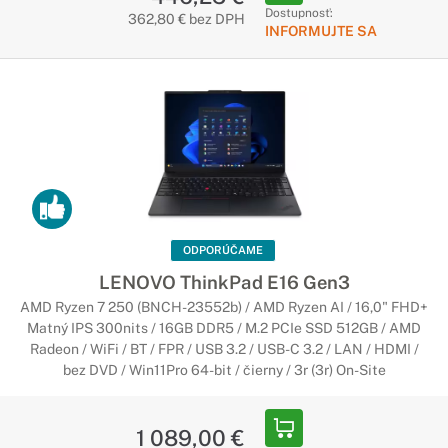
Dostupnosť:
362,80 € bez DPH
Herné notebooky v sebe kombinujú výkonné komponenty s
INFORMUJTE SA
telom, ktoré notebooku poskytuje dokonalé chladenie. Medzi
najdôležitejšie parametre notebooku patrí grafická karta a
výkonný herný procesor.
Pracovné notebooky Lenovo
Stvorené pre profesionálov
Pre profesionálne notebooky je typický vysoký výkon a
kvalitné spracovanie z prémiových materiálov. Sú určené
najmä pre ľudí, ktorí potrebujú spoľahlivý notebook na
ODPORÚČAME
každodennú náročnú prácu.
LENOVO ThinkPad E16 Gen3
AMD Ryzen 7 250 (BNCH-23552b) / AMD Ryzen AI / 16,0" FHD+
Notebooky Lenovo LOQ
Matný IPS 300nits / 16GB DDR5 / M.2 PCIe SSD 512GB / AMD
Radeon / WiFi / BT / FPR / USB 3.2 / USB-C 3.2 / LAN / HDMI /
Nová generácia herných zariadení Lenovo
bez DVD / Win11Pro 64-bit / čierny / 3r (3r) On-Site
Posúvajte svoje limity s herným zariadeniam Lenovo LOQ, s
ktorým sa môžete vrhnúť do tých najnovších gamerských
1 089,00 €
titulov. Popritom zvládnete študovať, pracovať, tvoriť alebo