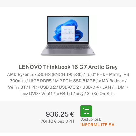
LENOVO Thinkbook 16 G7 Arctic Grey
AMD Ryzen 5 7535HS (BNCH-19523b) / 16,0" FHD+ Matný IPS
300nits / 16GB DDR5 / M.2 PCIe SSD 512GB / AMD Radeon /
WiFi / BT / FPR / USB 3.2 / USB-C 3.2 / USB-C 4 / LAN / HDMI /
bez DVD / Win11Pro 64-bit / sivý / 3r (3r) On-Site
936,25 €
Dostupnosť:
761,18 € bez DPH
INFORMUJTE SA