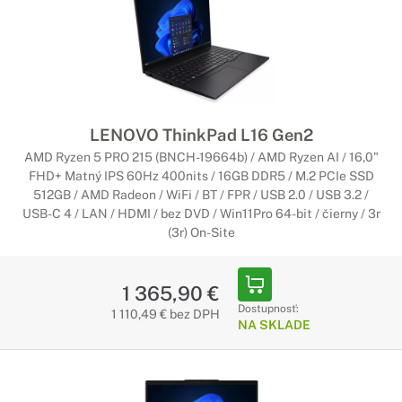
LENOVO ThinkPad L16 Gen2
AMD Ryzen 5 PRO 215 (BNCH-19664b) / AMD Ryzen AI / 16,0"
FHD+ Matný IPS 60Hz 400nits / 16GB DDR5 / M.2 PCIe SSD
512GB / AMD Radeon / WiFi / BT / FPR / USB 2.0 / USB 3.2 /
USB-C 4 / LAN / HDMI / bez DVD / Win11Pro 64-bit / čierny / 3r
(3r) On-Site
1 365,90 €
Dostupnosť:
1 110,49 € bez DPH
NA SKLADE