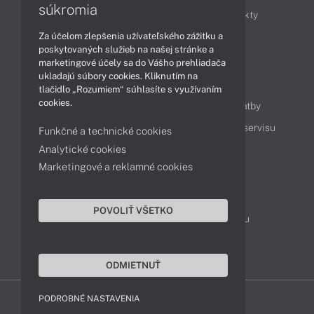
súkromia
Obchodné informácie
Novinky
Produkty
Za účelom zlepšenia užívateľského zážitku a
Technológie
Videá
poskytovaných služieb na našej stránke a
marketingové účely sa do Vášho prehliadača
ukladajú súbory cookies. Kliknutím na
Obsah
tlačidlo „Rozumiem“ súhlasíte s využívaním
cookies.
Ako nakupovať
Možnosti doručenia a platby
Podpora a servis
Servisné služby
Cenník servisu
Funkčné a technické cookies
Analytické cookies
Marketingové a reklamné cookies
Kontakty
043 4224 771
Obchodné oddelenie
POVOLIŤ VŠETKO
Servisné oddelenie
Reklamácia tovaru
TeamViewer (vzdialená podpora)
ODMIETNUŤ
PODROBNÉ NASTAVENIA