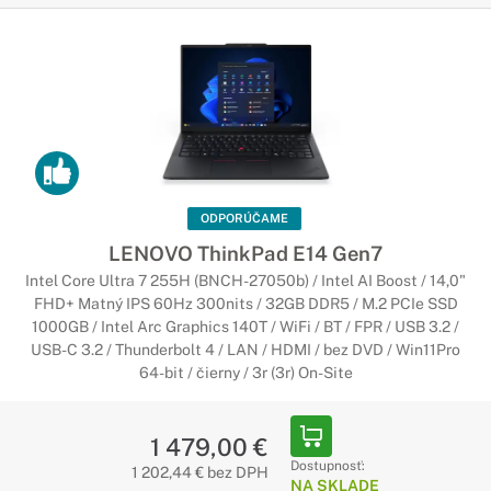
ODPORÚČAME
LENOVO ThinkPad E14 Gen7
Intel Core Ultra 7 255H (BNCH-27050b) / Intel AI Boost / 14,0"
FHD+ Matný IPS 60Hz 300nits / 32GB DDR5 / M.2 PCIe SSD
1000GB / Intel Arc Graphics 140T / WiFi / BT / FPR / USB 3.2 /
USB-C 3.2 / Thunderbolt 4 / LAN / HDMI / bez DVD / Win11Pro
64-bit / čierny / 3r (3r) On-Site
1 479,00 €
Dostupnosť:
1 202,44 € bez DPH
NA SKLADE