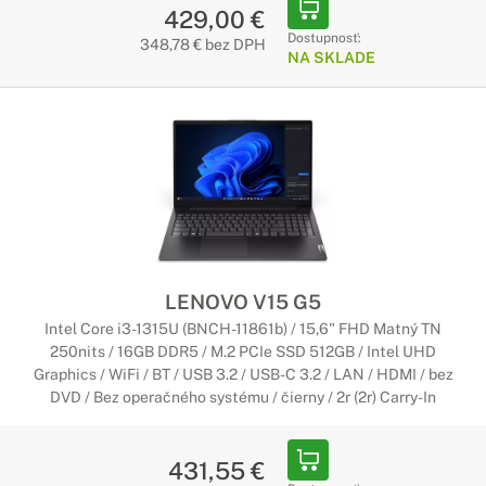
429,00 €
Notebooky Lenovo V séria
Dostupnosť:
348,78 € bez DPH
NA SKLADE
Štýlový dizajn, maximálna zábava
Notebooky Lenovo poháňanú vašu predstavivosť a zmysel pre
sebavyjadrenie, či už ste častým cestovateľom, extrémnym
hráčom alebo milovníkom hudby. Ponúkajú najnovšie
počítače, grafické karty, displeje a zvukovú technológiu – to
všetko prostredníctvom širokého spektra
najinteligentnejších dizajnov notebookov a konvertibilných
počítačov.
Notebooky Lenovo Legion
LENOVO V15 G5
Intel Core i3-1315U (BNCH-11861b) / 15,6" FHD Matný TN
Nekompromisné hranie hier
250nits / 16GB DDR5 / M.2 PCIe SSD 512GB / Intel UHD
Vynikajúce procesory, špičková grafika, možnosť
Graphics / WiFi / BT / USB 3.2 / USB-C 3.2 / LAN / HDMI / bez
pretaktovania, veľmi rýchle úložisko a ďalšie. Vezmite si so
DVD / Bez operačného systému / čierny / 2r (2r) Carry-In
sebou silný herný výkon, nech ste kdekoľvek.
431,55 €
Notebooky Lenovo ThinkBook