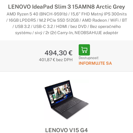
LENOVO IdeaPad Slim 3 15AMN8 Arctic Grey
AMD Ryzen 5 40 (BNCH-9591b) / 15,6" FHD Matný IPS 300nits
/ 16GB LPDDR5 / M.2 PCIe SSD 512GB / AMD Radeon / WiFi / BT
/ USB 3.2 / USB-C 3.2 / HDMI / bez DVD / Bez operačného
systému / sivý / 2r (2r) Carry-In, NEOBSAHUJE adaptér
494,30 €
Dostupnosť:
401,87 € bez DPH
INFORMUJTE SA
LENOVO V15 G4