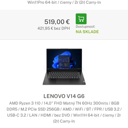
Win11Pro 64-bit / čierny / 2r (2r) Carry-In
519,00 €
Dostupnosť:
421,95 € bez DPH
NA SKLADE
LENOVO V14 G6
AMD Ryzen 3 110 / 14,0" FHD Matný TN 60Hz 300nits / 8GB
DDR5 / M.2 PCIe SSD 256GB / AMD / WiFi / BT / FPR / USB 3.2 /
USB-C 3.2 / LAN / HDMI / bez DVD / Win11H 64-bit / čierny / 2r
(2r) Carry-In