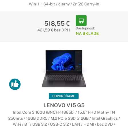
Win11H 64-bit / čierny / 2r (2r) Carry-In
518,55 €
Dostupnosť:
421,59 € bez DPH
NA SKLADE
ODPORÚČAME
LENOVO V15 G5
Intel Core 3 100U (BNCH-11885b) / 15,6" FHD Matný TN
250nits / 16GB DDR5 / M.2 PCIe SSD 512GB / Intel Graphics /
WiFi / BT / USB 3.2 / USB-C 3.2 / LAN / HDMI / bez DVD /