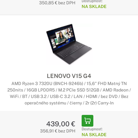
Dostupnosť:
350,85 € bez DPH
NA SKLADE
Vytvorený pre podnikanie, vytvorený pre
vás
Tieto štýlové notebooky vám umožnia pracovať bez prestojov
a zároveň poskytujú zabezpečenie, ktoré ochráni vaše dáta. A
to nie je všetko - notebooky Thinkbook disponujú skvelými
funkciami, ktoré pozdvihnú zábavu na vyššiu úroveň. A majú
tiež pútavý dizajn.
Notebooky Lenovo na bežné použitie
LENOVO V15 G4
Perfektné do domácnosti alebo kancelárie
AMD Ryzen 3 7320U (BNCH-9246b) / 15,6" FHD Matný TN
Tieto notebooky sú určené od surfovania po internete až po
250nits / 16GB LPDDR5 / M.2 PCIe SSD 512GB / AMD Radeon /
nenáročné grafické úlohy. Ich prednou vlastnosťou je skvelý
WiFi / BT / USB 3.2 / USB-C 3.2 / LAN / HDMI / bez DVD / Bez
pomer cena/výkon. Preto sú vhodnou voľbou pre ľudí, ktorí
operačného systému / čierny / 2r (2r) Carry-In
hľadajú cenovo dostupný notebook.
439,00 €
Herné notebooky Lenovo
Dostupnosť:
356,91 € bez DPH
NA SKLADE
Úžasný herný výkon