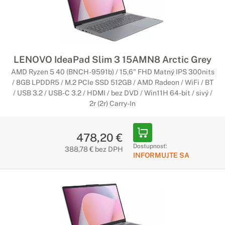
LENOVO IdeaPad Slim 3 15AMN8 Arctic Grey
AMD Ryzen 5 40 (BNCH-9591b) / 15,6" FHD Matný IPS 300nits
/ 8GB LPDDR5 / M.2 PCIe SSD 512GB / AMD Radeon / WiFi / BT
/ USB 3.2 / USB-C 3.2 / HDMI / bez DVD / Win11H 64-bit / sivý /
2r (2r) Carry-In
478,20 €
Dostupnosť:
388,78 € bez DPH
INFORMUJTE SA