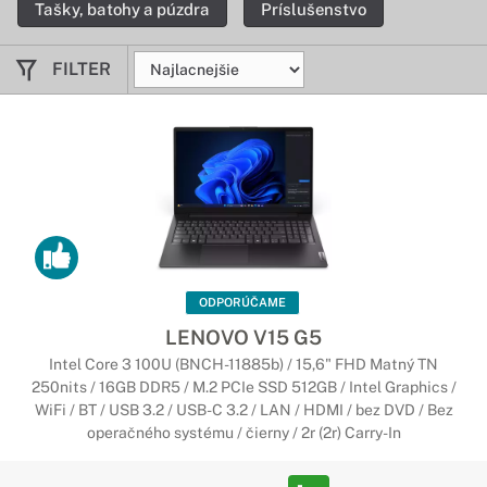
Tašky, batohy a púzdra
Príslušenstvo
notebookov ThinkPad poskytujú zvýšený komfort a
produktivitu.
FILTER
Notebooky Lenovo IdeaPad
Funkčný, zábavný a štýlový
Notebooky IdeaPad sa dodávajú v rôznych vyhotoveniach – od
základných notebookov pre nových používateľov až po
vysokovýkonné herné notebooky dopĺňajúce náš rad
inovatívnych konvertibilných zariadení Yoga.
Notebooky Lenovo YOGA
ODPORÚČAME
Flexibilné a štýlové zariadenia
LENOVO V15 G5
Intel Core 3 100U (BNCH-11885b) / 15,6" FHD Matný TN
Vďaka kombinácii flexibility a inovatívnych technológií
250nits / 16GB DDR5 / M.2 PCIe SSD 512GB / Intel Graphics /
ponúkajú tieto notebooky 2 v 1 a zariadenia Ultrabook vysoký
WiFi / BT / USB 3.2 / USB-C 3.2 / LAN / HDMI / bez DVD / Bez
výkon, úžasný dizajn a štyri rôzne režimy používania.
operačného systému / čierny / 2r (2r) Carry-In
Výsledkom je neprekonateľná flexibilnosť prenosných
zariadení.