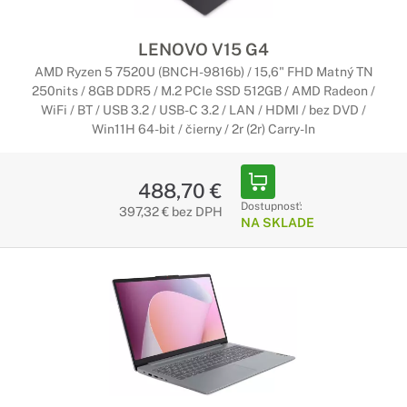
LENOVO V15 G4
AMD Ryzen 5 7520U (BNCH-9816b) / 15,6" FHD Matný TN
250nits / 8GB DDR5 / M.2 PCIe SSD 512GB / AMD Radeon /
WiFi / BT / USB 3.2 / USB-C 3.2 / LAN / HDMI / bez DVD /
Win11H 64-bit / čierny / 2r (2r) Carry-In
488,70 €
Dostupnosť:
397,32 € bez DPH
NA SKLADE