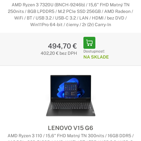
AMD Ryzen 3 7320U (BNCH-9246b) / 15,6" FHD Matný TN
250nits / 8GB LPDDR5 / M.2 PCIe SSD 256GB / AMD Radeon /
WiFi / BT / USB 3.2 / USB-C 3.2 / LAN / HDMI / bez DVD /
Win11Pro 64-bit / čierny / 2r (2r) Carry-In
494,70 €
Dostupnosť:
402,20 € bez DPH
NA SKLADE
LENOVO V15 G6
AMD Ryzen 3 110 / 15,6" FHD Matný TN 300nits / 16GB DDR5 /