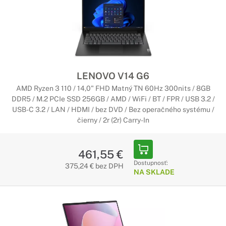
LENOVO V14 G6
AMD Ryzen 3 110 / 14,0" FHD Matný TN 60Hz 300nits / 8GB
DDR5 / M.2 PCIe SSD 256GB / AMD / WiFi / BT / FPR / USB 3.2 /
USB-C 3.2 / LAN / HDMI / bez DVD / Bez operačného systému /
čierny / 2r (2r) Carry-In
461,55 €
Dostupnosť:
375,24 € bez DPH
NA SKLADE