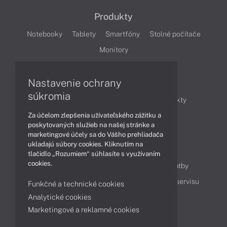
Produkty
Notebooky
Tablety
Smartfóny
Stolné počítače
Monitory
Nastavenie ochrany
Články
súkromia
Obchodné informácie
Novinky
Produkty
Za účelom zlepšenia užívateľského zážitku a
Technológie
Videá
poskytovaných služieb na našej stránke a
marketingové účely sa do Vášho prehliadača
ukladajú súbory cookies. Kliknutím na
Obsah
tlačidlo „Rozumiem“ súhlasíte s využívaním
cookies.
Ako nakupovať
Možnosti doručenia a platby
Podpora a servis
Servisné služby
Cenník servisu
Funkčné a technické cookies
Analytické cookies
Marketingové a reklamné cookies
Kontakty