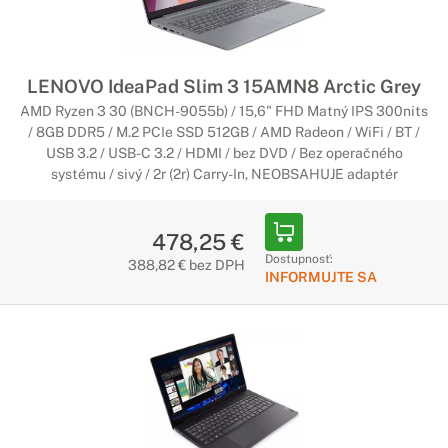
LENOVO IdeaPad Slim 3 15AMN8 Arctic Grey
AMD Ryzen 3 30 (BNCH-9055b) / 15,6" FHD Matný IPS 300nits
/ 8GB DDR5 / M.2 PCIe SSD 512GB / AMD Radeon / WiFi / BT /
USB 3.2 / USB-C 3.2 / HDMI / bez DVD / Bez operačného
systému / sivý / 2r (2r) Carry-In, NEOBSAHUJE adaptér
478,25 €
Dostupnosť:
388,82 € bez DPH
INFORMUJTE SA