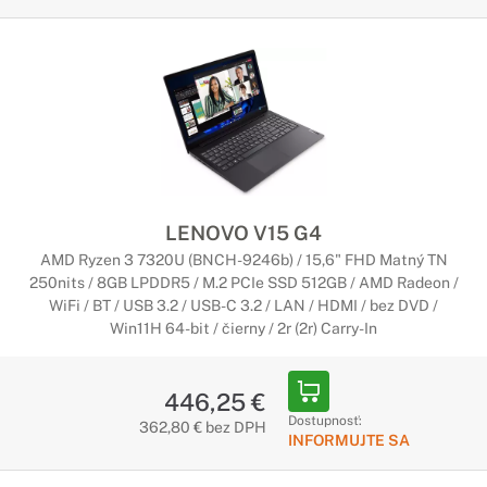
Herné notebooky v sebe kombinujú výkonné komponenty s
telom, ktoré notebooku poskytuje dokonalé chladenie. Medzi
najdôležitejšie parametre notebooku patrí grafická karta a
výkonný herný procesor.
Pracovné notebooky Lenovo
Stvorené pre profesionálov
Pre profesionálne notebooky je typický vysoký výkon a
LENOVO V15 G4
kvalitné spracovanie z prémiových materiálov. Sú určené
AMD Ryzen 3 7320U (BNCH-9246b) / 15,6" FHD Matný TN
najmä pre ľudí, ktorí potrebujú spoľahlivý notebook na
250nits / 8GB LPDDR5 / M.2 PCIe SSD 512GB / AMD Radeon /
každodennú náročnú prácu.
WiFi / BT / USB 3.2 / USB-C 3.2 / LAN / HDMI / bez DVD /
Win11H 64-bit / čierny / 2r (2r) Carry-In
Notebooky Lenovo LOQ
Nová generácia herných zariadení Lenovo
446,25 €
Dostupnosť:
362,80 € bez DPH
Posúvajte svoje limity s herným zariadeniam Lenovo LOQ, s
INFORMUJTE SA
ktorým sa môžete vrhnúť do tých najnovších gamerských
titulov. Popritom zvládnete študovať, pracovať, tvoriť alebo