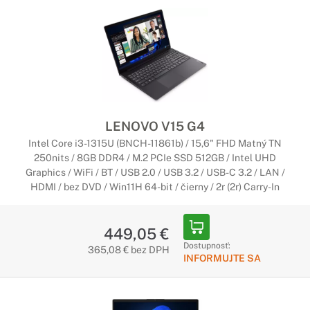
stremovať. Je na vás ako svoje zariadenie využijete.
Notebooky Lenovo s Copilot+ PC
Začína nová éra umelej inteligencie
Najrýchlejšie a najinteligentnejšie notebooky so systémom
Windows v histórii. Notebooky Copilot+ sú vybavené
najnovšími nástrojmi umelej inteligencie, ktoré urýchľujú
LENOVO V15 G4
vašu produktivitu a kreativitu.
Intel Core i3-1315U (BNCH-11861b) / 15,6" FHD Matný TN
250nits / 8GB DDR4 / M.2 PCIe SSD 512GB / Intel UHD
Graphics / WiFi / BT / USB 2.0 / USB 3.2 / USB-C 3.2 / LAN /
HDMI / bez DVD / Win11H 64-bit / čierny / 2r (2r) Carry-In
449,05 €
Dostupnosť:
365,08 € bez DPH
INFORMUJTE SA