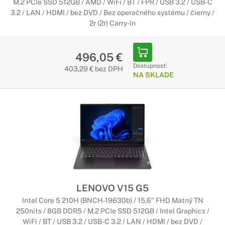
M.2 PCIe SSD 512GB / AMD / WiFi / BT / FPR / USB 3.2 / USB-C
3.2 / LAN / HDMI / bez DVD / Bez operačného systému / čierny /
2r (2r) Carry-In
496,05 €
Dostupnosť:
403,29 € bez DPH
NA SKLADE
LENOVO V15 G5
Intel Core 5 210H (BNCH-19630b) / 15,6" FHD Matný TN
250nits / 8GB DDR5 / M.2 PCIe SSD 512GB / Intel Graphics /
WiFi / BT / USB 3.2 / USB-C 3.2 / LAN / HDMI / bez DVD /