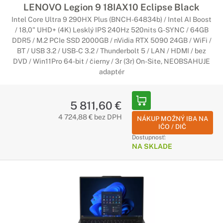
LENOVO Legion 9 18IAX10 Eclipse Black
Intel Core Ultra 9 290HX Plus (BNCH-64834b) / Intel AI Boost
/ 18,0" UHD+ (4K) Lesklý IPS 240Hz 520nits G-SYNC / 64GB
DDR5 / M.2 PCIe SSD 2000GB / nVidia RTX 5090 24GB / WiFi /
BT / USB 3.2 / USB-C 3.2 / Thunderbolt 5 / LAN / HDMI / bez
DVD / Win11Pro 64-bit / čierny / 3r (3r) On-Site, NEOBSAHUJE
adaptér
5 811,60 €
4 724,88 € bez DPH
NÁKUP MOŽNÝ IBA NA
IČO / DIČ
Dostupnosť:
NA SKLADE