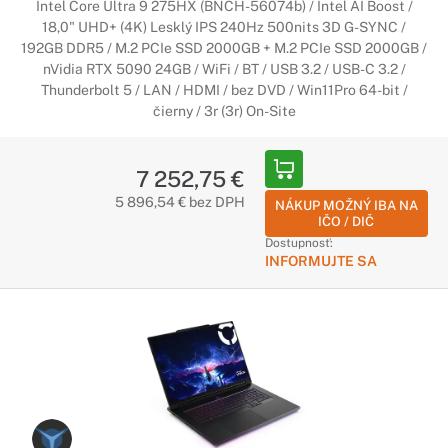
Intel Core Ultra 9 275HX (BNCH-56074b) / Intel AI Boost /
Herné notebooky v sebe kombinujú výkonné komponenty s
18,0" UHD+ (4K) Lesklý IPS 240Hz 500nits 3D G-SYNC /
telom, ktoré notebooku poskytuje dokonalé chladenie. Medzi
192GB DDR5 / M.2 PCIe SSD 2000GB + M.2 PCIe SSD 2000GB /
najdôležitejšie parametre notebooku patrí grafická karta a
nVidia RTX 5090 24GB / WiFi / BT / USB 3.2 / USB-C 3.2 /
výkonný herný procesor.
Thunderbolt 5 / LAN / HDMI / bez DVD / Win11Pro 64-bit /
čierny / 3r (3r) On-Site
Pracovné notebooky Lenovo
7 252,75 €
Stvorené pre profesionálov
5 896,54 € bez DPH
NÁKUP MOŽNÝ IBA NA
Pre profesionálne notebooky je typický vysoký výkon a
IČO / DIČ
kvalitné spracovanie z prémiových materiálov. Sú určené
Dostupnosť:
najmä pre ľudí, ktorí potrebujú spoľahlivý notebook na
INFORMUJTE SA
každodennú náročnú prácu.
Notebooky Lenovo LOQ
Nová generácia herných zariadení Lenovo
Posúvajte svoje limity s herným zariadeniam Lenovo LOQ, s
ktorým sa môžete vrhnúť do tých najnovších gamerských
titulov. Popritom zvládnete študovať, pracovať, tvoriť alebo