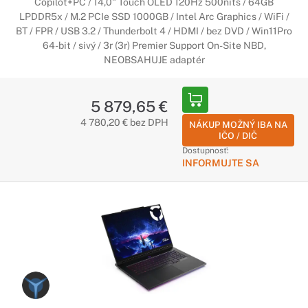
Copilot+PC / 14,0" Touch OLED 120Hz 500nits / 64GB
LPDDR5x / M.2 PCIe SSD 1000GB / Intel Arc Graphics / WiFi /
BT / FPR / USB 3.2 / Thunderbolt 4 / HDMI / bez DVD / Win11Pro
64-bit / sivý / 3r (3r) Premier Support On-Site NBD,
NEOBSAHUJE adaptér
5 879,65 €
4 780,20 € bez DPH
NÁKUP MOŽNÝ IBA NA
IČO / DIČ
Dostupnosť:
INFORMUJTE SA