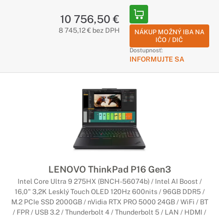
Notebooky Lenovo V séria
10 756,50 €
Štýlový dizajn, maximálna zábava
8 745,12 € bez DPH
NÁKUP MOŽNÝ IBA NA
IČO / DIČ
Notebooky Lenovo poháňanú vašu predstavivosť a zmysel pre
Dostupnosť:
sebavyjadrenie, či už ste častým cestovateľom, extrémnym
INFORMUJTE SA
hráčom alebo milovníkom hudby. Ponúkajú najnovšie
počítače, grafické karty, displeje a zvukovú technológiu – to
všetko prostredníctvom širokého spektra
najinteligentnejších dizajnov notebookov a konvertibilných
počítačov.
Notebooky Lenovo Legion
Nekompromisné hranie hier
LENOVO ThinkPad P16 Gen3
Vynikajúce procesory, špičková grafika, možnosť
pretaktovania, veľmi rýchle úložisko a ďalšie. Vezmite si so
Intel Core Ultra 9 275HX (BNCH-56074b) / Intel AI Boost /
sebou silný herný výkon, nech ste kdekoľvek.
16,0" 3,2K Lesklý Touch OLED 120Hz 600nits / 96GB DDR5 /
M.2 PCIe SSD 2000GB / nVidia RTX PRO 5000 24GB / WiFi / BT
/ FPR / USB 3.2 / Thunderbolt 4 / Thunderbolt 5 / LAN / HDMI /
Notebooky Lenovo ThinkBook