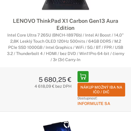
LENOVO ThinkPad X1 Carbon Gen13 Aura
Edition
Intel Core Ultra 7 265U (BNCH-18976b) / Intel AI Boost / 14,0"
2,8K Lesklý Touch OLED 120Hz 500nits / 64GB DDR5 / M.2
PCIe SSD 1000GB / Intel Graphics / WiFi / 5G / BT / FPR / USB
3.2 / Thunderbolt 4 / HDMI / bez DVD / Win11Pro 64-bit / čierny
/ 3r (3r) Carry-In
5 680,25 €
4 618,09 € bez DPH
NÁKUP MOŽNÝ IBA NA
IČO / DIČ
Dostupnosť:
INFORMUJTE SA