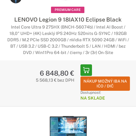
stremovať. Je na vás ako svoje zariadenie využijete.
PREMIUM CARE
Notebooky Lenovo s Copilot+ PC
LENOVO Legion 9 18IAX10 Eclipse Black
Intel Core Ultra 9 275HX (BNCH-56074b) / Intel AI Boost /
Začína nová éra umelej inteligencie
18,0" UHD+ (4K) Lesklý IPS 240Hz 520nits G-SYNC / 192GB
DDR5 / M.2 PCIe SSD 2000GB / nVidia RTX 5090 24GB / WiFi /
Najrýchlejšie a najinteligentnejšie notebooky so systémom
BT / USB 3.2 / USB-C 3.2 / Thunderbolt 5 / LAN / HDMI / bez
Windows v histórii. Notebooky Copilot+ sú vybavené
DVD / Win11Pro 64-bit / čierny / 3r (3r) On-Site
najnovšími nástrojmi umelej inteligencie, ktoré urýchľujú
vašu produktivitu a kreativitu.
6 848,80 €
5 568,13 € bez DPH
NÁKUP MOŽNÝ IBA NA
IČO / DIČ
Dostupnosť:
NA SKLADE