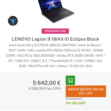
PREMIUM CARE
LENOVO Legion 9 18IAX10 Eclipse Black
Intel Core Ultra 9 275HX (BNCH-56074b) / Intel AI Boost /
18,0" UHD+ (4K) Lesklý IPS 240Hz 520nits G-SYNC / 64GB
DDR5 / M.2 PCIe SSD 2000GB / nVidia RTX 5090 24GB / WiFi /
BT / USB 3.2 / USB-C 3.2 / Thunderbolt 5 / LAN / HDMI / bez
DVD / Win11Pro 64-bit / čierny / 3r (3r) On-Site
5 642,00 €
4 586,99 € bez DPH
NÁKUP MOŽNÝ IBA NA
IČO / DIČ
Dostupnosť:
NA SKLADE