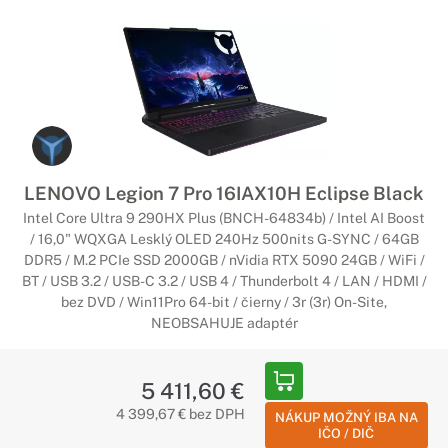
LENOVO Legion 7 Pro 16IAX10H Eclipse Black
Intel Core Ultra 9 290HX Plus (BNCH-64834b) / Intel AI Boost
/ 16,0" WQXGA Lesklý OLED 240Hz 500nits G-SYNC / 64GB
DDR5 / M.2 PCIe SSD 2000GB / nVidia RTX 5090 24GB / WiFi /
BT / USB 3.2 / USB-C 3.2 / USB 4 / Thunderbolt 4 / LAN / HDMI /
bez DVD / Win11Pro 64-bit / čierny / 3r (3r) On-Site,
NEOBSAHUJE adaptér
5 411,60 €
4 399,67 € bez DPH
NÁKUP MOŽNÝ IBA NA
IČO / DIČ