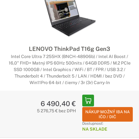
LENOVO ThinkPad T16g Gen3
Intel Core Ultra 7 255HX (BNCH-48906b) / Intel AI Boost /
16,0" FHD+ Matný IPS 60Hz 500nits / 64GB DDR5 / M.2 PCIe
SSD 1000GB / Intel Graphics / WiFi / BT / FPR / USB 3.2 /
Thunderbolt 4 / Thunderbolt 5 / LAN / HDMI / bez DVD /
Win11Pro 64-bit / čierny / 3r (3r) Carry-In
6 490,40 €
5 276,75 € bez DPH
NÁKUP MOŽNÝ IBA NA
IČO / DIČ
Dostupnosť:
NA SKLADE