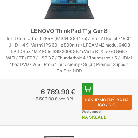
LENOVO ThinkPad T1g Gen8
Intel Core Ultra 9 285H (BNCH-36447b) / Intel AI Boost / 16,0"
UHD+ (4K) Matný IPS 60Hz 800nits / LPCAMM2 modul 64GB
LPDDR5x / M.2 PCIe SSD 2000GB / nVidia RTX 5070 8GB /
WiFi / BT / FPR / USB 3.2 / Thunderbolt 4 / Thunderbolt 5 / HDMI
/ bez DVD / Win11Pro 64-bit / čierny / 3r (3r) Premier Support
On-Site NBD
6 769,90 €
5 503,98 € bez DPH
NÁKUP MOŽNÝ IBA NA
IČO / DIČ
Dostupnosť:
NA SKLADE