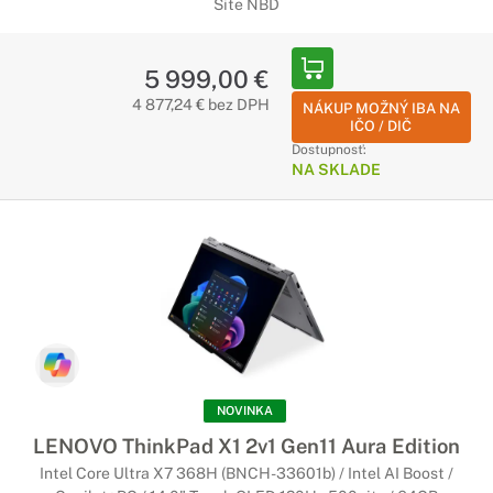
Site NBD
5 999,00 €
4 877,24 € bez DPH
NÁKUP MOŽNÝ IBA NA
IČO / DIČ
Dostupnosť:
NA SKLADE
NOVINKA
LENOVO ThinkPad X1 2v1 Gen11 Aura Edition
Intel Core Ultra X7 368H (BNCH-33601b) / Intel AI Boost /