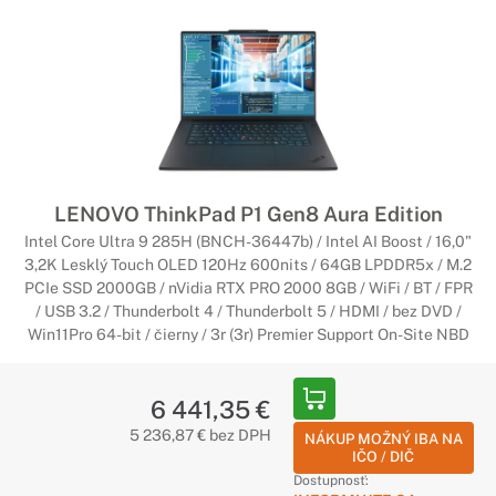
LENOVO ThinkPad P1 Gen8 Aura Edition
Intel Core Ultra 9 285H (BNCH-36447b) / Intel AI Boost / 16,0"
3,2K Lesklý Touch OLED 120Hz 600nits / 64GB LPDDR5x / M.2
PCIe SSD 2000GB / nVidia RTX PRO 2000 8GB / WiFi / BT / FPR
/ USB 3.2 / Thunderbolt 4 / Thunderbolt 5 / HDMI / bez DVD /
Win11Pro 64-bit / čierny / 3r (3r) Premier Support On-Site NBD
6 441,35 €
5 236,87 € bez DPH
NÁKUP MOŽNÝ IBA NA
IČO / DIČ
Dostupnosť: