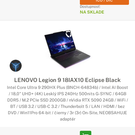
IČO / DIČ
Dostupnosť:
NA SKLADE
LENOVO Legion 9 18IAX10 Eclipse Black
Intel Core Ultra 9 290HX Plus (BNCH-64834b) / Intel AI Boost
/ 18,0" UHD+ (4K) Lesklý IPS 240Hz 500nits G-SYNC / 64GB
DDR5 / M.2 PCIe SSD 2000GB / nVidia RTX 5090 24GB / WiFi /
BT / USB 3.2 / USB-C 3.2 / Thunderbolt 5 / LAN / HDMI / bez
DVD / Win11Pro 64-bit / čierny / 3r (3r) On-Site, NEOBSAHUJE
adaptér