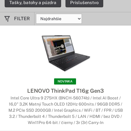
Tašky, batohy a púzdra
Príslušenstvo
notebookov ThinkPad poskytujú zvýšený komfort a
produktivitu.
FILTER
Notebooky Lenovo IdeaPad
Funkčný, zábavný a štýlový
Notebooky IdeaPad sa dodávajú v rôznych vyhotoveniach – od
základných notebookov pre nových používateľov až po
vysokovýkonné herné notebooky dopĺňajúce náš rad
inovatívnych konvertibilných zariadení Yoga.
Notebooky Lenovo YOGA
NOVINKA
Flexibilné a štýlové zariadenia
LENOVO ThinkPad T16g Gen3
Intel Core Ultra 9 275HX (BNCH-56074b) / Intel AI Boost /
Vďaka kombinácii flexibility a inovatívnych technológií
16,0" 3,2K Matný Touch OLED 120Hz 600nits / 96GB DDR5 /
ponúkajú tieto notebooky 2 v 1 a zariadenia Ultrabook vysoký
M.2 PCIe SSD 2000GB / Intel Graphics / WiFi / BT / FPR / USB
výkon, úžasný dizajn a štyri rôzne režimy používania.
3.2 / Thunderbolt 4 / Thunderbolt 5 / LAN / HDMI / bez DVD /
Výsledkom je neprekonateľná flexibilnosť prenosných
Win11Pro 64-bit / čierny / 3r (3r) Carry-In
zariadení.