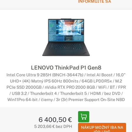
INFORMUJTE SA
LENOVO ThinkPad P1 Gen8
Intel Core Ultra 9 285H (BNCH-36447b) / Intel AI Boost / 16,0"
UHD+ (4K) Matný IPS 60Hz 800nits / 64GB LPDDR5x / M.2
PCIe SSD 2000GB / nVidia RTX PRO 2000 8GB / WiFi / BT / FPR
/ USB 3.2 / Thunderbolt 4 / Thunderbolt 5 / HDMI / bez DVD /
Win11Pro 64-bit / čierny / 3r (3r) Premier Support On-Site NBD
6 400,50 €
5 203,66 € bez DPH
NÁKUP MOŽNÝ IBA NA