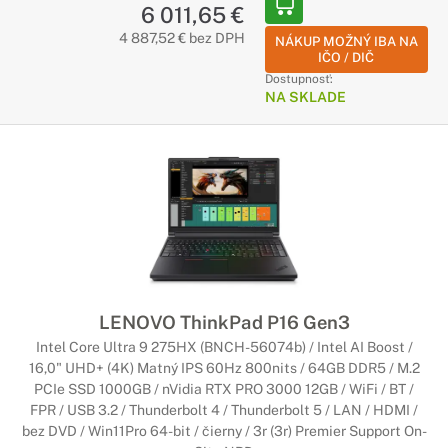
6 011,65 €
4 887,52 € bez DPH
NÁKUP MOŽNÝ IBA NA
IČO / DIČ
Dostupnosť:
NA SKLADE
LENOVO ThinkPad P16 Gen3
Intel Core Ultra 9 275HX (BNCH-56074b) / Intel AI Boost /
16,0" UHD+ (4K) Matný IPS 60Hz 800nits / 64GB DDR5 / M.2
PCIe SSD 1000GB / nVidia RTX PRO 3000 12GB / WiFi / BT /
FPR / USB 3.2 / Thunderbolt 4 / Thunderbolt 5 / LAN / HDMI /
bez DVD / Win11Pro 64-bit / čierny / 3r (3r) Premier Support On-