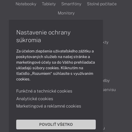
Notebooky
Tablety
Smartfóny
Stolné počítače
Monitory
Nastavenie ochrany
Články
súkromia
Obchodné informácie
Novinky
Produkty
Za účelom zlepšenia užívateľského zážitku a
Technológie
Videá
poskytovaných služieb na našej stránke a
marketingové účely sa do Vášho prehliadača
ukladajú súbory cookies. Kliknutím na
Obsah
tlačidlo „Rozumiem“ súhlasíte s využívaním
cookies.
Ako nakupovať
Možnosti doručenia a platby
Podpora a servis
Servisné služby
Cenník servisu
Funkčné a technické cookies
Analytické cookies
Marketingové a reklamné cookies
Kontakty
043 4224 771
Obchodné oddelenie
POVOLIŤ VŠETKO
Servisné oddelenie
Reklamácia tovaru