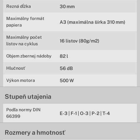
Rezná dĺžka
30 mm
Maximálny formát
A3 (maximálna šírka 310 mm)
papiera
Maximálny počet
16 listov (80g/m2)
listov na cyklus
Objem zbernej nádoby
82 l
Hlučnosť
56 dB
Výkon motora
500 W
Stupeň utajenia
Podľa normy DIN
E-3 | F-1 | O-3 | P-2 | T-4
66399
Rozmery a hmotnosť