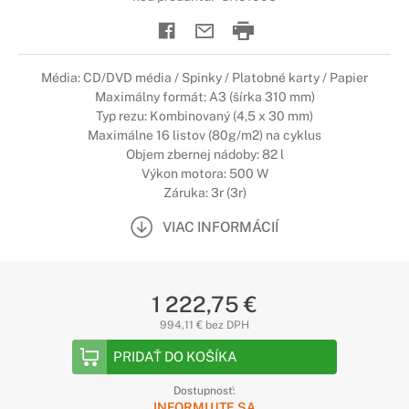
Média: CD/DVD média / Spinky / Platobné karty / Papier
Maximálny formát: A3 (šírka 310 mm)
Typ rezu: Kombinovaný (4,5 x 30 mm)
Maximálne 16 listov (80g/m2) na cyklus
Objem zbernej nádoby: 82 l
Výkon motora: 500 W
Záruka: 3r (3r)
VIAC INFORMÁCIÍ
1 222,75 €
994,11 € bez DPH
PRIDAŤ DO KOŠÍKA
Dostupnosť:
INFORMUJTE SA