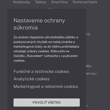
Notebooky
Tablety
Smartfóny
Stolné počítače
Monitory
Nastavenie ochrany
Články
súkromia
Obchodné informácie
Novinky
Produkty
Za účelom zlepšenia užívateľského zážitku a
Technológie
Videá
poskytovaných služieb na našej stránke a
marketingové účely sa do Vášho prehliadača
ukladajú súbory cookies. Kliknutím na
tlačidlo „Rozumiem“ súhlasíte s využívaním
Obsah
cookies.
Ako nakupovať
Možnosti doručenia a platby
Funkčné a technické cookies
Podpora a servis
Servisné služby
Cenník servisu
Analytické cookies
Marketingové a reklamné cookies
Kontakty
043 4224 771
Obchodné oddelenie
POVOLIŤ VŠETKO
Servisné oddelenie
Reklamácia tovaru