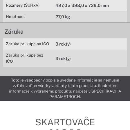
Rozmery (ŠxHxV)
497,0 x 398,0 x 739,0 mm
Hmotnosť
27,0 kg
Záruka
Záruka pri kúpe na IČO
3 rok(y)
Záruka pri kúpe bez
3 rok(y)
IČO
Toto je všeobecný popis a uvedené informácie sa nemusia
vzťahovať na všetky varianty tohto produktu. Konkrétne
informácie k vybranému produktu nájdete v ŠPECIFIKÁCIÍ A
PARAMETROCH.
SKARTOVAČE