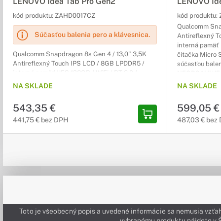
LENOVO Idea Tab Pro Gen2
LENOVO Ide
kód produktu:
ZAHD0017CZ
kód produktu:
Qualcomm Snap
Súčasťou balenia pero a klávesnica.
Antireflexný 
interná pamäť 
Qualcomm Snapdragon 8s Gen 4 / 13,0" 3,5K
čítačka Micro S
Antireflexný Touch IPS LCD / 8GB LPDDR5 /
súčasťou balenia
interná pamäť UFS 128GB / WiFi / BT 6.0 /
NEOBSAHUJE 
čítačka Micro SD / USB-C 2.0 / Stylus (súčasťou
NA SKLADE
NA SKLADE
balenia) / Android 16 / sivý / 1r (2r),
NEOBSAHUJE adaptér
543,35 €
599,05 €
441,75 € bez DPH
487,03 € bez
Toto je všeobecný popis a uvedené informácie sa nemusia vzťah
vybranému produktu nájdete 