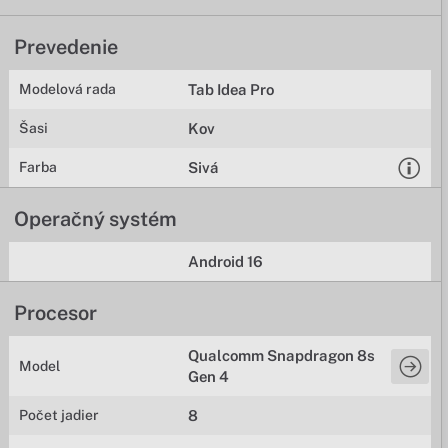
Prevedenie
Modelová rada
Tab Idea Pro
Šasi
Kov
Farba
Sivá
Operačný systém
Android 16
Procesor
Qualcomm Snapdragon 8s
Model
Gen 4
Počet jadier
8