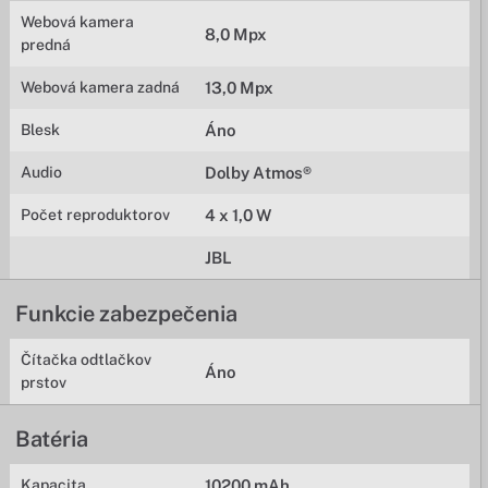
Webová kamera
8,0 Mpx
predná
Webová kamera zadná
13,0 Mpx
Blesk
Áno
Audio
Dolby Atmos®
Počet reproduktorov
4 x 1,0 W
JBL
Funkcie zabezpečenia
Čítačka odtlačkov
Áno
prstov
Batéria
Kapacita
10200 mAh