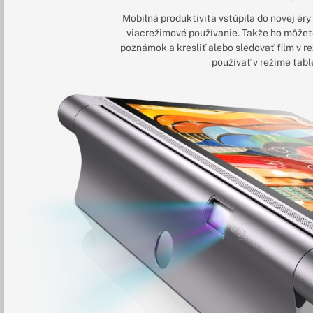
Mobilná produktivita vstúpila do novej ér
viacrežimové používanie. Takže ho môžete
poznámok a kresliť alebo sledovať film v r
používať v režime table