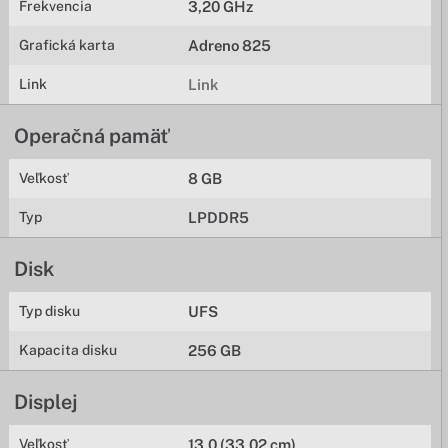
Frekvencia
3,20 GHz
Grafická karta
Adreno 825
Link
Link
Operačná pamäť
Veľkosť
8 GB
Typ
LPDDR5
Disk
Typ disku
UFS
Kapacita disku
256 GB
Displej
Veľkosť
13,0 (33,02 cm)