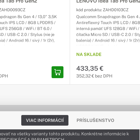
a Tab Pro Gen2
LENOVO Idea Tab Pro Gen
ZAHD0093CZ
kód produktu:
ZAHD0103CZ
dragon 8s Gen 4 / 13,0" 3,5K
Qualcomm Snapdragon 8s Gen 4 /
Touch IPS LCD / 8GB LPDDR5 /
Antireflexný Touch IPS LCD / 8G
UFS 256GB / WiFi / BT 6.0 /
interná pamäť UFS 128GB / WiFi / 
D / USB-C 2.0 / Stylus (nie je
čítačka Micro SD / USB-C 2.0 / St
) / Android 16 / sivý / 1r (2r),
balenia) / Android 16 / sivý / 1r (2r)
adaptér
NEOBSAHUJE adaptér
NA SKLADE
433,35 €
 DPH
352,32 € bez DPH
VIAC INFORMÁCIÍ
PRÍSLUŠENSTVO
ovať na všetky varianty tohto produktu. Konkrétne informácie k
v ŠPECIFIKÁCIÍ A PARAMETROCH.