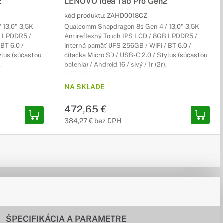
2
LENOVO Idea Tab Pro Gen2
kód produktu:
ZAHD0018CZ
 13,0" 3,5K
Qualcomm Snapdragon 8s Gen 4 / 13,0" 3,5K
B LPDDR5 /
Antireflexný Touch IPS LCD / 8GB LPDDR5 /
BT 6.0 /
interná pamäť UFS 256GB / WiFi / BT 6.0 /
ylus (súčasťou
čítačka Micro SD / USB-C 2.0 / Stylus (súčasťou
,
balenia) / Android 16 / sivý / 1r (2r),
NEOBSAHUJE adaptér
NA SKLADE
472,65 €
384,27 € bez DPH
ŠPECIFIKÁCIA A PARAMETRE