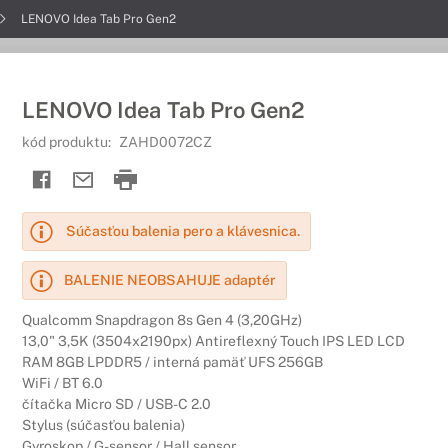
LENOVO Idea Tab Pro Gen2
LENOVO Idea Tab Pro Gen2
kód produktu:
ZAHD0072CZ
Súčasťou balenia pero a klávesnica.
BALENIE NEOBSAHUJE adaptér
Qualcomm Snapdragon 8s Gen 4 (3,20GHz)
13,0" 3,5K (3504x2190px) Antireflexný Touch IPS LED LCD
RAM 8GB LPDDR5 / interná pamäť UFS 256GB
WiFi / BT 6.0
čítačka Micro SD / USB-C 2.0
Stylus (súčasťou balenia)
Gyroskop / G-sensor / Hall sensor