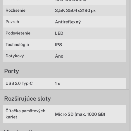
Rozlíšenie
3,5K 3504x2190 px
Povrch
Antireflexný
Podsvietenie
LED
Technológia
IPS
Dotykový
Áno
Porty
USB 2.0 Typ-C
1 x
Rozširujúce sloty
Čítačka pamäťových
Micro SD (max. 1000 GB)
kariet