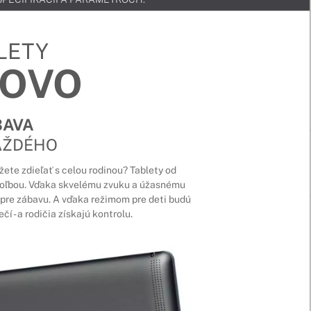
LETY
NOVO
BAVA
AŽDÉHO
žete zdieľať s celou rodinou? Tablety od
 voľbou. Vďaka skvelému zvuku a úžasnému
 pre zábavu. A vďaka režimom pre deti budú
čí - a rodičia získajú kontrolu.