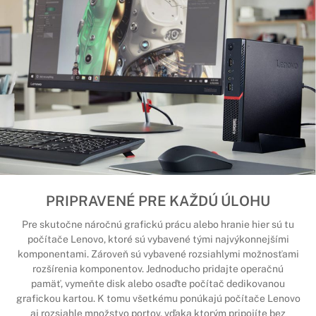
PRIPRAVENÉ PRE KAŽDÚ ÚLOHU
Pre skutočne náročnú grafickú prácu alebo hranie hier sú tu
počítače Lenovo, ktoré sú vybavené tými najvýkonnejšími
komponentami. Zároveň sú vybavené rozsiahlymi možnosťami
rozšírenia komponentov. Jednoducho pridajte operačnú
pamäť, vymeňte disk alebo osaďte počítač dedikovanou
grafickou kartou. K tomu všetkému ponúkajú počítače Lenovo
aj rozsiahle množstvo portov, vďaka ktorým pripojíte bez