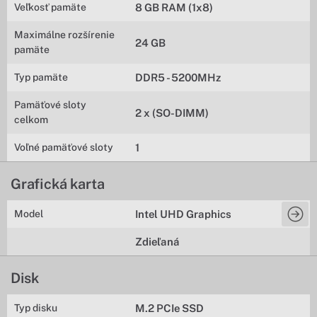
Veľkosť pamäte
8 GB RAM (1x8)
Maximálne rozšírenie
24 GB
pamäte
Typ pamäte
DDR5 - 5200MHz
Pamäťové sloty
2 x (SO-DIMM)
celkom
Voľné pamäťové sloty
1
Grafická karta
Model
Intel UHD Graphics
Zdieľaná
Disk
Typ disku
M.2 PCIe SSD