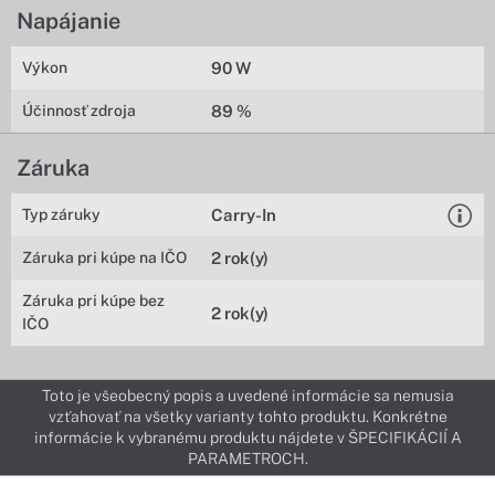
Napájanie
Výkon
90 W
Účinnosť zdroja
89 %
Záruka
Typ záruky
Carry-In
Záruka pri kúpe na IČO
2 rok(y)
Záruka pri kúpe bez
2 rok(y)
IČO
Toto je všeobecný popis a uvedené informácie sa nemusia
vzťahovať na všetky varianty tohto produktu. Konkrétne
informácie k vybranému produktu nájdete v ŠPECIFIKÁCIÍ A
PARAMETROCH.