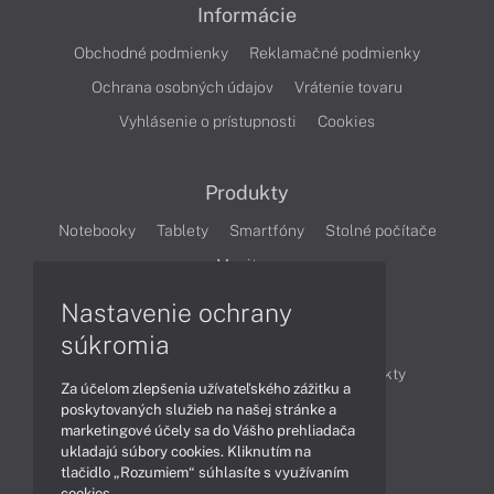
Informácie
Obchodné podmienky
Reklamačné podmienky
Ochrana osobných údajov
Vrátenie tovaru
Vyhlásenie o prístupnosti
Cookies
Produkty
Notebooky
Tablety
Smartfóny
Stolné počítače
Monitory
Nastavenie ochrany
Články
súkromia
Obchodné informácie
Novinky
Produkty
Za účelom zlepšenia užívateľského zážitku a
Technológie
Videá
poskytovaných služieb na našej stránke a
marketingové účely sa do Vášho prehliadača
ukladajú súbory cookies. Kliknutím na
tlačidlo „Rozumiem“ súhlasíte s využívaním
Obsah
cookies.