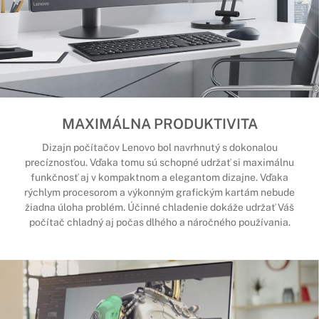
MAXIMÁLNA PRODUKTIVITA
Dizajn počítačov Lenovo bol navrhnutý s dokonalou
precíznosťou. Vďaka tomu sú schopné udržať si maximálnu
funkčnosť aj v kompaktnom a elegantom dizajne. Vďaka
rýchlym procesorom a výkonným grafickým kartám nebude
žiadna úloha problém. Účinné chladenie dokáže udržať Váš
počítač chladný aj počas dlhého a náročného používania.