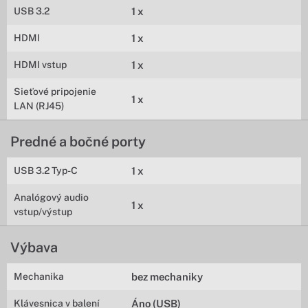
USB 3.2
1 x
HDMI
1 x
HDMI vstup
1 x
Sieťové pripojenie
1 x
LAN (RJ45)
Predné a bočné porty
USB 3.2 Typ-C
1 x
Analógový audio
1 x
vstup/výstup
Výbava
Mechanika
bez mechaniky
Klávesnica v balení
Áno (USB)