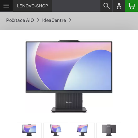
LENOVO-SHOP
Počítače AiO
IdeaCentre