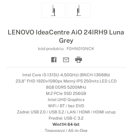
LENOVO IdeaCentre AiO 24IRH9 Luna
Grey
kód produktu:
F0HN010NCK
Intel Core i3-1315U-4,50GHz) (BNCH-13688b)
23,8" FHD 1920x1080px Matný IPS 250nits LED LCD
8GB DDR5 5200MHz
M.2 PCIe SSD 256GB
Intel UHD Graphics
WiFi / BT / bez DVD
Zadné: USB 2.0 / USB 3.2 / LAN / HDMI / HDMI vstup
Predné: USB-C 3.2
Win11H 64-bit
Tmavosivý / All-in-One