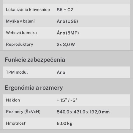
Lokalizácia klávesnice
SK + CZ
Myška v balení
Áno (USB)
Webová kamera
Áno (5MP)
Reproduktory
2x 3,0 W
Funkcie zabezpečenia
TPM modul
Áno
Ergonómia a rozmery
Náklon
+ 15° / - 5°
Rozmery (ŠxVxH)
540,0 x 431,0 x 192,0 mm
Hmotnosť
6,00 kg