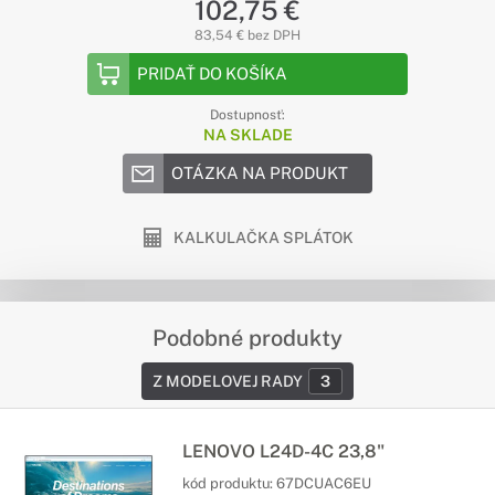
102,75 €
83,54 € bez DPH
PRIDAŤ DO KOŠÍKA
Dostupnosť:
NA SKLADE
OTÁZKA NA PRODUKT
KALKULAČKA SPLÁTOK
Podobné produkty
Z MODELOVEJ RADY
3
LENOVO L24D-4C 23,8"
kód produktu:
67DCUAC6EU