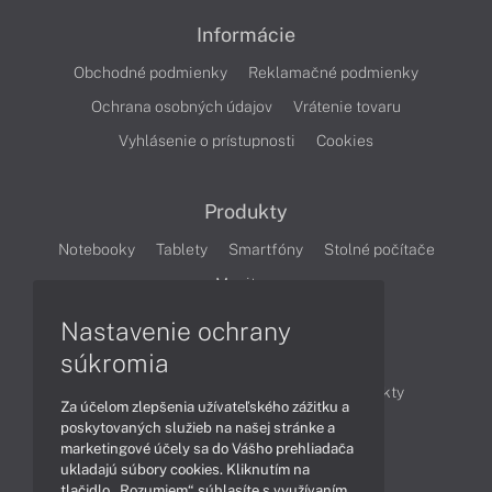
Informácie
Obchodné podmienky
Reklamačné podmienky
Ochrana osobných údajov
Vrátenie tovaru
Vyhlásenie o prístupnosti
Cookies
Produkty
Notebooky
Tablety
Smartfóny
Stolné počítače
Monitory
Nastavenie ochrany
Články
súkromia
Obchodné informácie
Novinky
Produkty
Za účelom zlepšenia užívateľského zážitku a
Technológie
Videá
poskytovaných služieb na našej stránke a
marketingové účely sa do Vášho prehliadača
ukladajú súbory cookies. Kliknutím na
tlačidlo „Rozumiem“ súhlasíte s využívaním