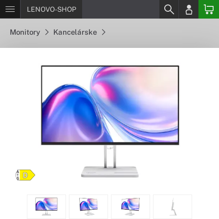
LENOVO-SHOP
Monitory
Kancelárske