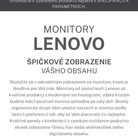
informácie k vybranému produktu nájdete v ŠPECIFIKÁCIÍ A
PARAMETROCH.
MONITORY
LENOVO
ŠPIČKOVÉ ZOBRAZENIE
VÁŠHO OBSAHU
Rozlúčte sa s nekvalitným zobrazením na monitore, ktoré je
škodlivé pre Váš zrak. Monitory od spoločnosti Lenovo sú
kvalitné produkty s modernými technológiami, vďaka ktorým
budete môcť používať monitor pohodlne po celý deň. Skvelý
ergonomický dizajn Vám umožní nastaviť si monitor podľa
Vašich preferencií tak, aby sa Vám pracovalo čo najlepšie.
Kvalitné panely v kombinácií s vysokým rozlíšením poskytnú
skvelé zobrazenie filmov, hier alebo akéhokoľvek iného
digitálneho obsahu.