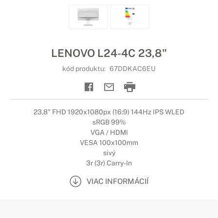
LENOVO L24-4C 23,8"
kód produktu:
67DDKAC6EU
23,8" FHD 1920x1080px (16:9) 144Hz IPS WLED
sRGB 99%
VGA / HDMI
VESA 100x100mm
sivý
3r (3r) Carry-In
VIAC INFORMÁCIÍ