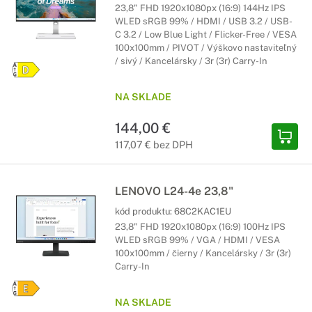
23,8" FHD 1920x1080px (16:9) 144Hz IPS
WLED sRGB 99% / HDMI / USB 3.2 / USB-
C 3.2 / Low Blue Light / Flicker-Free / VESA
100x100mm / PIVOT / Výškovo nastaviteľný
/ sivý / Kancelársky / 3r (3r) Carry-In
NA SKLADE
144,00 €
117,07 € bez DPH
LENOVO L24-4e 23,8"
kód produktu:
68C2KAC1EU
23,8" FHD 1920x1080px (16:9) 100Hz IPS
WLED sRGB 99% / VGA / HDMI / VESA
100x100mm / čierny / Kancelársky / 3r (3r)
Carry-In
NA SKLADE