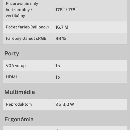
Pozorovacie uhly -
horizontálny /
178° / 178°
vertikálny
Počet farieb (miliónov)
16,7 M
Farebný Gamut sRGB
99 %
Porty
VGA vstup
1 x
HDMI
1 x
Multimédia
Reproduktory
2 x 3,0 W
Ergonómia