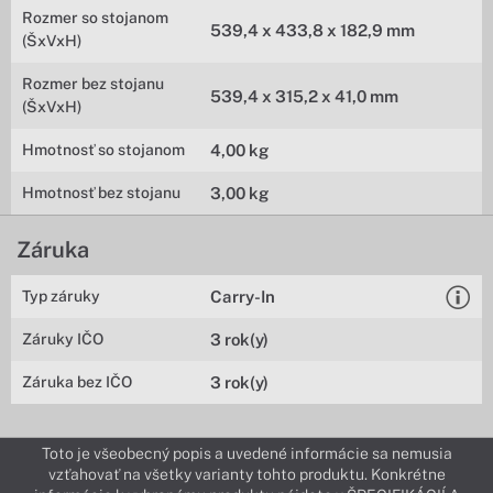
Rozmer so stojanom
539,4 x 433,8 x 182,9 mm
(ŠxVxH)
Rozmer bez stojanu
539,4 x 315,2 x 41,0 mm
(ŠxVxH)
Hmotnosť so stojanom
4,00 kg
Hmotnosť bez stojanu
3,00 kg
Záruka
Typ záruky
Carry-In
Záruky IČO
3 rok(y)
Záruka bez IČO
3 rok(y)
Toto je všeobecný popis a uvedené informácie sa nemusia
vzťahovať na všetky varianty tohto produktu. Konkrétne