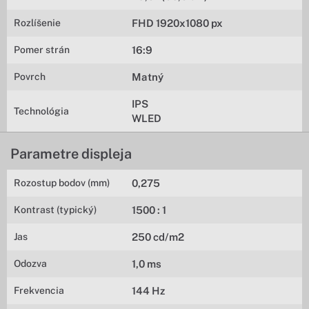
Rozlíšenie
FHD 1920x1080 px
Pomer strán
16:9
Povrch
Matný
IPS
Technológia
WLED
Parametre displeja
Rozostup bodov (mm)
0,275
Kontrast (typický)
1500 : 1
Jas
250 cd/m2
Odozva
1,0 ms
Frekvencia
144 Hz