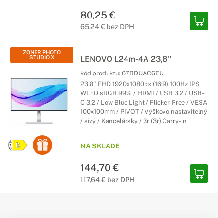
80,25 €
65,24 € bez DPH
ZONER PHOTO
STUDIO X
LENOVO L24m-4A 23,8"
kód produktu:
67BDUAC6EU
23,8" FHD 1920x1080px (16:9) 100Hz IPS
WLED sRGB 99% / HDMI / USB 3.2 / USB-
C 3.2 / Low Blue Light / Flicker-Free / VESA
100x100mm / PIVOT / Výškovo nastaviteľný
/ sivý / Kancelársky / 3r (3r) Carry-In
NA SKLADE
144,70 €
117,64 € bez DPH