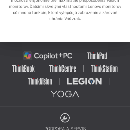
možnosti ergonómie pre maximálne prispôsobenia Vašich
monitorov. Ďalšími skvelými vlastnosťami Lenovo monitorov
sú mnohé funkcie, ktoré vylepšujú zobrazenie a zároveň
chránia Váš zrak.
PODPORA A SERVIS