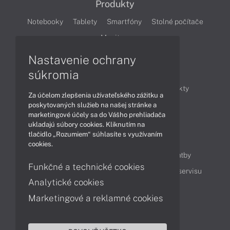
Produkty
Notebooky
Tablety
Smartfóny
Stolné počítače
Monitory
Nastavenie ochrany
Články
súkromia
Obchodné informácie
Novinky
Produkty
Za účelom zlepšenia užívateľského zážitku a
Technológie
Videá
poskytovaných služieb na našej stránke a
marketingové účely sa do Vášho prehliadača
ukladajú súbory cookies. Kliknutím na
tlačidlo „Rozumiem“ súhlasíte s využívaním
Obsah
cookies.
Ako nakupovať
Možnosti doručenia a platby
Funkčné a technické cookies
Podpora a servis
Servisné služby
Cenník servisu
Analytické cookies
Marketingové a reklamné cookies
Kontakty
043 4224 771
Obchodné oddelenie