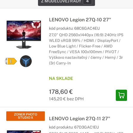
Z MODELOVEJ RADY
4
LENOVO Legion 27Q-10 27"
kód produktu:
68C6GAC4EU
27,0" QHD 2560x1440px (16:9) 240Hz IPS
WLED sRGB 99% / HDMI / DisplayPort /
Low Blue Light / Flicker-Free / AMD
FreeSync / VESA 100x100mm / PIVOT /
Výškovo nastaviteľný / čierny / Herný / 3r
(3r) Carry-In
NA SKLADE
178,60 €
145,20 € bez DPH
ZONER PHOTO
STUDIO X
LENOVO Legion 27Q-11 27"
kód produktu:
67D3GAC1EU