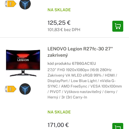
NA SKLADE
125,25 €
101,83 € bez DPH
LENOVO Legion R27fc-30 27"
zakrivený
kód produktu:
67B6GAC1EU
27,0" FHD 1920x1080px (16:9) 280Hz
Zakrivený VA WLED sRGB 99% / HDMI /
DisplayPort / Low Blue Light / nVidia G-
SYNC / AMD FreeSync / VESA 100x100mm
/ PIVOT / Výškovo nastaviteľný / čierny /
Herný / 3r (3r) Carry-In
NA SKLADE
171,00 €