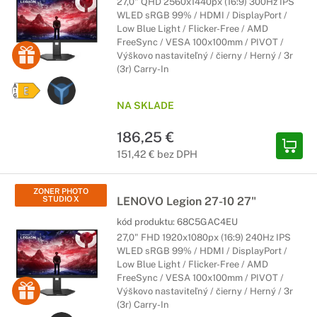
27,0" QHD 2560x1440px (16:9) 300Hz IPS
WLED sRGB 99% / HDMI / DisplayPort /
Low Blue Light / Flicker-Free / AMD
FreeSync / VESA 100x100mm / PIVOT /
Výškovo nastaviteľný / čierny / Herný / 3r
(3r) Carry-In
NA SKLADE
186,25 €
151,42 € bez DPH
ZONER PHOTO
STUDIO X
LENOVO Legion 27-10 27"
kód produktu:
68C5GAC4EU
27,0" FHD 1920x1080px (16:9) 240Hz IPS
WLED sRGB 99% / HDMI / DisplayPort /
Low Blue Light / Flicker-Free / AMD
FreeSync / VESA 100x100mm / PIVOT /
Výškovo nastaviteľný / čierny / Herný / 3r
(3r) Carry-In