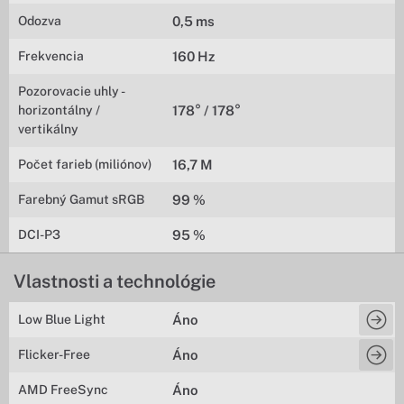
Odozva
0,5 ms
Frekvencia
160 Hz
Pozorovacie uhly -
horizontálny /
178° / 178°
vertikálny
Počet farieb (miliónov)
16,7 M
Farebný Gamut sRGB
99 %
DCI-P3
95 %
Vlastnosti a technológie
Low Blue Light
Áno
Flicker-Free
Áno
AMD FreeSync
Áno