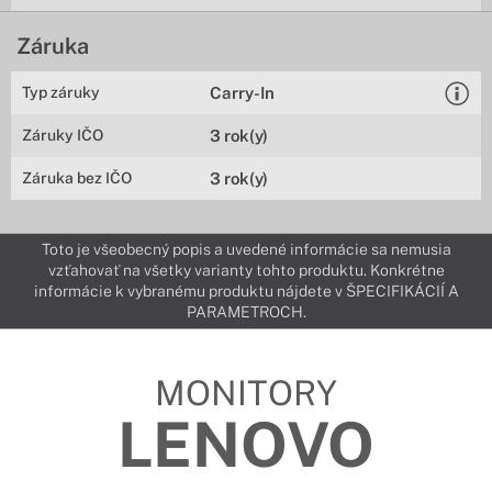
Záruka
Typ záruky
Carry-In
Záruky IČO
3 rok(y)
Záruka bez IČO
3 rok(y)
Toto je všeobecný popis a uvedené informácie sa nemusia
vzťahovať na všetky varianty tohto produktu. Konkrétne
informácie k vybranému produktu nájdete v ŠPECIFIKÁCIÍ A
PARAMETROCH.
MONITORY
LENOVO