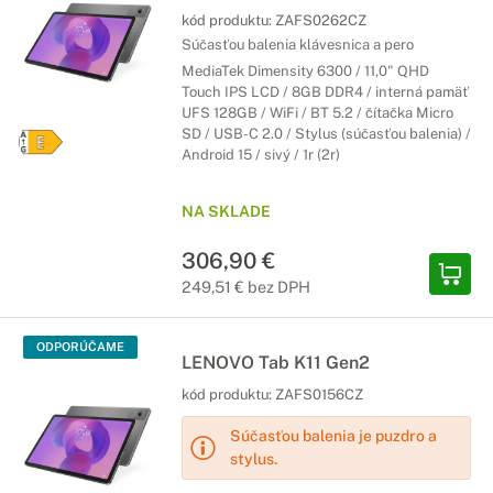
kód produktu:
ZAFS0262CZ
Súčasťou balenia klávesnica a pero
MediaTek Dimensity 6300 / 11,0" QHD
Touch IPS LCD / 8GB DDR4 / interná pamäť
UFS 128GB / WiFi / BT 5.2 / čítačka Micro
SD / USB-C 2.0 / Stylus (súčasťou balenia) /
Android 15 / sivý / 1r (2r)
NA SKLADE
306,90 €
249,51 € bez DPH
ODPORÚČAME
LENOVO Tab K11 Gen2
kód produktu:
ZAFS0156CZ
Súčasťou balenia je puzdro a
stylus.