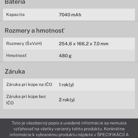
Batéria
Kapacita
7040 mAh
Rozmery a hmotnosť
Rozmery (ŠxVxH)
254,6 x 166,2 x 7,0 mm
Hmotnosť
480 g
Záruka
Záruka pri kúpe na IČO
1 rok(y)
Záruka pri kúpe bez
2 rok(y)
IČO
Toto je všeobecný popis a uvedené informácie sa nemusia
vzťahovať na všetky varianty tohto produktu. Konkrétne
informácie k vybranému produktu nájdete v ŠPECIFIKÁCIÍ A