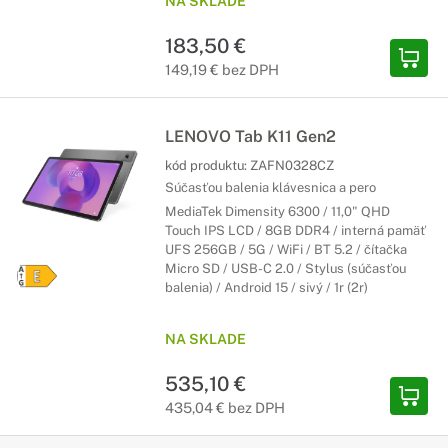
NA SKLADE
183,50 €
149,19 € bez DPH
LENOVO Tab K11 Gen2
kód produktu:
ZAFN0328CZ
Súčasťou balenia klávesnica a pero
MediaTek Dimensity 6300 / 11,0" QHD
Touch IPS LCD / 8GB DDR4 / interná pamäť
UFS 256GB / 5G / WiFi / BT 5.2 / čítačka
Micro SD / USB-C 2.0 / Stylus (súčasťou
balenia) / Android 15 / sivý / 1r (2r)
NA SKLADE
535,10 €
435,04 € bez DPH