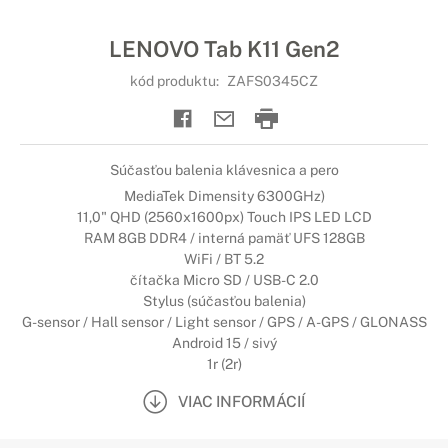
LENOVO Tab K11 Gen2
kód produktu:
ZAFS0345CZ
Súčasťou balenia klávesnica a pero
MediaTek Dimensity 6300GHz)
11,0" QHD (2560x1600px) Touch IPS LED LCD
RAM 8GB DDR4 / interná pamäť UFS 128GB
WiFi / BT 5.2
čítačka Micro SD / USB-C 2.0
Stylus (súčasťou balenia)
G-sensor / Hall sensor / Light sensor / GPS / A-GPS / GLONASS
Android 15 / sivý
1r (2r)
VIAC INFORMÁCIÍ