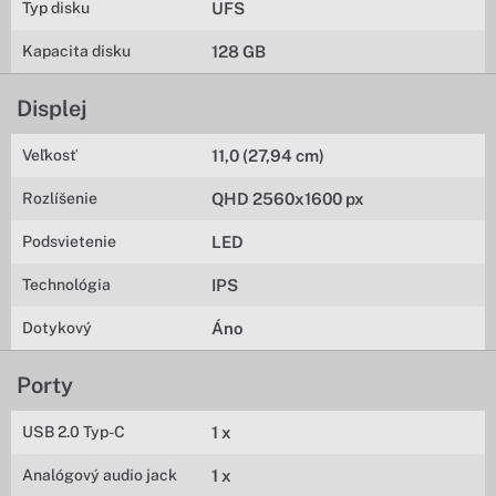
Typ disku
UFS
Kapacita disku
128 GB
Displej
Veľkosť
11,0 (27,94 cm)
Rozlíšenie
QHD 2560x1600 px
Podsvietenie
LED
Technológia
IPS
Dotykový
Áno
Porty
USB 2.0 Typ-C
1 x
Analógový audio jack
1 x