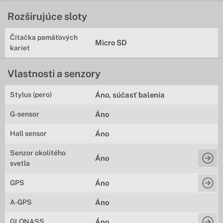
Rozširujúce sloty
Čítačka pamäťových
Micro SD
kariet
Vlastnosti a senzory
Stylus (pero)
Áno, súčasť balenia
G-sensor
Áno
Hall sensor
Áno
Senzor okolitého
Áno
svetla
GPS
Áno
A-GPS
Áno
GLONASS
Áno