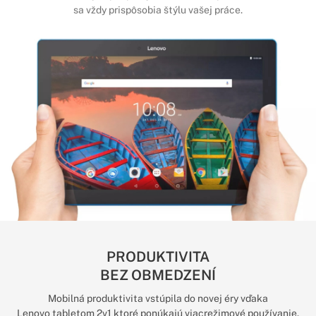
sa vždy prispôsobia štýlu vašej práce.
PRODUKTIVITA
BEZ OBMEDZENÍ
Mobilná produktivita vstúpila do novej éry vďaka
Lenovo tabletom 2v1 ktoré ponúkajú viacrežimové používanie.