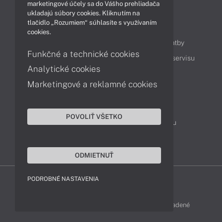
marketingové účely sa do Vášho prehliadača
ukladajú súbory cookies. Kliknutím na
tlačidlo „Rozumiem“ súhlasíte s využívaním
Obsah
cookies.
Ako nakupovať
Možnosti doručenia a platby
Funkčné a technické cookies
Podpora a servis
Servisné služby
Cenník servisu
Analytické cookies
Marketingové a reklamné cookies
Kontakty
043 4224 771
Obchodné oddelenie
POVOLIŤ VŠETKO
Servisné oddelenie
Reklamácia tovaru
TeamViewer (vzdialená podpora)
ODMIETNUŤ
PODROBNÉ NASTAVENIA
LENOVO-SHOP © 2013 - 2026 Všetky práva vyhradené