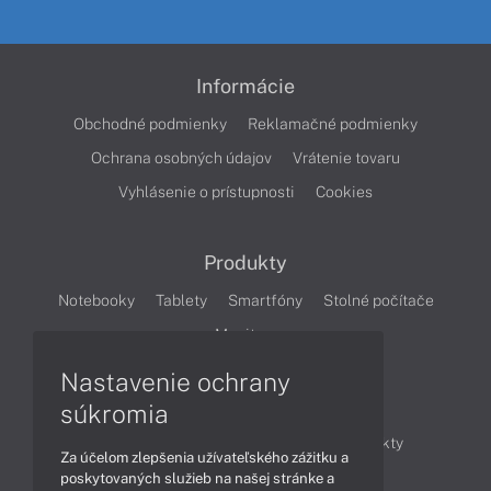
Informácie
Obchodné podmienky
Reklamačné podmienky
Ochrana osobných údajov
Vrátenie tovaru
Vyhlásenie o prístupnosti
Cookies
Produkty
Notebooky
Tablety
Smartfóny
Stolné počítače
Monitory
Nastavenie ochrany
Články
súkromia
Obchodné informácie
Novinky
Produkty
Za účelom zlepšenia užívateľského zážitku a
Technológie
Videá
poskytovaných služieb na našej stránke a