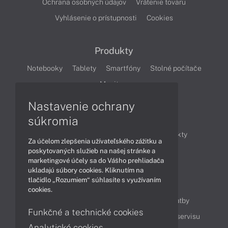
Ochrana osobných údajov
Vrátenie tovaru
Vyhlásenie o prístupnosti
Cookies
Produkty
Notebooky
Tablety
Smartfóny
Stolné počítače
Monitory
Nastavenie ochrany
Články
súkromia
Obchodné informácie
Novinky
Produkty
Za účelom zlepšenia užívateľského zážitku a
Technológie
Videá
poskytovaných služieb na našej stránke a
marketingové účely sa do Vášho prehliadača
ukladajú súbory cookies. Kliknutím na
tlačidlo „Rozumiem“ súhlasíte s využívaním
Obsah
cookies.
Ako nakupovať
Možnosti doručenia a platby
Funkčné a technické cookies
Podpora a servis
Servisné služby
Cenník servisu
Analytické cookies