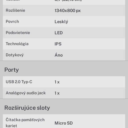
Rozlíšenie
1340x800 px
Povrch
Lesklý
Podsvietenie
LED
Technológia
IPS
Dotykový
Áno
Porty
USB 2.0 Typ-C
1 x
Analógový audio jack
1 x
Rozširujúce sloty
Čítačka pamäťových
Micro SD
kariet