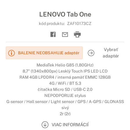
LENOVO Tab One
kód produktu:
ZAF10173CZ
Vybrať
BALENIE NEOBSAHUJE adaptér
adaptér
MediaTek Helio G85 (1,80GHz)
8,7" (1340x800px) Lesklý Touch IPS LED LCD
RAM 4GB LPDDR4 / interná pamäť EMMC 128GB
4G / WiFi / BT 5.3
čítačka Micro SD / USB-C 2.0
NEPODPORUJE stylus
G-sensor / Hall sensor / Light sensor / GPS / A-GPS / GLONASS
sivý
2r (2r)
VIAC INFORMÁCIÍ