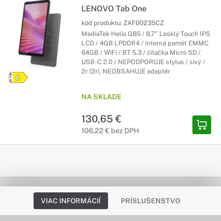
LENOVO Tab One
kód produktu:
ZAF00235CZ
MediaTek Helio G85 / 8,7" Lesklý Touch IPS
LCD / 4GB LPDDR4 / interná pamäť EMMC
64GB / WiFi / BT 5.3 / čítačka Micro SD /
USB-C 2.0 / NEPODPORUJE stylus / sivý /
2r (2r), NEOBSAHUJE adaptér
NA SKLADE
130,65 €
106,22 € bez DPH
VIAC INFORMÁCIÍ
PRÍSLUŠENSTVO