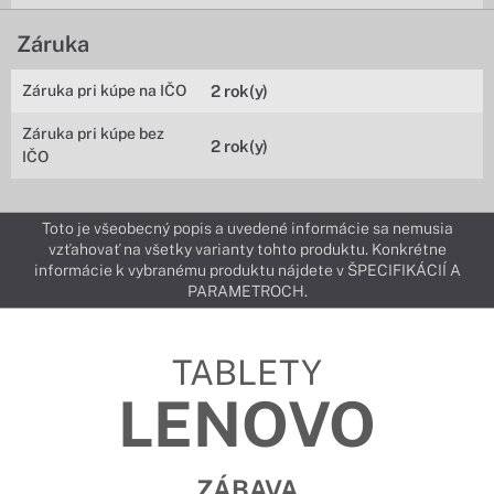
Záruka
Záruka pri kúpe na IČO
2 rok(y)
Záruka pri kúpe bez
2 rok(y)
IČO
Toto je všeobecný popis a uvedené informácie sa nemusia
vzťahovať na všetky varianty tohto produktu. Konkrétne
informácie k vybranému produktu nájdete v ŠPECIFIKÁCIÍ A
PARAMETROCH.
TABLETY
LENOVO
ZÁBAVA