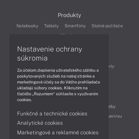
Produkty
Notebooky
Tablety
Smartfóny
Stolné počítače
Monitory
Nastavenie ochrany
Články
súkromia
Obchodné informácie
Novinky
Produkty
Za účelom zlepšenia užívateľského zážitku a
Technológie
Videá
poskytovaných služieb na našej stránke a
marketingové účely sa do Vášho prehliadača
ukladajú súbory cookies. Kliknutím na
tlačidlo „Rozumiem“ súhlasíte s využívaním
Obsah
cookies.
Ako nakupovať
Možnosti doručenia a platby
Funkčné a technické cookies
Podpora a servis
Servisné služby
Cenník servisu
Analytické cookies
Marketingové a reklamné cookies
Kontakty