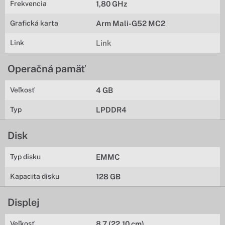
Frekvencia
1,80 GHz
Grafická karta
Arm Mali-G52 MC2
Link
Link
Operačná pamäť
Veľkosť
4 GB
Typ
LPDDR4
Disk
Typ disku
EMMC
Kapacita disku
128 GB
Displej
Veľkosť
8,7 (22,10 cm)