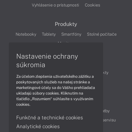
Vyhlásenie o prístupnosti
Cookies
Produkty
Notebooky
Tablety
Smartfóny
Stolné počítače
Monitory
Nastavenie ochrany
Články
súkromia
Obchodné informácie
Novinky
Produkty
Za účelom zlepšenia užívateľského zážitku a
Technológie
Videá
poskytovaných služieb na našej stránke a
marketingové účely sa do Vášho prehliadača
ukladajú súbory cookies. Kliknutím na
tlačidlo „Rozumiem“ súhlasíte s využívaním
Obsah
cookies.
Ako nakupovať
Možnosti doručenia a platby
Funkčné a technické cookies
Podpora a servis
Servisné služby
Cenník servisu
Analytické cookies