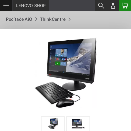
LENOVO-SHOP
Počítače AiO
ThinkCentre