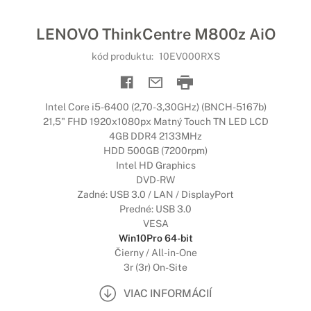
LENOVO ThinkCentre M800z AiO
kód produktu:
10EV000RXS
Intel Core i5-6400 (2,70-3,30GHz) (BNCH-5167b)
21,5" FHD 1920x1080px Matný Touch TN LED LCD
4GB DDR4 2133MHz
HDD 500GB (7200rpm)
Intel HD Graphics
DVD-RW
Zadné: USB 3.0 / LAN / DisplayPort
Predné: USB 3.0
VESA
Win10Pro 64-bit
Čierny / All-in-One
3r (3r) On-Site
VIAC INFORMÁCIÍ