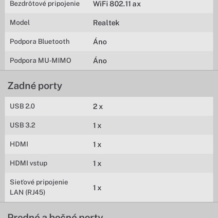
Bezdrôtové pripojenie
WiFi 802.11 ax
Model
Realtek
Podpora Bluetooth
Áno
Podpora MU-MIMO
Áno
Zadné porty
USB 2.0
2 x
USB 3.2
1 x
HDMI
1 x
HDMI vstup
1 x
Sieťové pripojenie
1 x
LAN (RJ45)
Predné a bočné porty