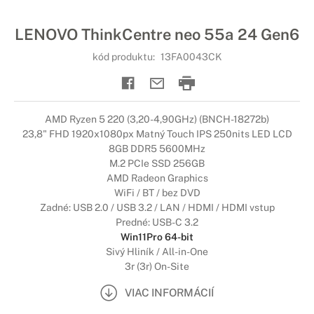
LENOVO ThinkCentre neo 55a 24 Gen6
kód produktu:
13FA0043CK
AMD Ryzen 5 220 (3,20-4,90GHz) (BNCH-18272b)
23,8" FHD 1920x1080px Matný Touch IPS 250nits LED LCD
8GB DDR5 5600MHz
M.2 PCIe SSD 256GB
AMD Radeon Graphics
WiFi / BT / bez DVD
Zadné: USB 2.0 / USB 3.2 / LAN / HDMI / HDMI vstup
Predné: USB-C 3.2
Win11Pro 64-bit
Sivý Hliník / All-in-One
3r (3r) On-Site
VIAC INFORMÁCIÍ