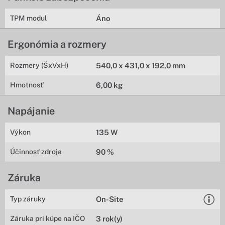
TPM modul
Áno
Ergonómia a rozmery
Rozmery (ŠxVxH)
540,0 x 431,0 x 192,0 mm
Hmotnosť
6,00 kg
Napájanie
Výkon
135 W
Účinnosť zdroja
90 %
Záruka
Typ záruky
On-Site
Záruka pri kúpe na IČO
3 rok(y)