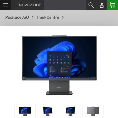
LENOVO-SHOP
Počítače AiO
ThinkCentre