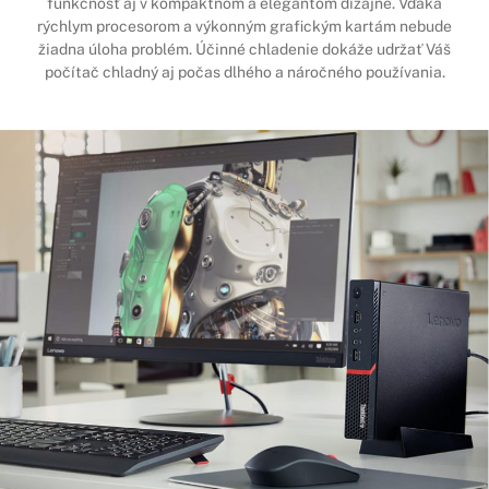
funkčnosť aj v kompaktnom a elegantom dizajne. Vďaka
rýchlym procesorom a výkonným grafickým kartám nebude
žiadna úloha problém. Účinné chladenie dokáže udržať Váš
počítač chladný aj počas dlhého a náročného používania.