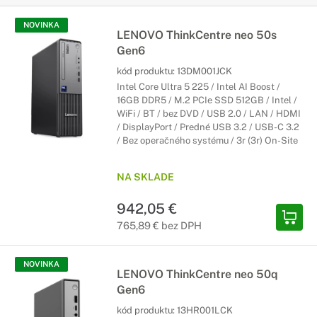
NOVINKA
LENOVO ThinkCentre neo 50s
Gen6
kód produktu:
13DM001JCK
Intel Core Ultra 5 225 / Intel AI Boost /
16GB DDR5 / M.2 PCIe SSD 512GB / Intel /
WiFi / BT / bez DVD / USB 2.0 / LAN / HDMI
/ DisplayPort / Predné USB 3.2 / USB-C 3.2
/ Bez operačného systému / 3r (3r) On-Site
NA SKLADE
942,05 €
765,89 € bez DPH
NOVINKA
LENOVO ThinkCentre neo 50q
Gen6
kód produktu:
13HR001LCK