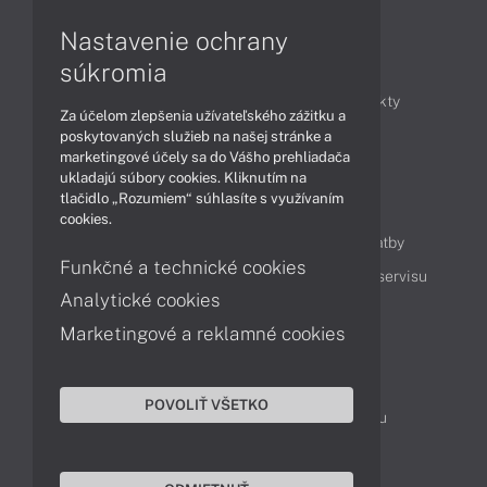
Nastavenie ochrany
Články
súkromia
Obchodné informácie
Novinky
Produkty
Za účelom zlepšenia užívateľského zážitku a
Technológie
Videá
poskytovaných služieb na našej stránke a
marketingové účely sa do Vášho prehliadača
ukladajú súbory cookies. Kliknutím na
tlačidlo „Rozumiem“ súhlasíte s využívaním
Obsah
cookies.
Ako nakupovať
Možnosti doručenia a platby
Funkčné a technické cookies
Podpora a servis
Servisné služby
Cenník servisu
Analytické cookies
Marketingové a reklamné cookies
Kontakty
043 4224 771
Obchodné oddelenie
POVOLIŤ VŠETKO
Servisné oddelenie
Reklamácia tovaru
TeamViewer (vzdialená podpora)