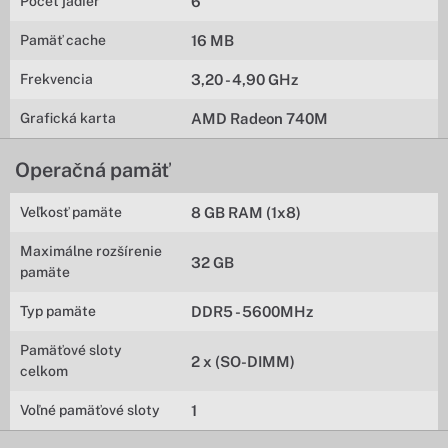
Počet jadier
6
Pamäť cache
16 MB
Frekvencia
3,20 - 4,90 GHz
Grafická karta
AMD Radeon 740M
Operačná pamäť
Veľkosť pamäte
8 GB RAM (1x8)
Maximálne rozšírenie
32 GB
pamäte
Typ pamäte
DDR5 - 5600MHz
Pamäťové sloty
2 x (SO-DIMM)
celkom
Voľné pamäťové sloty
1