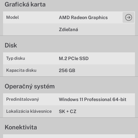
Grafická karta
Model
AMD Radeon Graphics
Zdieľaná
Disk
Typ disku
M.2 PCIe SSD
Kapacita disku
256 GB
Operačný systém
Predinštalovaný
Windows 11 Professional 64-bit
Lokalizácia klávesnice
SK + CZ
Konektivita