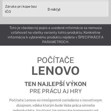
Záruka pri kúpe bez
3 rok(y)
IČO
Toto je všeobecný popis a uvedené informácie sa nemusia
vzťahovať na všetky varianty tohto produktu. Konkrétne
informácie k vybranému produktu nájdete v ŠPECIFIKÁCIÍ A
PARAMETROCH.
POČÍTAČE
LENOVO
TEN NAJLEPŠÍ VÝKON
PRE PRÁCU AJ HRY
Počítače Lenovo sú inteligentné zariadenia s inovatívnym
dizajnom, vďaka ktorým bude Vaša práca omnoho
jednoduchšia. Využívajú tie najnovšie komponenty od