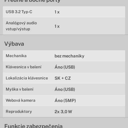
USB 3.2 Typ-C
1 x
Analógový audio
1 x
vstup/výstup
Výbava
Mechanika
bez mechaniky
Klávesnica v balení
Áno (USB)
Lokalizácia klávesnice
SK + CZ
Myška v balení
Áno (USB)
Webová kamera
Áno (5MP)
Reproduktory
2x 3,0 W
Funkcie zabezpečenia