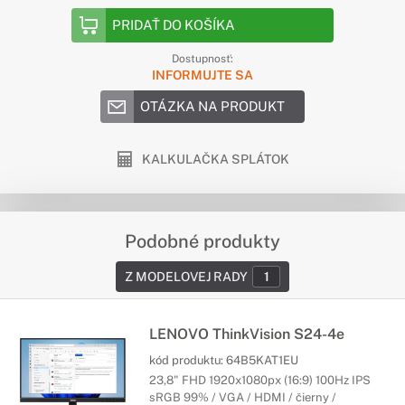
PRIDAŤ DO KOŠÍKA
Dostupnosť:
INFORMUJTE SA
OTÁZKA NA PRODUKT
KALKULAČKA SPLÁTOK
Podobné produkty
Z MODELOVEJ RADY
1
LENOVO ThinkVision S24-4e
kód produktu:
64B5KAT1EU
23,8" FHD 1920x1080px (16:9) 100Hz IPS
sRGB 99% / VGA / HDMI / čierny /