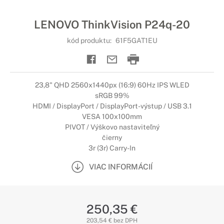
LENOVO ThinkVision P24q-20
kód produktu:
61F5GAT1EU
23,8" QHD 2560x1440px (16:9) 60Hz IPS WLED
sRGB 99%
HDMI / DisplayPort / DisplayPort-výstup / USB 3.1
VESA 100x100mm
PIVOT / Výškovo nastaviteľný
čierny
3r (3r) Carry-In
VIAC INFORMÁCIÍ
250,35 €
203,54 € bez DPH