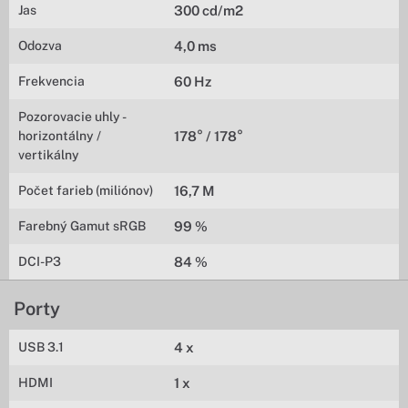
Jas
300 cd/m2
Odozva
4,0 ms
Frekvencia
60 Hz
Pozorovacie uhly -
horizontálny /
178° / 178°
vertikálny
Počet farieb (miliónov)
16,7 M
Farebný Gamut sRGB
99 %
DCI-P3
84 %
Porty
USB 3.1
4 x
HDMI
1 x