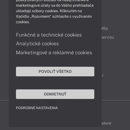
marketingové účely sa do Vášho prehliadača
ukladajú súbory cookies. Kliknutím na
tlačidlo „Rozumiem“ súhlasíte s využívaním
Obsah
cookies.
Ako nakupovať
Možnosti doručenia a platby
Funkčné a technické cookies
Podpora a servis
Servisné služby
Cenník servisu
Analytické cookies
Marketingové a reklamné cookies
Kontakty
043 4224 771
Obchodné oddelenie
POVOLIŤ VŠETKO
Servisné oddelenie
Reklamácia tovaru
TeamViewer (vzdialená podpora)
ODMIETNUŤ
PODROBNÉ NASTAVENIA
LENOVO-SHOP © 2013 - 2026 Všetky práva vyhradené