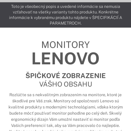
Toto je všeobecný popis a uvedené informácie sa nemusia
vzťahovať na všetky varianty tohto produktu. Konkrétne
informácie k vybranému produktu nájdete v ŠPECIFIKÁCIÍ A
PARAMETROCH.
MONITORY
LENOVO
ŠPIČKOVÉ ZOBRAZENIE
VÁŠHO OBSAHU
Rozlúčte sa s nekvalitným zobrazením na monitore, ktoré je
škodlivé pre Váš zrak. Monitory od spoločnosti Lenovo sú
kvalitné produkty s modernými technológiami, vďaka ktorým
budete môcť používať monitor pohodlne po celý deň. Skvelý
ergonomický dizajn Vám umožní nastaviť si monitor podľa
Vašich preferencií tak, aby sa Vám pracovalo čo najlepšie.