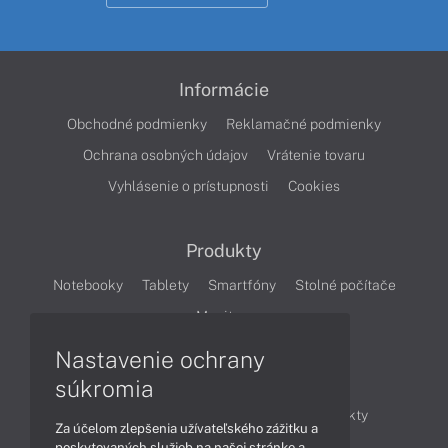
Informácie
Obchodné podmienky
Reklamačné podmienky
Ochrana osobných údajov
Vrátenie tovaru
Vyhlásenie o prístupnosti
Cookies
Produkty
Notebooky
Tablety
Smartfóny
Stolné počítače
Monitory
Nastavenie ochrany
Články
súkromia
Obchodné informácie
Novinky
Produkty
Za účelom zlepšenia užívateľského zážitku a
Technológie
Videá
poskytovaných služieb na našej stránke a