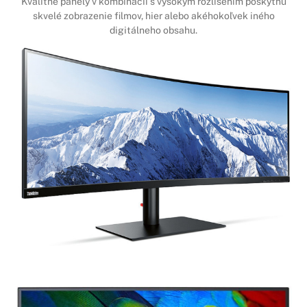
Kvalitné panely v kombinácií s vysokým rozlíšením poskytnú
skvelé zobrazenie filmov, hier alebo akéhokoľvek iného
digitálneho obsahu.