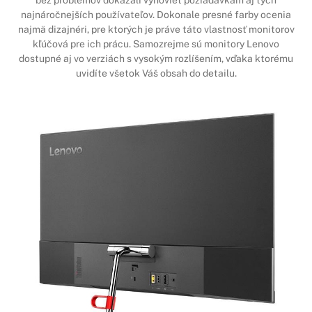
bez problémov dokázali vyhovieť požiadavkám aj tých
najnáročnejších používateľov. Dokonale presné farby ocenia
najmä dizajnéri, pre ktorých je práve táto vlastnosť monitorov
kľúčová pre ich prácu. Samozrejme sú monitory Lenovo
dostupné aj vo verziách s vysokým rozlíšením, vďaka ktorému
uvidíte všetok Váš obsah do detailu.