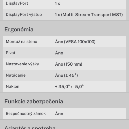
DisplayPort
1 x
DisplayPort výstup
1 x (Multi-Stream Transport MST)
Ergonómia
Montáž na stenu
Áno (VESA 100x100)
Pivot
Áno
Nastavenie výšky
Áno (150 mm)
Natáčanie
Áno (± 45°)
Náklon
+ 35,0° / - 5,0°
Funkcie zabezpečenia
Bezpečnostný zámok
Áno
Adaptér a spotreba