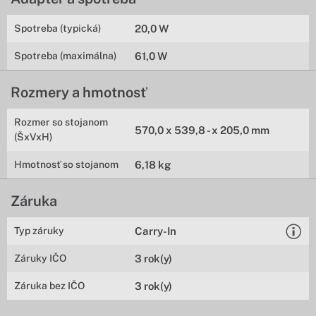
Spotreba (typická)
20,0 W
Spotreba (maximálna)
61,0 W
Rozmery a hmotnosť
Rozmer so stojanom
570,0 x 539,8 - x 205,0 mm
(ŠxVxH)
Hmotnosť so stojanom
6,18 kg
Záruka
Typ záruky
Carry-In
Záruky IČO
3 rok(y)
Záruka bez IČO
3 rok(y)