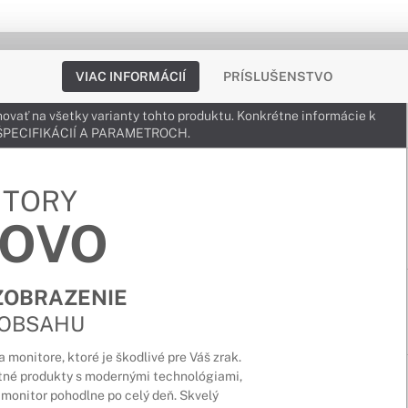
VIAC INFORMÁCIÍ
PRÍSLUŠENSTVO
ovať na všetky varianty tohto produktu. Konkrétne informácie k
v ŠPECIFIKÁCIÍ A PARAMETROCH.
ITORY
NOVO
ZOBRAZENIE
 OBSAHU
monitore, ktoré je škodlivé pre Váš zrak.
itné produkty s modernými technológiami,
monitor pohodlne po celý deň. Skvelý