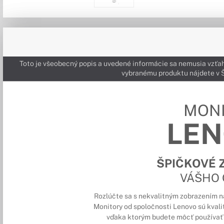
Toto je všeobecný popis a uvedené informácie sa nemusia vzťah
vybranému produktu nájdete 
MON
LE
ŠPIČKOVÉ 
VÁŠHO
Rozlúčte sa s nekvalitným zobrazením na 
Monitory od spoločnosti Lenovo sú kval
vďaka ktorým budete môcť používať 