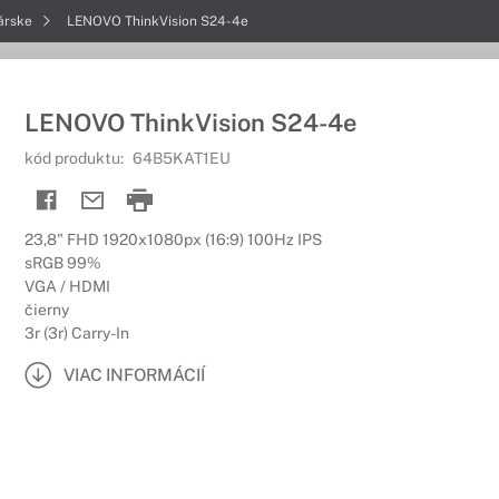
árske
LENOVO ThinkVision S24-4e
LENOVO ThinkVision S24-4e
kód produktu:
64B5KAT1EU
23,8" FHD 1920x1080px (16:9) 100Hz IPS
sRGB 99%
VGA / HDMI
čierny
3r (3r) Carry-In
VIAC INFORMÁCIÍ