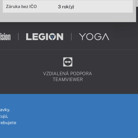
Záruka bez IČO
3 rok(y)
VZDIALENÁ PODPORA
TEAMVIEWER
avky.
ujú,
rebujete