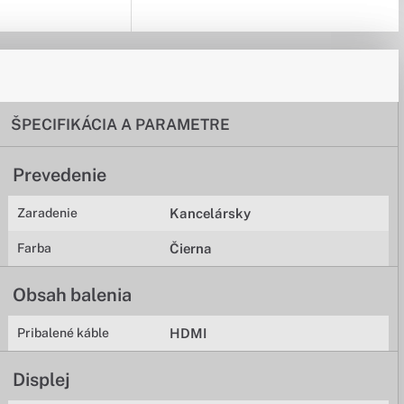
ŠPECIFIKÁCIA A PARAMETRE
Prevedenie
Zaradenie
Kancelársky
Farba
Čierna
Obsah balenia
Pribalené káble
HDMI
Displej