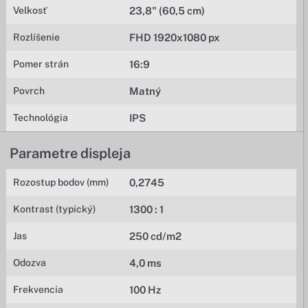
Velkosť
23,8" (60,5 cm)
Rozlíšenie
FHD 1920x1080 px
Pomer strán
16:9
Povrch
Matný
Technológia
IPS
Parametre displeja
Rozostup bodov (mm)
0,2745
Kontrast (typický)
1300 : 1
Jas
250 cd/m2
Odozva
4,0 ms
Frekvencia
100 Hz