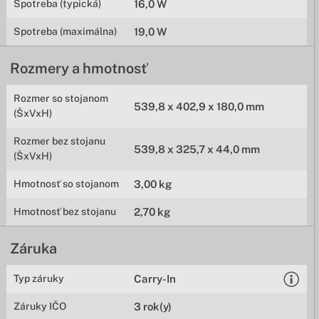
Spotreba (typická)
16,0 W
Spotreba (maximálna)
19,0 W
Rozmery a hmotnosť
Rozmer so stojanom
539,8 x 402,9 x 180,0 mm
(ŠxVxH)
Rozmer bez stojanu
539,8 x 325,7 x 44,0 mm
(ŠxVxH)
Hmotnosť so stojanom
3,00 kg
Hmotnosť bez stojanu
2,70 kg
Záruka
Typ záruky
Carry-In
Záruky IČO
3 rok(y)