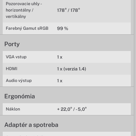
Pozorovacie uhly -
horizontálny /
178° / 178°
vertikálny
Farebný Gamut sRGB
99 %
Porty
VGA vstup
1 x
HDMI
1 x (verzia 1.4)
Audio výstup
1 x
Ergonómia
Náklon
+ 22,0° / - 5,0°
Adaptér a spotreba