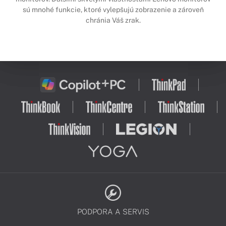
sú mnohé funkcie, ktoré vylepšujú zobrazenie a zároveň
chránia Váš zrak.
PODPORA A SERVIS