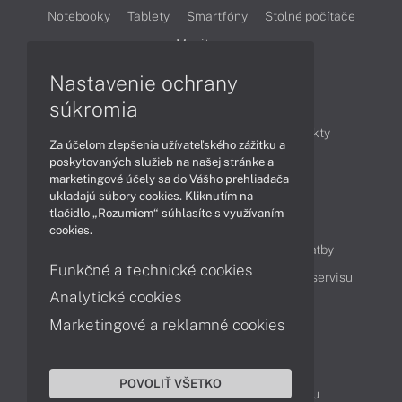
Notebooky
Tablety
Smartfóny
Stolné počítače
Monitory
Nastavenie ochrany
Články
súkromia
Obchodné informácie
Novinky
Produkty
Za účelom zlepšenia užívateľského zážitku a
Technológie
Videá
poskytovaných služieb na našej stránke a
marketingové účely sa do Vášho prehliadača
ukladajú súbory cookies. Kliknutím na
tlačidlo „Rozumiem“ súhlasíte s využívaním
Obsah
cookies.
Ako nakupovať
Možnosti doručenia a platby
Funkčné a technické cookies
Podpora a servis
Servisné služby
Cenník servisu
Analytické cookies
Marketingové a reklamné cookies
Kontakty
043 4224 771
Obchodné oddelenie
POVOLIŤ VŠETKO
Servisné oddelenie
Reklamácia tovaru