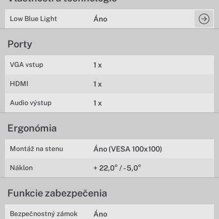
Low Blue Light
Áno
Porty
VGA vstup
1 x
HDMI
1 x
Audio výstup
1 x
Ergonómia
Montáž na stenu
Áno (VESA 100x100)
Náklon
+ 22,0° / - 5,0°
Funkcie zabezpečenia
Bezpečnostný zámok
Áno