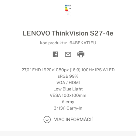
LENOVO ThinkVision S27-4e
kód produktu:
64BEKAT1EU
27,0" FHD 1920x1080px (16:9) 100Hz IPS WLED
sRGB 99%
VGA / HDMI
Low Blue Light
VESA 100x100mm
čierny
3r (3r) Carry-In
VIAC INFORMÁCIÍ