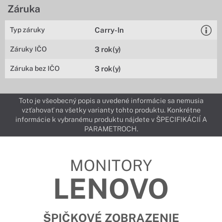
Záruka
Typ záruky
Carry-In
Záruky IČO
3 rok(y)
Záruka bez IČO
3 rok(y)
Toto je všeobecný popis a uvedené informácie sa nemusia
vzťahovať na všetky varianty tohto produktu. Konkrétne
informácie k vybranému produktu nájdete v ŠPECIFIKÁCIÍ A
PARAMETROCH.
MONITORY
LENOVO
ŠPIČKOVÉ ZOBRAZENIE