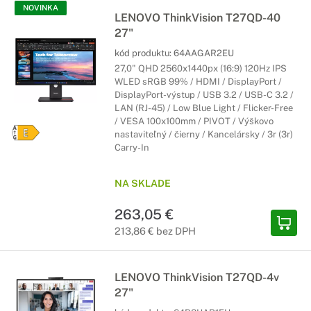
NOVINKA
LENOVO ThinkVision T27QD-40
27"
kód produktu:
64AAGAR2EU
27,0" QHD 2560x1440px (16:9) 120Hz IPS
WLED sRGB 99% / HDMI / DisplayPort /
DisplayPort-výstup / USB 3.2 / USB-C 3.2 /
LAN (RJ-45) / Low Blue Light / Flicker-Free
/ VESA 100x100mm / PIVOT / Výškovo
nastaviteľný / čierny / Kancelársky / 3r (3r)
Carry-In
NA SKLADE
263,05 €
213,86 € bez DPH
LENOVO ThinkVision T27QD-4v
27"