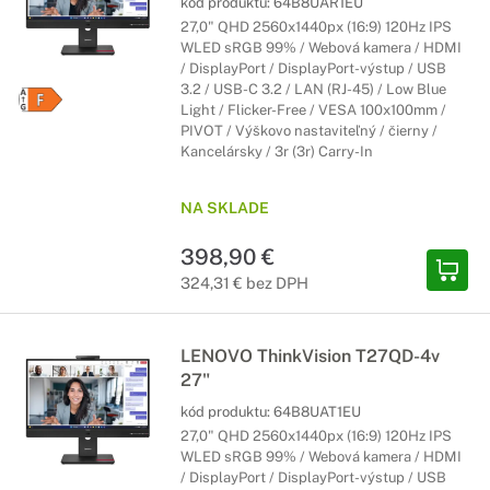
kód produktu:
64B8UAR1EU
27,0" QHD 2560x1440px (16:9) 120Hz IPS
WLED sRGB 99% / Webová kamera / HDMI
/ DisplayPort / DisplayPort-výstup / USB
3.2 / USB-C 3.2 / LAN (RJ-45) / Low Blue
Light / Flicker-Free / VESA 100x100mm /
PIVOT / Výškovo nastaviteľný / čierny /
Kancelársky / 3r (3r) Carry-In
NA SKLADE
398,90 €
324,31 € bez DPH
LENOVO ThinkVision T27QD-4v
27"
kód produktu:
64B8UAT1EU
27,0" QHD 2560x1440px (16:9) 120Hz IPS
WLED sRGB 99% / Webová kamera / HDMI
/ DisplayPort / DisplayPort-výstup / USB