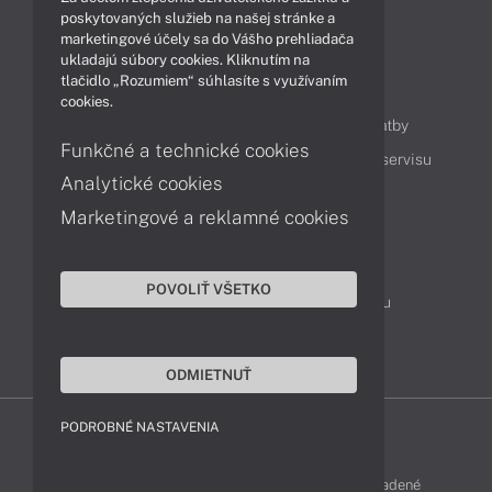
Technológie
Videá
poskytovaných služieb na našej stránke a
marketingové účely sa do Vášho prehliadača
ukladajú súbory cookies. Kliknutím na
tlačidlo „Rozumiem“ súhlasíte s využívaním
Obsah
cookies.
Ako nakupovať
Možnosti doručenia a platby
Funkčné a technické cookies
Podpora a servis
Servisné služby
Cenník servisu
Analytické cookies
Marketingové a reklamné cookies
Kontakty
043 4224 771
Obchodné oddelenie
POVOLIŤ VŠETKO
Servisné oddelenie
Reklamácia tovaru
TeamViewer (vzdialená podpora)
ODMIETNUŤ
PODROBNÉ NASTAVENIA
LENOVO-SHOP © 2013 - 2026 Všetky práva vyhradené