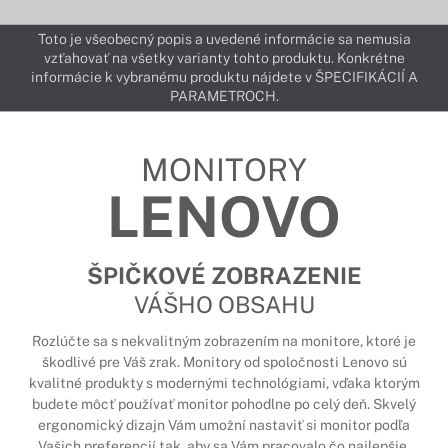
Toto je všeobecný popis a uvedené informácie sa nemusia
vzťahovať na všetky varianty tohto produktu. Konkrétne
informácie k vybranému produktu nájdete v ŠPECIFIKÁCIÍ A
PARAMETROCH.
MONITORY
LENOVO
ŠPIČKOVÉ ZOBRAZENIE
VÁŠHO OBSAHU
Rozlúčte sa s nekvalitným zobrazením na monitore, ktoré je
škodlivé pre Váš zrak. Monitory od spoločnosti Lenovo sú
kvalitné produkty s modernými technológiami, vďaka ktorým
budete môcť používať monitor pohodlne po celý deň. Skvelý
ergonomický dizajn Vám umožní nastaviť si monitor podľa
Vašich preferencií tak, aby sa Vám pracovalo čo najlepšie.