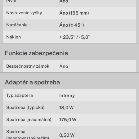
Pivot
Áno
Nastavenie výšky
Áno (155 mm)
Natáčanie
Áno (± 45°)
Náklon
+ 23,5° / - 5,0°
Funkcie zabezpečenia
Bezpečnostný zámok
Áno
Adaptér a spotreba
Typ adaptéra
Interný
Spotreba (typická)
18,0 W
Spotreba (maximálna)
175,0 W
Spotreba
0,50 W
(pohotovostný režim)