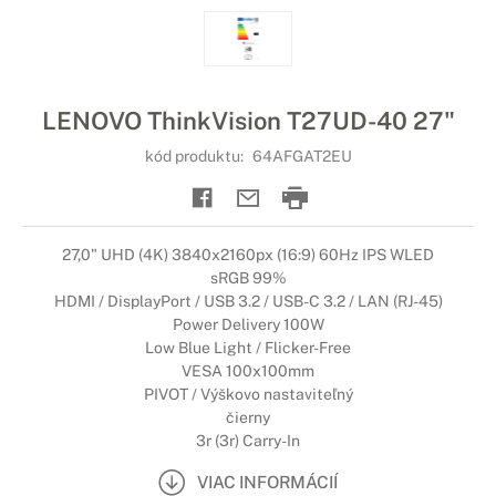
LENOVO ThinkVision T27UD-40 27"
kód produktu:
64AFGAT2EU
27,0" UHD (4K) 3840x2160px (16:9) 60Hz IPS WLED
sRGB 99%
HDMI / DisplayPort / USB 3.2 / USB-C 3.2 / LAN (RJ-45)
Power Delivery 100W
Low Blue Light / Flicker-Free
VESA 100x100mm
PIVOT / Výškovo nastaviteľný
čierny
3r (3r) Carry-In
VIAC INFORMÁCIÍ