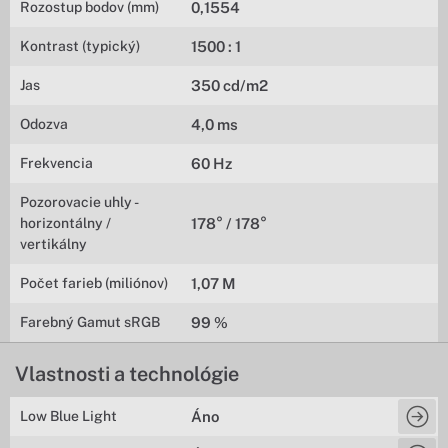
Rozostup bodov (mm)
0,1554
Kontrast (typický)
1500 : 1
Jas
350 cd/m2
Odozva
4,0 ms
Frekvencia
60 Hz
Pozorovacie uhly -
horizontálny /
178° / 178°
vertikálny
Počet farieb (miliónov)
1,07 M
Farebný Gamut sRGB
99 %
Vlastnosti a technológie
Low Blue Light
Áno