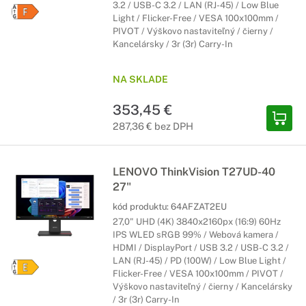
3.2 / USB-C 3.2 / LAN (RJ-45) / Low Blue
Light / Flicker-Free / VESA 100x100mm /
PIVOT / Výškovo nastaviteľný / čierny /
Kancelársky / 3r (3r) Carry-In
NA SKLADE
353,45 €
287,36 € bez DPH
LENOVO ThinkVision T27UD-40
27"
kód produktu:
64AFZAT2EU
27,0" UHD (4K) 3840x2160px (16:9) 60Hz
IPS WLED sRGB 99% / Webová kamera /
HDMI / DisplayPort / USB 3.2 / USB-C 3.2 /
LAN (RJ-45) / PD (100W) / Low Blue Light /
Flicker-Free / VESA 100x100mm / PIVOT /
Výškovo nastaviteľný / čierny / Kancelársky
/ 3r (3r) Carry-In