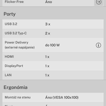
Flicker-Free
Áno
Porty
USB 3.2
3 x
USB 3.2 Typ-C
2 x
Power Delivery
do 100 W
(externé napájanie)
HDMI
1 x
DisplayPort
1 x
LAN
1 x
Ergonómia
Montáž na stenu
Áno (VESA 100x100)