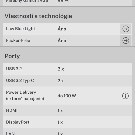
Farebný Gamut sRGB
99 %
Vlastnosti a technológie
Low Blue Light
Áno
Flicker-Free
Áno
Porty
USB 3.2
3 x
USB 3.2 Typ-C
2 x
Power Delivery
do 100 W
(externé napájanie)
HDMI
1 x
DisplayPort
1 x
LAN
1 x