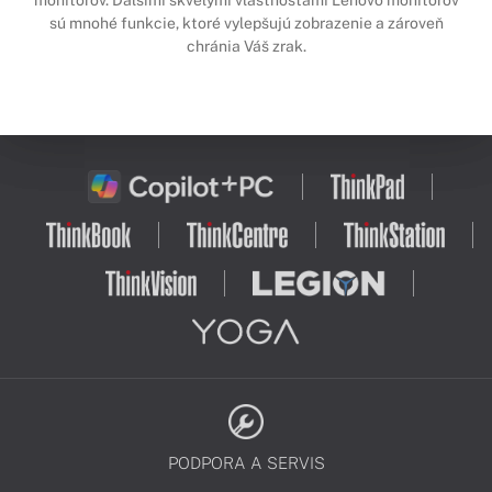
sú mnohé funkcie, ktoré vylepšujú zobrazenie a zároveň
chránia Váš zrak.
PODPORA A SERVIS