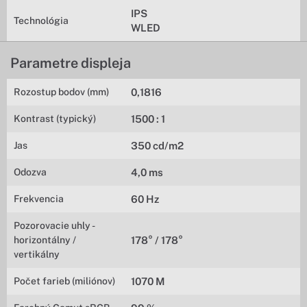
IPS
Technológia
WLED
Parametre displeja
Rozostup bodov (mm)
0,1816
Kontrast (typický)
1500 : 1
Jas
350 cd/m2
Odozva
4,0 ms
Frekvencia
60 Hz
Pozorovacie uhly -
horizontálny /
178° / 178°
vertikálny
Počet farieb (miliónov)
1070 M