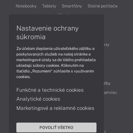
Notebooky
Tablety
Smartfóny
Stolné počítače
Monitory
Nastavenie ochrany
Články
súkromia
Obchodné informácie
Novinky
Produkty
Za účelom zlepšenia užívateľského zážitku a
Technológie
Videá
poskytovaných služieb na našej stránke a
marketingové účely sa do Vášho prehliadača
ukladajú súbory cookies. Kliknutím na
tlačidlo „Rozumiem“ súhlasíte s využívaním
Obsah
cookies.
Ako nakupovať
Možnosti doručenia a platby
Funkčné a technické cookies
Podpora a servis
Servisné služby
Cenník servisu
Analytické cookies
Marketingové a reklamné cookies
Kontakty
043 4224 771
Obchodné oddelenie
POVOLIŤ VŠETKO
Servisné oddelenie
Reklamácia tovaru