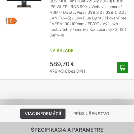
31,5" UHD (4K) 3840x2160px (16:9) 60Hz
IPS WLED sRGB 99% / Webová kamera /
HDMI / DisplayPort / USB 3.2 / USB-C 3.2 /
LAN (RJ-45) / Low Blue Light / Flicker-Free
/ VESA 100x100mm / PIVOT / Výškovo
nastaviteľný / čierny / Kancelársky / 3r (3r)
Carry-In
NA SKLADE
589,70 €
479,43 € bez DPH
VIAC INFORMÁCIÍ
PRÍSLUŠENSTVO
ŠPECIFIKÁCIA A PARAMETRE