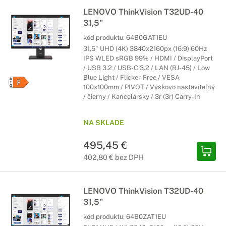
LENOVO ThinkVision T32UD-40
31,5"
kód produktu:
64B0GAT1EU
31,5" UHD (4K) 3840x2160px (16:9) 60Hz
IPS WLED sRGB 99% / HDMI / DisplayPort
/ USB 3.2 / USB-C 3.2 / LAN (RJ-45) / Low
Blue Light / Flicker-Free / VESA
100x100mm / PIVOT / Výškovo nastaviteľný
/ čierny / Kancelársky / 3r (3r) Carry-In
NA SKLADE
495,45 €
402,80 € bez DPH
LENOVO ThinkVision T32UD-40
31,5"
kód produktu:
64B0ZAT1EU