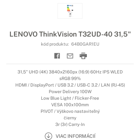
LENOVO ThinkVision T32UD-40 31,5"
kód produktu:
64B0GAR1EU
31,5" UHD (4K) 3840x2160px (16:9) 60Hz IPS WLED
sRGB 99%
HDMI / DisplayPort / USB 3.2 / USB-C 3.2 / LAN (RJ-45)
Power Delivery 100W
Low Blue Light / Flicker-Free
VESA 100x100mm
PIVOT / Výškovo nastaviteľný
čierny
3r (3r) Carry-In
VIAC INFORMÁCIÍ