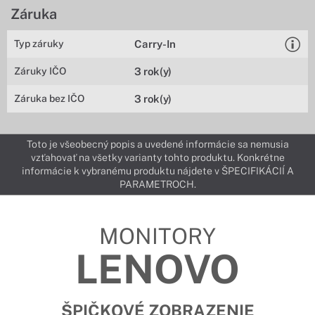
Záruka
Typ záruky
Carry-In
Záruky IČO
3 rok(y)
Záruka bez IČO
3 rok(y)
Toto je všeobecný popis a uvedené informácie sa nemusia
vzťahovať na všetky varianty tohto produktu. Konkrétne
informácie k vybranému produktu nájdete v ŠPECIFIKÁCIÍ A
PARAMETROCH.
MONITORY
LENOVO
ŠPIČKOVÉ ZOBRAZENIE