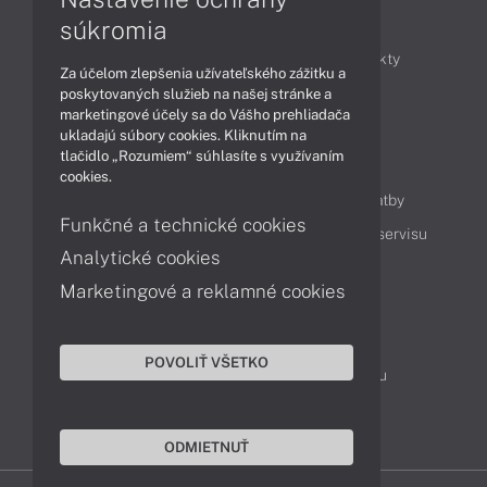
Články
súkromia
Obchodné informácie
Novinky
Produkty
Za účelom zlepšenia užívateľského zážitku a
Technológie
Videá
poskytovaných služieb na našej stránke a
marketingové účely sa do Vášho prehliadača
ukladajú súbory cookies. Kliknutím na
tlačidlo „Rozumiem“ súhlasíte s využívaním
Obsah
cookies.
Ako nakupovať
Možnosti doručenia a platby
Funkčné a technické cookies
Podpora a servis
Servisné služby
Cenník servisu
Analytické cookies
Marketingové a reklamné cookies
Kontakty
043 4224 771
Obchodné oddelenie
POVOLIŤ VŠETKO
Servisné oddelenie
Reklamácia tovaru
TeamViewer (vzdialená podpora)
ODMIETNUŤ