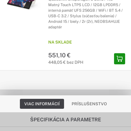
Matný Touch LTPS LCD / 12GB LPDDR5 /
interná pamäť UFS 256GB / WiFi / BT 5.4 /
USB-C 3.2 / Stylus (súčasťou balenia) /
Android 15 / biely / 2r (2r), NEOBSAHUJE
adaptér
NA SKLADE
551,10 €
448,05 € bez DPH
VIAC INFORMÁCIÍ
PRÍSLUŠENSTVO
ŠPECIFIKÁCIA A PARAMETRE