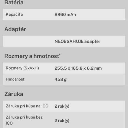
Batéria
Kapacita
8860 mAh
Adaptér
NEOBSAHUJE adaptér
Rozmery a hmotnosť
Rozmery (ŠxVxH)
255,5 x 165,8 x 6,2 mm
Hmotnosť
458 g
Záruka
Záruka pri kúpe na IČO
2 rok(y)
Záruka pri kúpe bez
2 rok(y)
IČO