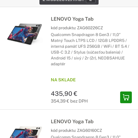
LENOVO Yoga Tab
kód produktu:
ZAG60226CZ
Qualcomm Snapdragon 8 Gen3 / 11,0"
Matný Touch LTPS LCD / 12GB LPDDR5 /
interná pamäť UFS 256GB / WiFi / BT 5.4 /
USB-C 3.2 / Stylus (súčasťou balenia) /
Android 15 / sivý / 2r (2r), NEOBSAHUJE
adaptér
NA SKLADE
435,90 €
354,39 € bez DPH
LENOVO Yoga Tab
kód produktu:
ZAG60160CZ
Qualcomm Snapdragon 8 Gen3 / 11,0"