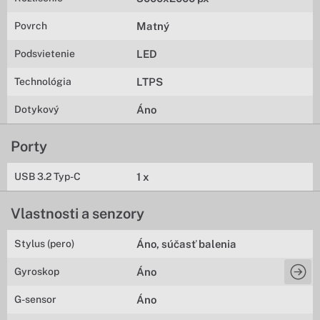
Povrch
Matný
Podsvietenie
LED
Technológia
LTPS
Dotykový
Áno
Porty
USB 3.2 Typ-C
1 x
Vlastnosti a senzory
Stylus (pero)
Áno, súčasť balenia
Gyroskop
Áno
G-sensor
Áno