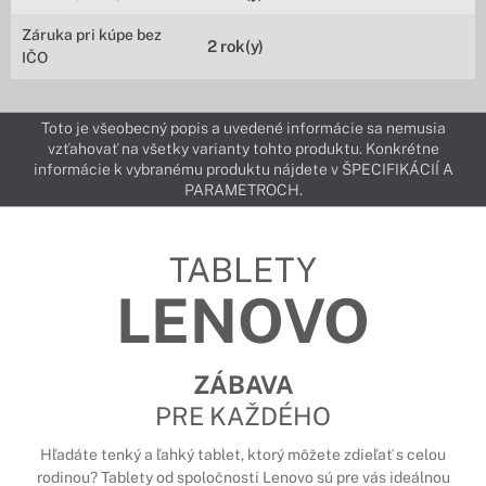
Záruka pri kúpe bez
2 rok(y)
IČO
Toto je všeobecný popis a uvedené informácie sa nemusia
vzťahovať na všetky varianty tohto produktu. Konkrétne
informácie k vybranému produktu nájdete v ŠPECIFIKÁCIÍ A
PARAMETROCH.
TABLETY
LENOVO
ZÁBAVA
PRE KAŽDÉHO
Hľadáte tenký a ľahký tablet, ktorý môžete zdieľať s celou
rodinou? Tablety od spoločnosti Lenovo sú pre vás ideálnou