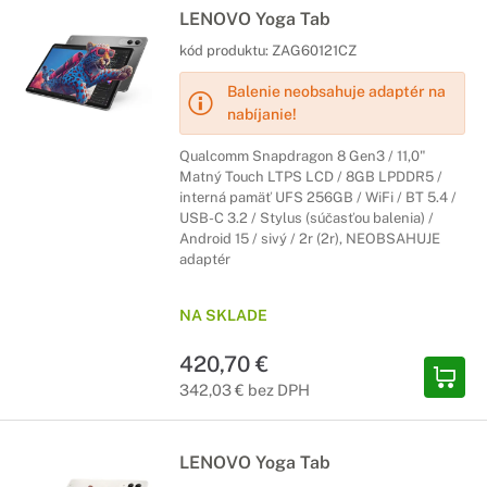
LENOVO Yoga Tab
kód produktu:
ZAG60121CZ
Balenie neobsahuje adaptér na
nabíjanie!
Qualcomm Snapdragon 8 Gen3 / 11,0"
Matný Touch LTPS LCD / 8GB LPDDR5 /
interná pamäť UFS 256GB / WiFi / BT 5.4 /
USB-C 3.2 / Stylus (súčasťou balenia) /
Android 15 / sivý / 2r (2r), NEOBSAHUJE
adaptér
NA SKLADE
420,70 €
342,03 € bez DPH
LENOVO Yoga Tab