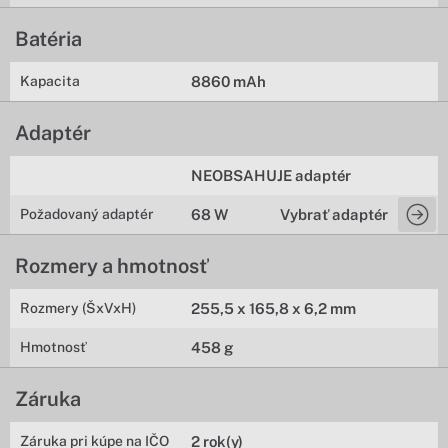
Batéria
Kapacita
8860 mAh
Adaptér
NEOBSAHUJE adaptér
Požadovaný adaptér
68 W
Vybrať adaptér
Rozmery a hmotnosť
Rozmery (ŠxVxH)
255,5 x 165,8 x 6,2 mm
Hmotnosť
458 g
Záruka
Záruka pri kúpe na IČO
2 rok(y)