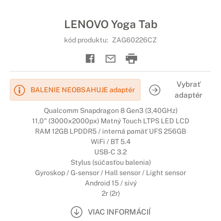
LENOVO Yoga Tab
kód produktu:
ZAG60226CZ
Vybrať
BALENIE NEOBSAHUJE adaptér
adaptér
Qualcomm Snapdragon 8 Gen3 (3,40GHz)
11,0" (3000x2000px) Matný Touch LTPS LED LCD
RAM 12GB LPDDR5 / interná pamäť UFS 256GB
WiFi / BT 5.4
USB-C 3.2
Stylus (súčasťou balenia)
Gyroskop / G-sensor / Hall sensor / Light sensor
Android 15 / sivý
2r (2r)
VIAC INFORMÁCIÍ