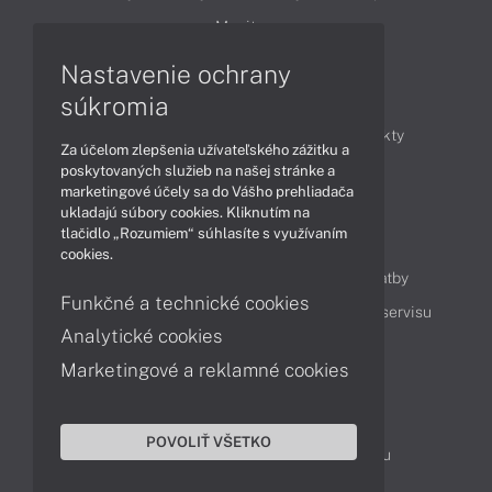
Monitory
Nastavenie ochrany
Články
súkromia
Obchodné informácie
Novinky
Produkty
Za účelom zlepšenia užívateľského zážitku a
Technológie
Videá
poskytovaných služieb na našej stránke a
marketingové účely sa do Vášho prehliadača
ukladajú súbory cookies. Kliknutím na
tlačidlo „Rozumiem“ súhlasíte s využívaním
Obsah
cookies.
Ako nakupovať
Možnosti doručenia a platby
Funkčné a technické cookies
Podpora a servis
Servisné služby
Cenník servisu
Analytické cookies
Marketingové a reklamné cookies
Kontakty
043 4224 771
Obchodné oddelenie
POVOLIŤ VŠETKO
Servisné oddelenie
Reklamácia tovaru
TeamViewer (vzdialená podpora)