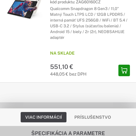
kód produktu:
ZAG60160CZ
Qualcomm Snapdragon 8 Gen3 / 11,0"
Matný Touch LTPS LCD / 12GB LPDDR5 /
interná pamäť UFS 256GB / WiFi / BT 5.4 /
USB-C 3.2 / Stylus (súčasťou balenia) /
Android 15 / biely / 2r (2r), NEOBSAHUJE
adaptér
NA SKLADE
551,10 €
448,05 € bez DPH
VIAC INFORMÁCIÍ
PRÍSLUŠENSTVO
ŠPECIFIKÁCIA A PARAMETRE