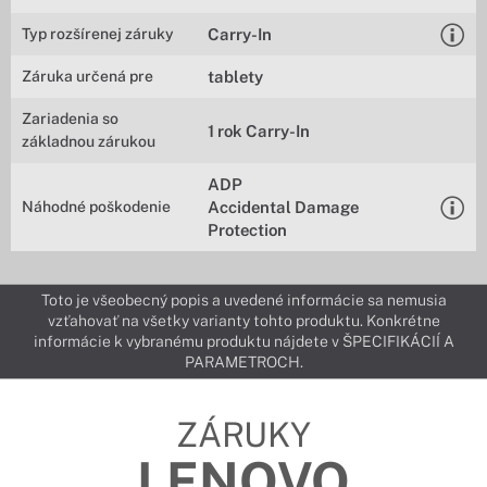
Typ rozšírenej záruky
Carry-In
Záruka určená pre
tablety
Zariadenia so
1 rok Carry-In
základnou zárukou
ADP
Náhodné poškodenie
Accidental Damage
Protection
Toto je všeobecný popis a uvedené informácie sa nemusia
vzťahovať na všetky varianty tohto produktu. Konkrétne
informácie k vybranému produktu nájdete v ŠPECIFIKÁCIÍ A
PARAMETROCH.
ZÁRUKY
LENOVO