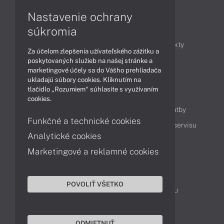
Nastavenie ochrany
Články
súkromia
Obchodné informácie
Novinky
Produkty
Za účelom zlepšenia užívateľského zážitku a
Technológie
Videá
poskytovaných služieb na našej stránke a
marketingové účely sa do Vášho prehliadača
ukladajú súbory cookies. Kliknutím na
tlačidlo „Rozumiem“ súhlasíte s využívaním
Obsah
cookies.
Ako nakupovať
Možnosti doručenia a platby
Funkčné a technické cookies
Podpora a servis
Servisné služby
Cenník servisu
Analytické cookies
Marketingové a reklamné cookies
Kontakty
043 4224 771
Obchodné oddelenie
POVOLIŤ VŠETKO
Servisné oddelenie
Reklamácia tovaru
TeamViewer (vzdialená podpora)
ODMIETNUŤ