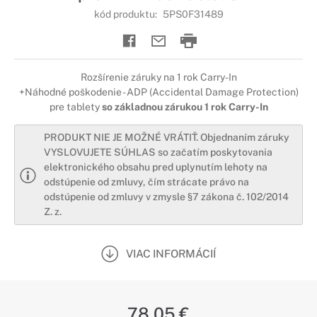
kód produktu:
5PS0F31489
Rozšírenie záruky na 1 rok Carry-In
+Náhodné poškodenie - ADP (Accidental Damage Protection)
pre tablety
so základnou zárukou 1 rok Carry-In
PRODUKT NIE JE MOŽNÉ VRÁTIŤ. Objednaním záruky
VYSLOVUJETE SÚHLAS so začatím poskytovania
elektronického obsahu pred uplynutím lehoty na
odstúpenie od zmluvy, čím strácate právo na
odstúpenie od zmluvy v zmysle §7 zákona č. 102/2014
Z. z.
VIAC INFORMÁCIÍ
78,05 €