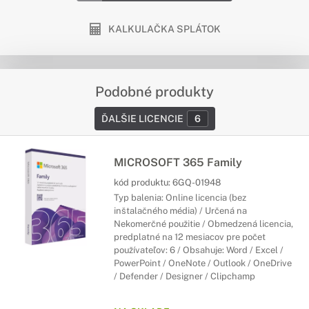
KALKULAČKA SPLÁTOK
Podobné produkty
ĎALŠIE LICENCIE
6
MICROSOFT 365 Family
kód produktu:
6GQ-01948
Typ balenia: Online licencia (bez
inštalačného média) / Určená na
Nekomerčné použitie / Obmedzená licencia,
predplatné na 12 mesiacov pre počet
používateľov: 6 / Obsahuje: Word / Excel /
PowerPoint / OneNote / Outlook / OneDrive
/ Defender / Designer / Clipchamp