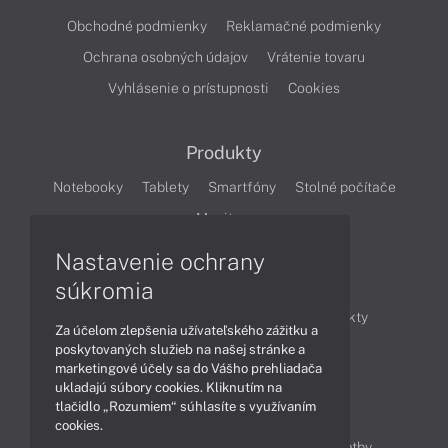
Obchodné podmienky
Reklamačné podmienky
Ochrana osobných údajov
Vrátenie tovaru
Vyhlásenie o prístupnosti
Cookies
Produkty
Notebooky
Tablety
Smartfóny
Stolné počítače
Monitory
Nastavenie ochrany
Články
súkromia
Obchodné informácie
Novinky
Produkty
Za účelom zlepšenia užívateľského zážitku a
Technológie
Videá
poskytovaných služieb na našej stránke a
marketingové účely sa do Vášho prehliadača
ukladajú súbory cookies. Kliknutím na
tlačidlo „Rozumiem“ súhlasíte s využívaním
Obsah
cookies.
Ako nakupovať
Možnosti doručenia a platby