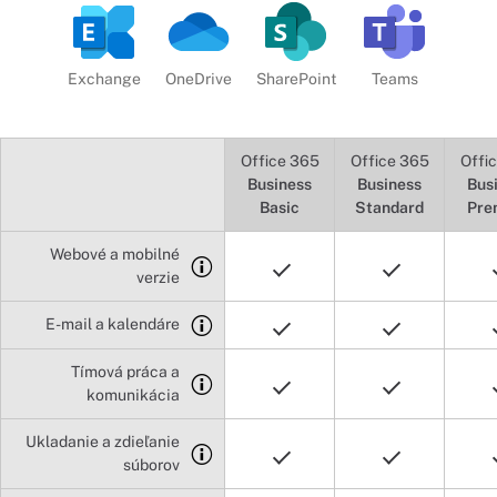
Exchange
OneDrive
SharePoint
Teams
Office 365
Office 365
Offi
Business
Business
Bus
Basic
Standard
Pre
Webové a mobilné
verzie
E-mail a kalendáre
Tímová práca a
komunikácia
Ukladanie a zdieľanie
súborov