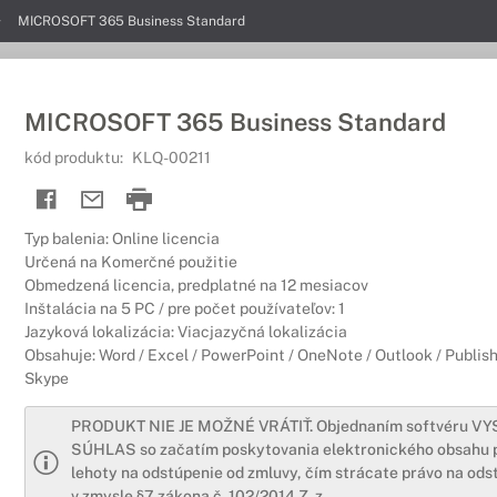
MICROSOFT 365 Business Standard
MICROSOFT 365 Business Standard
kód produktu:
KLQ-00211
Typ balenia: Online licencia
Určená na Komerčné použitie
Obmedzená licencia, predplatné na 12 mesiacov
Inštalácia na 5 PC / pre počet používateľov: 1
Jazyková lokalizácia: Viacjazyčná lokalizácia
Obsahuje: Word / Excel / PowerPoint / OneNote / Outlook / Publish
Skype
PRODUKT NIE JE MOŽNÉ VRÁTIŤ. Objednaním softvéru V
SÚHLAS so začatím poskytovania elektronického obsahu 
lehoty na odstúpenie od zmluvy, čím strácate právo na ods
v zmysle §7 zákona č. 102/2014 Z. z.