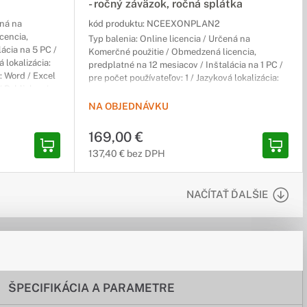
- ročný záväzok, ročná splátka
ená na
kód produktu:
NCEEXONPLAN2
cencia,
Typ balenia: Online licencia / Určená na
ácia na 5 PC /
Komerčné použitie / Obmedzená licencia,
á lokalizácia:
predplatné na 12 mesiacov / Inštalácia na 1 PC /
: Word / Excel
pre počet používateľov: 1 / Jazyková lokalizácia:
 Publisher /
Viacjazyčná lokalizácia
NA OBJEDNÁVKU
169,00 €
137,40 € bez DPH
NAČÍTAŤ ĎALŠIE
ŠPECIFIKÁCIA A PARAMETRE