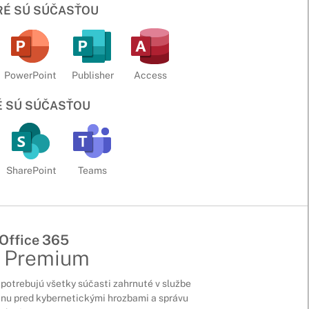
ORÉ SÚ SÚČASŤOU
PowerPoint
Publisher
Access
É SÚ SÚČASŤOU
SharePoint
Teams
 Office 365
s Premium
potrebujú všetky súčasti zahrnuté v službe
anu pred kybernetickými hrozbami a správu