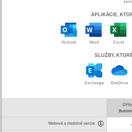
zari
APLIKÁCIE, KT
Outlook
Word
Excel
SLUŽBY, KTOR
Exchange
OneDrive
Offi
Busine
Webové a mobilné verzie