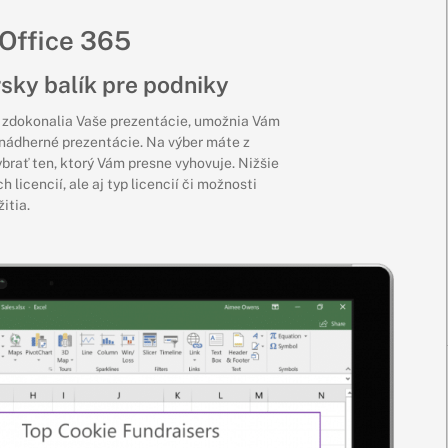
 Office 365
sky balík pre podniky
e zdokonalia Vaše prezentácie, umožnia Vám
 nádherné prezentácie. Na výber máte z
ybrať ten, ktorý Vám presne vyhovuje. Nižšie
licencií, ale aj typ licencií či možnosti
itia.