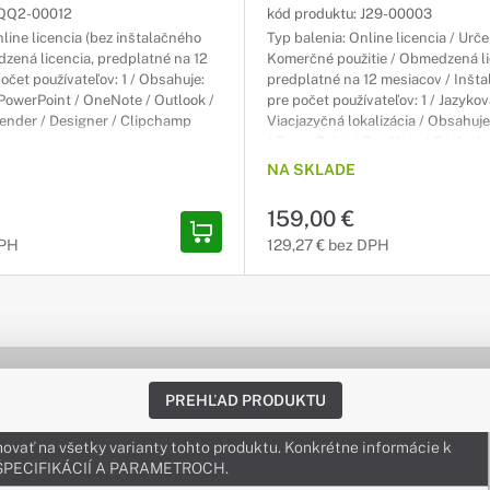
QQ2-00012
kód produktu:
J29-00003
nline licencia (bez inštalačného
Typ balenia: Online licencia / Urč
zená licencia, predplatné na 12
Komerčné použitie / Obmedzená li
očet používateľov: 1 / Obsahuje:
predplatné na 12 mesiacov / Inštal
 PowerPoint / OneNote / Outlook /
pre počet používateľov: 1 / Jazykov
ender / Designer / Clipchamp
Viacjazyčná lokalizácia / Obsahuje
/ PowerPoint / OneNote / Outlook /
OneDrive
NA SKLADE
159,00 €
DPH
129,27 € bez DPH
PREHĽAD PRODUKTU
ovať na všetky varianty tohto produktu. Konkrétne informácie k
v ŠPECIFIKÁCIÍ A PARAMETROCH.