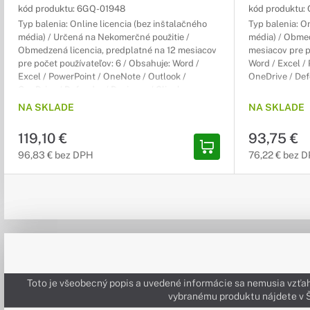
kód produktu:
6GQ-01948
kód produktu:
Typ balenia: Online licencia (bez inštalačného
Typ balenia: O
média) / Určená na Nekomerčné použitie /
média) / Obmed
Obmedzená licencia, predplatné na 12 mesiacov
mesiacov pre p
pre počet používateľov: 6 / Obsahuje: Word /
Word / Excel /
Excel / PowerPoint / OneNote / Outlook /
OneDrive / Def
OneDrive / Defender / Designer / Clipchamp
NA SKLADE
NA SKLADE
119,10 €
93,75 €
96,83 € bez DPH
76,22 € bez 
Toto je všeobecný popis a uvedené informácie sa nemusia vzťah
vybranému produktu nájdete 