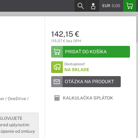
EUR
0,00
142,15 €
115,57 € bez DPH
PRIDAŤ DO KOŠÍKA
Dostupnosť:
NA SKLADE
OTÁZKA NA PRODUKT
KALKULAČKA SPLÁTOK
er / OneDrive /
YSLOVUJETE
pred uplynutím
túpenie od zmluvy