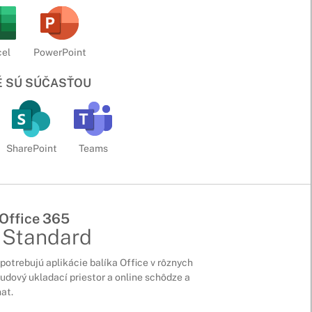
el
PowerPoint
É SÚ SÚČASŤOU
SharePoint
Teams
 Office 365
 Standard
potrebujú aplikácie balíka Office v rôznych
oudový ukladací priestor a online schôdze a
at.