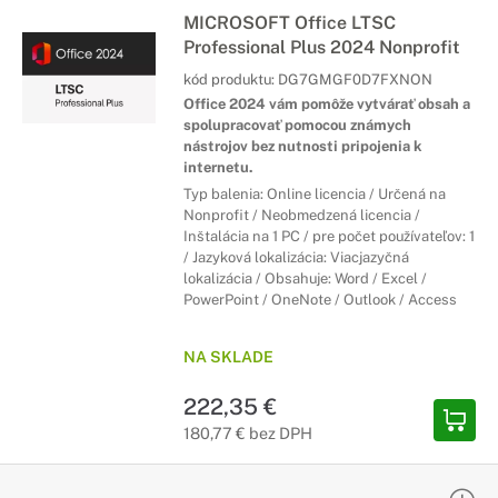
MICROSOFT Office LTSC
Professional Plus 2024 Nonprofit
kód produktu:
DG7GMGF0D7FXNON
Office 2024 vám pomôže vytvárať obsah a
spolupracovať pomocou známych
nástrojov bez nutnosti pripojenia k
internetu.
Typ balenia: Online licencia / Určená na
Nonprofit / Neobmedzená licencia /
Inštalácia na 1 PC / pre počet používateľov: 1
/ Jazyková lokalizácia: Viacjazyčná
lokalizácia / Obsahuje: Word / Excel /
PowerPoint / OneNote / Outlook / Access
NA SKLADE
222,35 €
180,77 € bez DPH