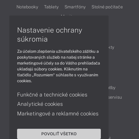
Notebooky
Tablety
Smartfóny
Stolné počítače
Monitory
Nastavenie ochrany
Články
súkromia
Obchodné informácie
Novinky
Produkty
Za účelom zlepšenia užívateľského zážitku a
Technológie
Videá
poskytovaných služieb na našej stránke a
marketingové účely sa do Vášho prehliadača
ukladajú súbory cookies. Kliknutím na
tlačidlo „Rozumiem“ súhlasíte s využívaním
Obsah
cookies.
Ako nakupovať
Možnosti doručenia a platby
Funkčné a technické cookies
Podpora a servis
Servisné služby
Cenník servisu
Analytické cookies
Marketingové a reklamné cookies
Kontakty
043 4224 771
Obchodné oddelenie
POVOLIŤ VŠETKO
Servisné oddelenie
Reklamácia tovaru