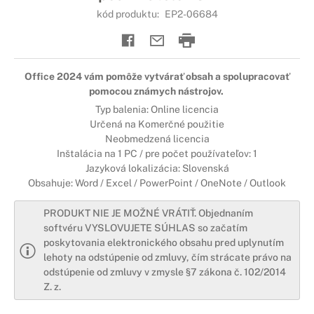
kód produktu:
EP2-06684
Office 2024 vám pomôže vytvárať obsah a spolupracovať
pomocou známych nástrojov.
Typ balenia: Online licencia
Určená na Komerčné použitie
Neobmedzená licencia
Inštalácia na 1 PC / pre počet používateľov: 1
Jazyková lokalizácia: Slovenská
Obsahuje: Word / Excel / PowerPoint / OneNote / Outlook
PRODUKT NIE JE MOŽNÉ VRÁTIŤ. Objednaním
softvéru VYSLOVUJETE SÚHLAS so začatím
poskytovania elektronického obsahu pred uplynutím
lehoty na odstúpenie od zmluvy, čím strácate právo na
odstúpenie od zmluvy v zmysle §7 zákona č. 102/2014
Z. z.