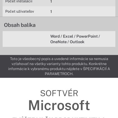
Počet inštalácií
1
Počet užívateľov
1
Obsah balíka
Word / Excel / PowerPoint /
OneNote / Outlook
Toto je všeobecný popis a uvedené informácie sa nemusia
vzťahovať na všetky varianty tohto produktu. Konkrétne
informácie k vybranému produktu nájdete v ŠPECIFIKÁCIÍ A
PARAMETROCH.
SOFTVÉR
Microsoft