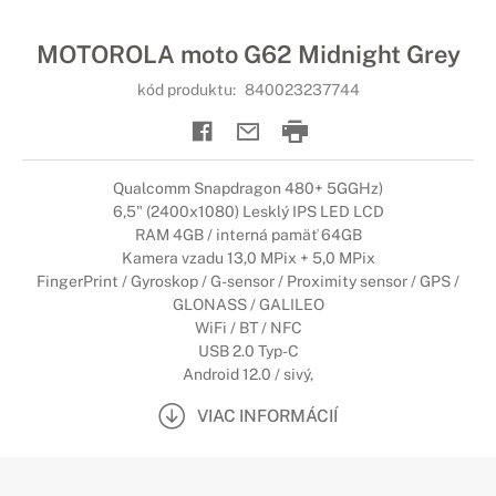
MOTOROLA moto G62 Midnight Grey
kód produktu:
840023237744
Qualcomm Snapdragon 480+ 5GGHz)
6,5" (2400x1080) Lesklý IPS LED LCD
RAM 4GB / interná pamäť 64GB
Kamera vzadu 13,0 MPix + 5,0 MPix
FingerPrint / Gyroskop / G-sensor / Proximity sensor / GPS /
GLONASS / GALILEO
WiFi / BT / NFC
USB 2.0 Typ-C
Android 12.0 / sivý,
VIAC INFORMÁCIÍ