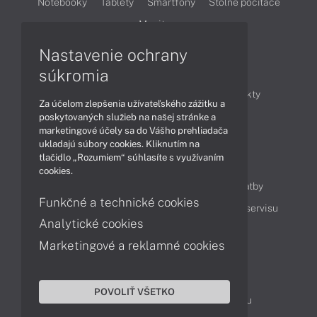
Notebooky
Tablety
Smartfóny
Stolné počítače
Monitory
Nastavenie ochrany
Články
súkromia
Obchodné informácie
Novinky
Produkty
Za účelom zlepšenia užívateľského zážitku a
Technológie
Videá
poskytovaných služieb na našej stránke a
marketingové účely sa do Vášho prehliadača
ukladajú súbory cookies. Kliknutím na
tlačidlo „Rozumiem“ súhlasíte s využívaním
Obsah
cookies.
Ako nakupovať
Možnosti doručenia a platby
Funkčné a technické cookies
Podpora a servis
Servisné služby
Cenník servisu
Analytické cookies
Marketingové a reklamné cookies
Kontakty
043 4224 771
Obchodné oddelenie
POVOLIŤ VŠETKO
Servisné oddelenie
Reklamácia tovaru