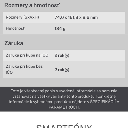
Rozmery a hmotnosť
Rozmery (ŠxVxH)
74,0 x 161,8 x 8,6 mm
Hmotnosť
184 g
Záruka
Záruka pri kúpe na IČO
2 rok(y)
Záruka pri kúpe bez
2 rok(y)
IČO
Toto je všeobecný popis a uvedené informácie sa nemusia
vzťahovať na všetky varianty tohto produktu. Konkrétne
informácie k vybranému produktu nájdete v ŠPECIFIKÁCIÍ A
PARAMETROCH.