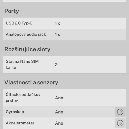
Porty
USB 2.0 Typ-C
1 x
Analógový audio jack
1 x
Rozširujúce sloty
Slot na Nano SIM
2
kartu
Vlastnosti a senzory
Čítačka odtlačkov
Áno
prstov
Gyroskop
Áno
Akcelerometer
Áno