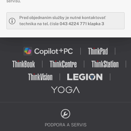
servisu.
Pred objednaním služby je nutné kontaktovať
technika na tel. čísle
043 4224 771 klapka 3
PODPORA A SERVIS