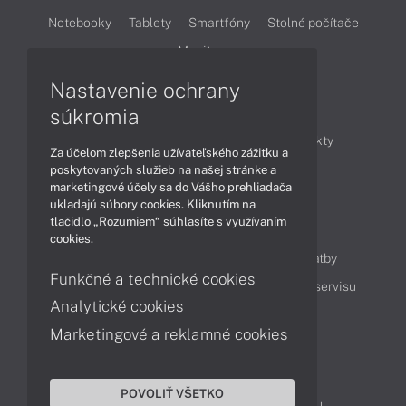
Notebooky
Tablety
Smartfóny
Stolné počítače
Monitory
Nastavenie ochrany
Články
súkromia
Obchodné informácie
Novinky
Produkty
Za účelom zlepšenia užívateľského zážitku a
Technológie
Videá
poskytovaných služieb na našej stránke a
marketingové účely sa do Vášho prehliadača
ukladajú súbory cookies. Kliknutím na
tlačidlo „Rozumiem“ súhlasíte s využívaním
Obsah
cookies.
Ako nakupovať
Možnosti doručenia a platby
Funkčné a technické cookies
Podpora a servis
Servisné služby
Cenník servisu
Analytické cookies
Marketingové a reklamné cookies
Kontakty
043 4224 771
Obchodné oddelenie
POVOLIŤ VŠETKO
Servisné oddelenie
Reklamácia tovaru