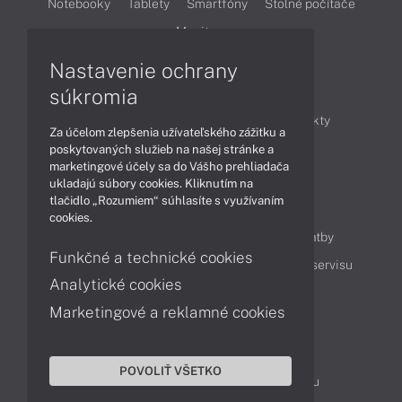
Notebooky
Tablety
Smartfóny
Stolné počítače
Monitory
Nastavenie ochrany
Články
súkromia
Obchodné informácie
Novinky
Produkty
Za účelom zlepšenia užívateľského zážitku a
Technológie
Videá
poskytovaných služieb na našej stránke a
marketingové účely sa do Vášho prehliadača
ukladajú súbory cookies. Kliknutím na
tlačidlo „Rozumiem“ súhlasíte s využívaním
Obsah
cookies.
Ako nakupovať
Možnosti doručenia a platby
Funkčné a technické cookies
Podpora a servis
Servisné služby
Cenník servisu
Analytické cookies
Marketingové a reklamné cookies
Kontakty
043 4224 771
Obchodné oddelenie
POVOLIŤ VŠETKO
Servisné oddelenie
Reklamácia tovaru