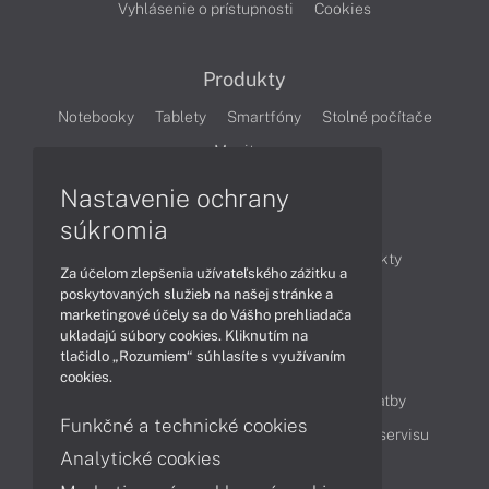
Vyhlásenie o prístupnosti
Cookies
Produkty
Notebooky
Tablety
Smartfóny
Stolné počítače
Monitory
Nastavenie ochrany
Články
súkromia
Obchodné informácie
Novinky
Produkty
Za účelom zlepšenia užívateľského zážitku a
Technológie
Videá
poskytovaných služieb na našej stránke a
marketingové účely sa do Vášho prehliadača
ukladajú súbory cookies. Kliknutím na
tlačidlo „Rozumiem“ súhlasíte s využívaním
Obsah
cookies.
Ako nakupovať
Možnosti doručenia a platby
Funkčné a technické cookies
Podpora a servis
Servisné služby
Cenník servisu
Analytické cookies