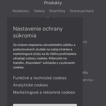
Produkty
Notebooky
Tablety
Smartfóny
Stolné počítače
Monitory
Nastavenie ochrany
Články
súkromia
Obchodné informácie
Novinky
Produkty
Za účelom zlepšenia užívateľského zážitku a
Technológie
Videá
poskytovaných služieb na našej stránke a
marketingové účely sa do Vášho prehliadača
ukladajú súbory cookies. Kliknutím na
tlačidlo „Rozumiem“ súhlasíte s využívaním
Obsah
cookies.
Ako nakupovať
Možnosti doručenia a platby
Funkčné a technické cookies
Podpora a servis
Servisné služby
Cenník servisu
Analytické cookies
Marketingové a reklamné cookies
Kontakty
043 4224 771
Obchodné oddelenie