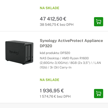
NA SKLADE
47 412,50 €
38 546,75 € bez DPH
Synology ActiveProtect Appliance
DP320
kód produktu:
DP320
NAS Desktop / AMD Ryzen R1600
(2,60GHz-3,10GHz) / 8GB (2x 3,5") / / LAN
(1Gb) / 3r (3r) Carry-In
NA SKLADE
1 936,95 €
1 574,76 € bez DPH