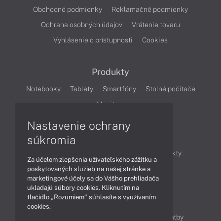
Obchodné podmienky
Reklamačné podmienky
Ochrana osobných údajov
Vrátenie tovaru
Vyhlásenie o prístupnosti
Cookies
Produkty
Notebooky
Tablety
Smartfóny
Stolné počítače
Monitory
Nastavenie ochrany
Články
súkromia
Obchodné informácie
Novinky
Produkty
Za účelom zlepšenia užívateľského zážitku a
Technológie
Videá
poskytovaných služieb na našej stránke a
marketingové účely sa do Vášho prehliadača
ukladajú súbory cookies. Kliknutím na
tlačidlo „Rozumiem“ súhlasíte s využívaním
Obsah
cookies.
Ako nakupovať
Možnosti doručenia a platby