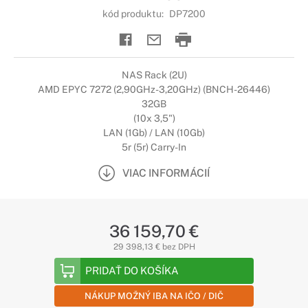
kód produktu:
DP7200
NAS Rack (2U)
AMD EPYC 7272 (2,90GHz-3,20GHz) (BNCH-26446)
32GB
(10x 3,5")
LAN (1Gb) / LAN (10Gb)
5r (5r) Carry-In
VIAC INFORMÁCIÍ
36 159,70 €
29 398,13 € bez DPH
PRIDAŤ DO KOŠÍKA
NÁKUP MOŽNÝ IBA NA IČO / DIČ