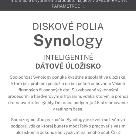
informácie k vybranému produktu nájdete v ŠPECIFIKÁCIÍ A
PARAMETROCH.
DISKOVÉ POLIA
Syno
logy
INTELIGENTNÉ
DÁTOVÉ ÚLOŽISKO
Spoločnosť Synology ponúka kvalitné a spoľahlivé úložiská,
ktoré bez problém poslúžia na bezpečné uchovanie Vašich
firemných či osobných dát. Sú vybavené výkonnými
procesormi a hardvérovým šifrovaním, vďaka ktorým je prenos
dát neuveriteľne rýchly. Dokonca podporujú 4K streamovanie
v reálnom čase.
Samozrejmosťou pri značke Synology je skvelá softvérová
podpora, vďaka ktorej budete môcť ľahko pracovať s Vašim
úložiskom a dokonca ho využívať na mnoho účel. Či už