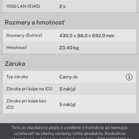
10Gb LAN (RJ45)
2 x
Rozmery a hmotnosť
Rozmery (ŠxHxV)
430,5 x 88,0 x 692,0 mm
Hmotnosť
23,40 kg
Záruka
Typ záruky
Carry-In
Záruka pri kúpe na IČO
5 rok(y)
Záruka pri kúpe bez
5 rok(y)
IČO
Toto je všeobecný popis a uvedené informácie sa nemusia
vzťahovať na všetky varianty tohto produktu. Konkrétne