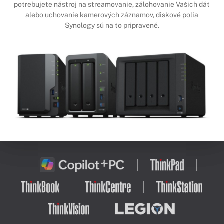
potrebujete nástroj na streamovanie, zálohovanie Vašich dát
alebo uchovanie kamerových záznamov, diskové polia
Synology sú na to pripravené.