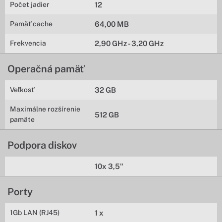
Počet jadier
12
Pamäť cache
64,00 MB
Frekvencia
2,90 GHz - 3,20 GHz
Operačná pamäť
Veľkosť
32 GB
Maximálne rozšírenie
512 GB
pamäte
Podpora diskov
10x 3,5"
Porty
1Gb LAN (RJ45)
1 x