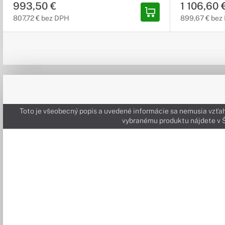
993,50 €
1 106,60 
807,72 € bez DPH
899,67 € bez
Toto je všeobecný popis a uvedené informácie sa nemusia vzťah
vybranému produktu nájdete 