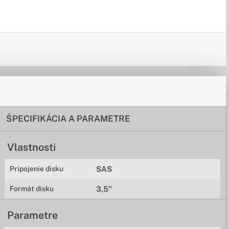
ŠPECIFIKÁCIA A PARAMETRE
Vlastnosti
Pripojenie disku
SAS
Formát disku
3,5"
Parametre