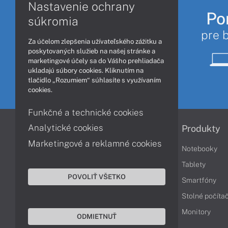
Nastavenie ochrany
Po
súkromia
pre 
Za účelom zlepšenia užívateľského zážitku a
poskytovaných služieb na našej stránke a
marketingové účely sa do Vášho prehliadača
ukladajú súbory cookies. Kliknutím na
tlačidlo „Rozumiem“ súhlasíte s využívaním
cookies.
Funkčné a technické cookies
Analytické cookies
Informácie
Produkty
Marketingové a reklamné cookies
Obchodné podmienky
Notebooky
Reklamačné podmienky
Tablety
POVOLIŤ VŠETKO
Ochrana osobných údajov
Smartfóny
Vrátenie tovaru
Stolné počíta
Vyhlásenie o prístupnosti
Monitory
ODMIETNUŤ
Cookies