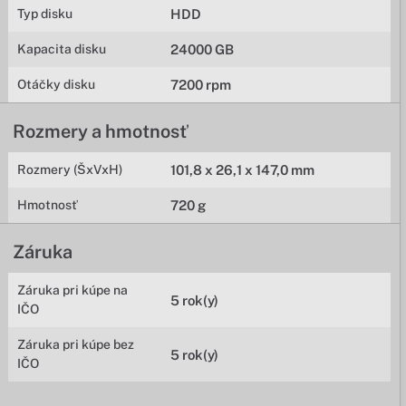
Typ disku
HDD
Kapacita disku
24000 GB
Otáčky disku
7200 rpm
Rozmery a hmotnosť
Rozmery (ŠxVxH)
101,8 x 26,1 x 147,0 mm
Hmotnosť
720 g
Záruka
Záruka pri kúpe na
5 rok(y)
IČO
Záruka pri kúpe bez
5 rok(y)
IČO