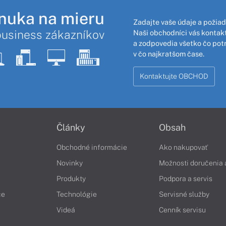
nuka na mieru
Zadajte vaše údaje a požiad
business zákazníkov
Naši obchodníci vás kontakt
a zodpovedia všetko čo pot
v čo najkratšom čase.
Kontaktujte OBCHOD
Články
Obsah
Obchodné informácie
Ako nakupovať
Novinky
Možnosti doručenia 
Produkty
Podpora a servis
če
Technológie
Servisné služby
Videá
Cenník servisu