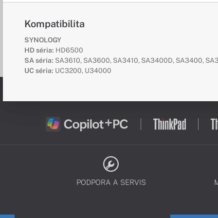
Kompatibilita
SYNOLOGY
HD séria:
HD6500
SA séria:
SA3610, SA3600, SA3410, SA3400D, SA3400, SA
UC séria:
UC3200, U34000
PODPORA A SERVIS