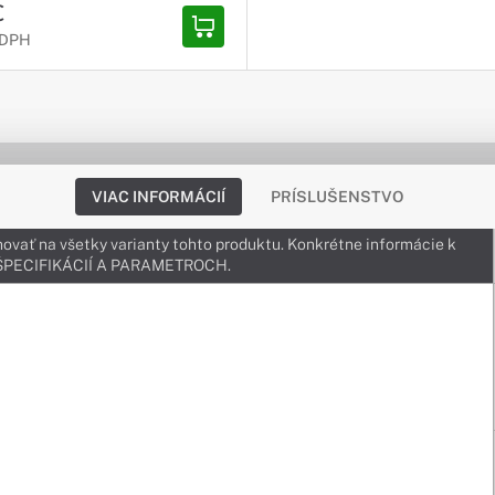
€
 DPH
VIAC INFORMÁCIÍ
PRÍSLUŠENSTVO
ovať na všetky varianty tohto produktu. Konkrétne informácie k
v ŠPECIFIKÁCIÍ A PARAMETROCH.