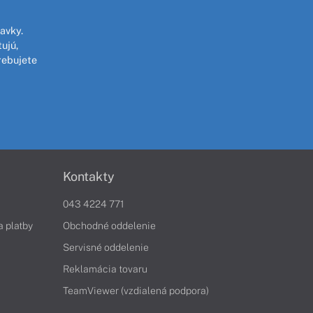
avky.
ujú,
rebujete
Kontakty
043 4224 771
a platby
Obchodné oddelenie
Servisné oddelenie
Reklamácia tovaru
TeamViewer (vzdialená podpora)