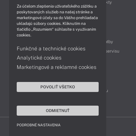
Obchodné informácie
Novinky
Produkty
Za účelom zlepšenia užívateľského zážitku a
Technológie
Videá
poskytovaných služieb na našej stránke a
marketingové účely sa do Vášho prehliadača
ukladajú súbory cookies. Kliknutím na
tlačidlo „Rozumiem“ súhlasíte s využívaním
Obsah
cookies.
Ako nakupovať
Možnosti doručenia a platby
Funkčné a technické cookies
Podpora a servis
Servisné služby
Cenník servisu
Analytické cookies
Marketingové a reklamné cookies
Kontakty
043 4224 771
Obchodné oddelenie
POVOLIŤ VŠETKO
Servisné oddelenie
Reklamácia tovaru
TeamViewer (vzdialená podpora)
ODMIETNUŤ
PODROBNÉ NASTAVENIA