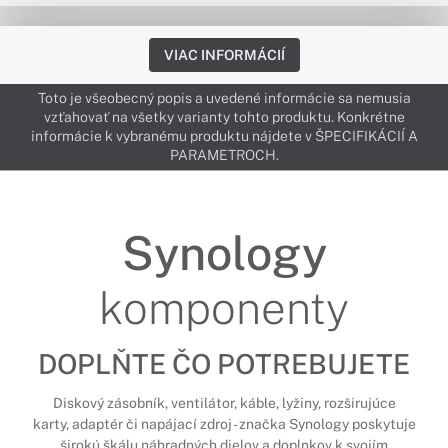
VIAC INFORMÁCIÍ
Toto je všeobecný popis a uvedené informácie sa nemusia
vzťahovať na všetky varianty tohto produktu. Konkrétne
informácie k vybranému produktu nájdete v ŠPECIFIKÁCIÍ A
PARAMETROCH.
Synology
komponenty
DOPLŇTE ČO POTREBUJETE
Diskový zásobník, ventilátor, káble, lyžiny, rozširujúce
karty, adaptér či napájací zdroj - značka Synology poskytuje
širokú škálu náhradných dielov a doplnkov k svojím