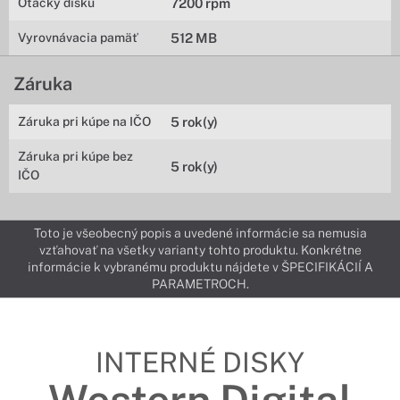
Otáčky disku
7200 rpm
Vyrovnávacia pamäť
512 MB
Záruka
Záruka pri kúpe na IČO
5 rok(y)
Záruka pri kúpe bez
5 rok(y)
IČO
Toto je všeobecný popis a uvedené informácie sa nemusia
vzťahovať na všetky varianty tohto produktu. Konkrétne
informácie k vybranému produktu nájdete v ŠPECIFIKÁCIÍ A
PARAMETROCH.
INTERNÉ DISKY