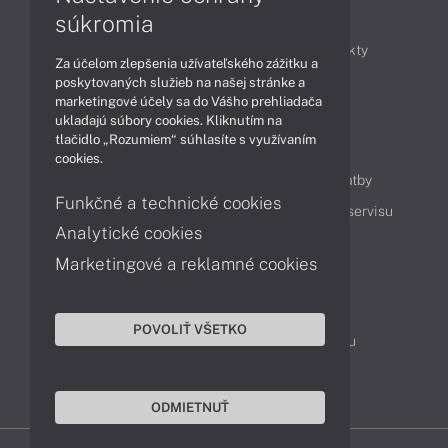
Články
súkromia
Obchodné informácie
Novinky
Produkty
Za účelom zlepšenia užívateľského zážitku a
Technológie
Videá
poskytovaných služieb na našej stránke a
marketingové účely sa do Vášho prehliadača
ukladajú súbory cookies. Kliknutím na
tlačidlo „Rozumiem“ súhlasíte s využívaním
Obsah
cookies.
Ako nakupovať
Možnosti doručenia a platby
Funkčné a technické cookies
Podpora a servis
Servisné služby
Cenník servisu
Analytické cookies
Marketingové a reklamné cookies
Kontakty
043 4224 771
Obchodné oddelenie
POVOLIŤ VŠETKO
Servisné oddelenie
Reklamácia tovaru
TeamViewer (vzdialená podpora)
ODMIETNUŤ