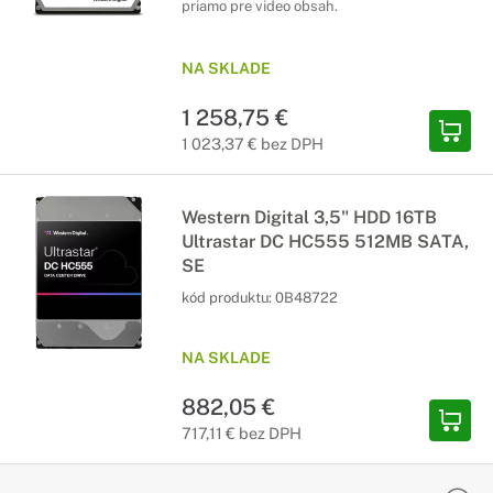
priamo pre video obsah.
NA SKLADE
1 258,75 €
1 023,37 € bez DPH
Western Digital 3,5" HDD 16TB
Ultrastar DC HC555 512MB SATA,
SE
kód produktu:
0B48722
NA SKLADE
882,05 €
717,11 € bez DPH