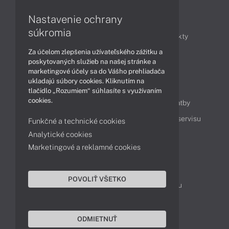
Nastavenie ochrany
Články
súkromia
Obchodné informácie
Novinky
Produkty
Za účelom zlepšenia užívateľského zážitku a
Technológie
Videá
poskytovaných služieb na našej stránke a
marketingové účely sa do Vášho prehliadača
ukladajú súbory cookies. Kliknutím na
Obsah
tlačidlo „Rozumiem“ súhlasíte s využívaním
cookies.
Ako nakupovať
Možnosti doručenia a platby
Podpora a servis
Servisné služby
Cenník servisu
Funkčné a technické cookies
Analytické cookies
Marketingové a reklamné cookies
Kontakty
043 4224 771
Obchodné oddelenie
POVOLIŤ VŠETKO
Servisné oddelenie
Reklamácia tovaru
TeamViewer (vzdialená podpora)
ODMIETNUŤ