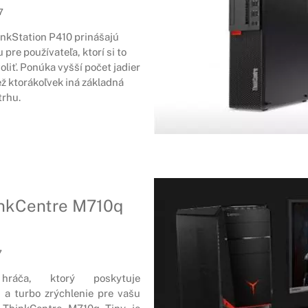
7
nkStation P410 prinášajú
pre používateľa, ktorí si to
liť. Ponúka vyšší počet jadier
ž ktorákoľvek iná základná
trhu.
nkCentre M710q
7
hráča, ktorý poskytuje
 a turbo zrýchlenie pre vašu