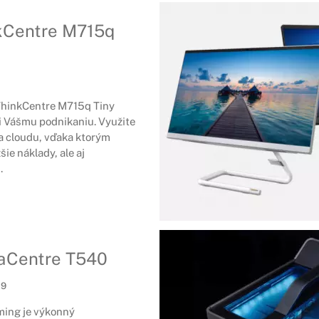
kCentre M715q
ThinkCentre M715q Tiny
i Vášmu podnikaniu. Využite
 a cloudu, vďaka ktorým
šie náklady, ale aj
.
aCentre T540
19
ing je výkonný