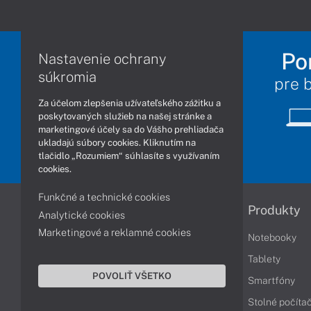
Po
Nastavenie ochrany
súkromia
pre 
Za účelom zlepšenia užívateľského zážitku a
poskytovaných služieb na našej stránke a
marketingové účely sa do Vášho prehliadača
ukladajú súbory cookies. Kliknutím na
tlačidlo „Rozumiem“ súhlasíte s využívaním
cookies.
Funkčné a technické cookies
Informácie
Produkty
Analytické cookies
Marketingové a reklamné cookies
Obchodné podmienky
Notebooky
Reklamačné podmienky
Tablety
POVOLIŤ VŠETKO
Ochrana osobných údajov
Smartfóny
Vrátenie tovaru
Stolné počíta