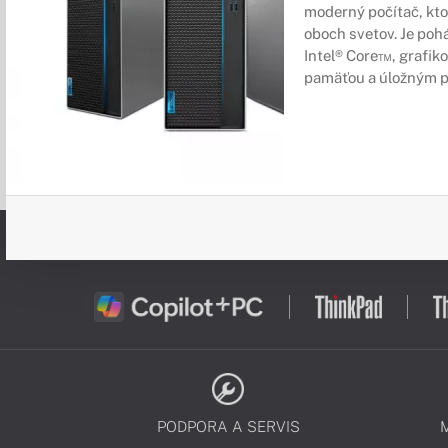
moderný počítač, kto
oboch svetov. Je po
Intel® Core™, grafik
pamäťou a úložným p
PODPORA A SERVIS