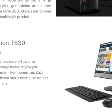
o ThinkCentre M710q Tiny je
ejšou generáciou procesorov
ým PCIe SSD, ktoré z neho robia
ôsobivejší produkt.
ion T530
8
v prevedení Tower je
ponuje nielen štýlovým
onnými komponentmi. Zaži
 hraní hier a nechaj sa uniesť
jnom.