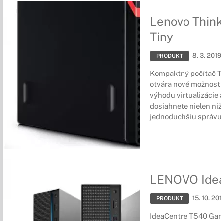
Lenovo Thin
Tiny
8. 3. 2019
PRODUKT
Kompaktný počítač 
otvára nové možnost
výhodu virtualizácie
dosiahnete nielen niž
jednoduchšiu správu
LENOVO Ide
15. 10. 20
PRODUKT
IdeaCentre T540 Gam