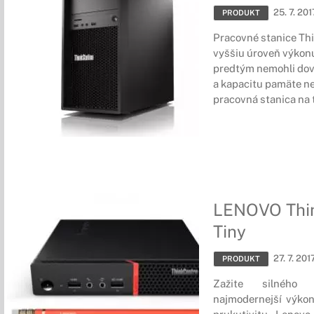
25. 7. 201
PRODUKT
Pracovné stanice Thi
vyššiu úroveň výkonu 
predtým nemohli dovo
a kapacitu pamäte ne
pracovná stanica na 
LENOVO Thi
Tiny
27. 7. 201
PRODUKT
Zažite silného 
najmodernejší výkon