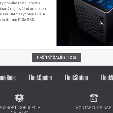
rý ponúka to najlepšie z
háňaný najnovšími procesormi
ou NVIDIA® a rýchlou DDR4
riestorom PCIe SSD.
NAČÍTAŤ ĎALŠIE (1 Z 2)
MOŽNOSTI DORUČENIA
KONTAKTUJTE NÁS
A PLATBY