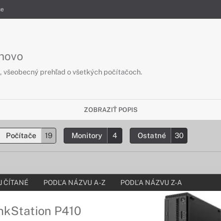
če
enovo
 všeobecný prehľad o všetkých počítačoch.
ZOBRAZIŤ POPIS
Počítače
19
Monitory
4
Ostatné
30
 ČÍTANÉ
PODĽA NÁZVU A-Z
PODĽA NÁZVU Z-A
kStation P410