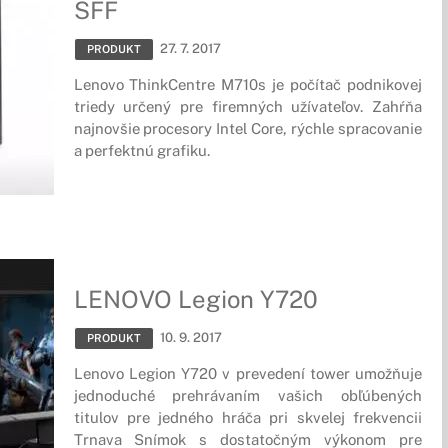
SFF
27. 7. 2017
PRODUKT
Lenovo ThinkCentre M710s je počítač podnikovej
triedy určený pre firemných užívateľov. Zahŕňa
najnovšie procesory Intel Core, rýchle spracovanie
a perfektnú grafiku.
LENOVO Legion Y720
10. 9. 2017
PRODUKT
Lenovo Legion Y720 v prevedení tower umožňuje
jednoduché prehrávaním vašich obľúbených
titulov pre jedného hráča pri skvelej frekvencii
Trnava Snímok s dostatočným výkonom pre