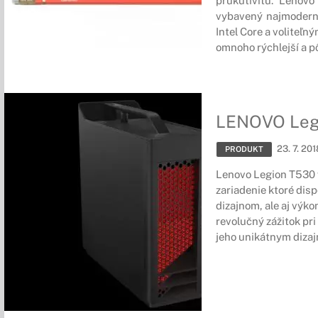
prukutivitu. Lenov
vybavený najmodern
Intel Core a voliteľn
omnoho rýchlejší a p
LENOVO Leg
23. 7. 201
PRODUKT
Lenovo Legion T530 
zariadenie ktoré dis
dizajnom, ale aj výk
revolučný zážitok pri
jeho unikátnym diza