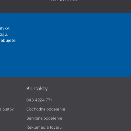
avky.
ujú,
rebujete
Kontakty
043 4224 771
a platby
Obchodné oddelenie
Servisné oddelenie
Reklamácia tovaru