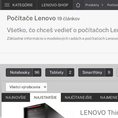
KATEGÓRIE
LENOVO-SHOP
Produkty
Počíta
Počítače Lenovo
19 článkov
Všetko, čo chceš vedieť o počítačoch L
Základné informácie o modelových radách a počítačoch Lenovo,
Notebooky
96
Tablety
2
Smartfóny
9
NAJNOVŠIE
NAJSTARŠIE
NAJČÍTANEJŠIE
NAJMENEJ
LENOVO Thin