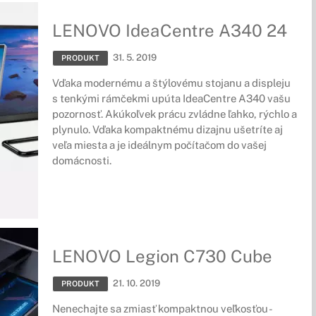
LENOVO IdeaCentre A340 24
31. 5. 2019
PRODUKT
Vďaka modernému a štýlovému stojanu a displeju
s tenkými rámčekmi upúta IdeaCentre A340 vašu
pozornosť. Akúkoľvek prácu zvládne ľahko, rýchlo a
plynulo. Vďaka kompaktnému dizajnu ušetríte aj
veľa miesta a je ideálnym počítačom do vašej
domácnosti.
LENOVO Legion C730 Cube
21. 10. 2019
PRODUKT
Nenechajte sa zmiasť kompaktnou veľkosťou -