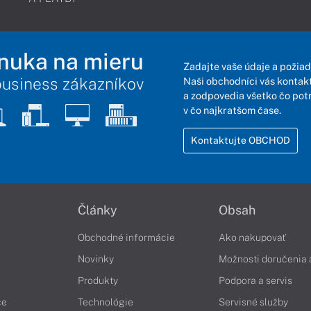
nuka na mieru
Zadajte vaše údaje a požiad
business zákazníkov
Naši obchodníci vás kontakt
a zodpovedia všetko čo pot
v čo najkratšom čase.
Kontaktujte OBCHOD
Články
Obsah
Obchodné informácie
Ako nakupovať
Novinky
Možnosti doručenia 
Produkty
Podpora a servis
če
Technológie
Servisné služby