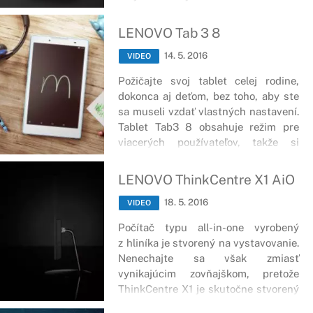
LENOVO Tab 3 8
14. 5. 2016
VIDEO
Požičajte svoj tablet celej rodine,
dokonca aj deťom, bez toho, aby ste
sa museli vzdať vlastných nastavení.
Tablet Tab3 8 obsahuje režim pre
viacerých používateľov, takže si
môžete svoje predvoľby jednoducho
ponechať.
LENOVO ThinkCentre X1 AiO
18. 5. 2016
VIDEO
Počítač typu all-in-one vyrobený
z hliníka je stvorený na vystavovanie.
Nenechajte sa však zmiasť
vynikajúcim zovňajškom, pretože
ThinkCentre X1 je skutočne stvorený
pre podniky.