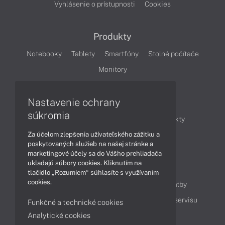
Vyhlásenie o prístupnosti
Cookies
Produkty
Notebooky
Tablety
Smartfóny
Stolné počítače
Monitory
Nastavenie ochrany
Články
súkromia
Obchodné informácie
Novinky
Produkty
Za účelom zlepšenia užívateľského zážitku a
Technológie
Videá
poskytovaných služieb na našej stránke a
marketingové účely sa do Vášho prehliadača
ukladajú súbory cookies. Kliknutím na
Obsah
tlačidlo „Rozumiem“ súhlasíte s využívaním
cookies.
Ako nakupovať
Možnosti doručenia a platby
Podpora a servis
Servisné služby
Cenník servisu
Funkčné a technické cookies
Analytické cookies