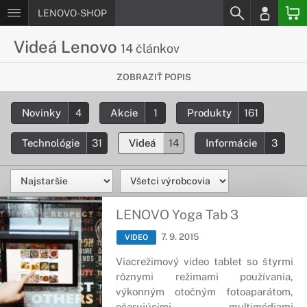
LENOVO-SHOP
Videá Lenovo
14 článkov
Preskúmaj produkty Lenovo do
ZOBRAZIŤ POPIS
detailu
Novinky
4
Akcie
1
Produkty
161
Produktové videá k výrobkom od spoločnosti Lenovo, ich
prehľad a predstavenie funkcií.
Technológie
31
Videá
14
Informácie
3
LENOVO Yoga Tab 3
7. 9. 2015
VIDEO
Viacrežimový video tablet so štyrmi
rôznymi režimami používania,
výkonným otočným fotoaparátom,
očarujúcimi multimédiami