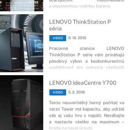
a impozantnou výdržou batérie.
LENOVO ThinkStation P
séria
9. 10. 2015
VIDEO
Pracovné stanice LENOVO
ThinkStation P série vám prinášajú
pôsobivý výkon a bezkonkurenčnú
spoľahlivosť pre splnenie všetkých
úloh, ktoré potrebujete.
LENOVO IdeaCentre Y700
5. 2. 2016
VIDEO
Tento neuveriteľný herný počítač vo
verzii Tower má kapacitu, aby udržal
vás aj vašu hru v napätí. Neváhajte
a nastavte všetko na maximum –
hrajte na novej úrovni.