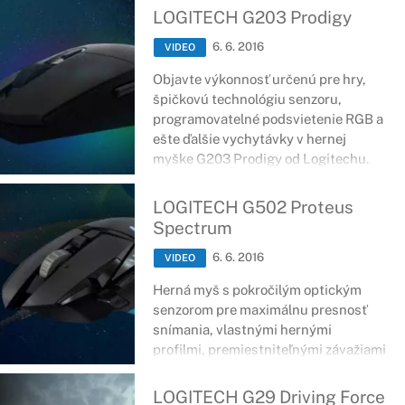
LOGITECH G203 Prodigy
6. 6. 2016
VIDEO
Objavte výkonnosť určenú pre hry,
špičkovú technológiu senzoru,
programovatelné podsvietenie RGB a
ešte ďalšie vychytávky v hernej
myške G203 Prodigy od Logitechu.
LOGITECH G502 Proteus
Spectrum
6. 6. 2016
VIDEO
Herná myš s pokročilým optickým
senzorom pre maximálnu presnosť
snímania, vlastnými hernými
profilmi, premiestniteľnými závažiami
a
prispôsobiteľným
podsvietením
RGB
.
LOGITECH G29 Driving Force