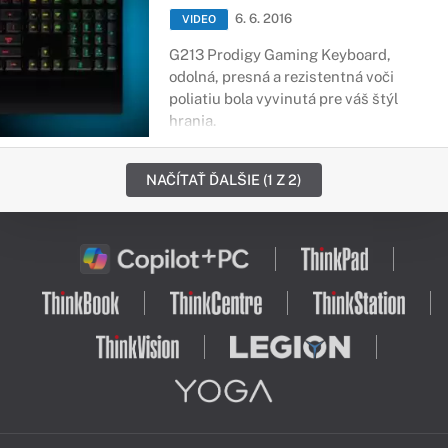
6. 6. 2016
VIDEO
G213
Prodigy Gaming Keyboard
,
odolná
, presná
a
rezistentná
voči
poliatiu
bola vyvinutá
pre váš
štýl
hrania
.
NAČÍTAŤ ĎALŠIE (1 Z 2)