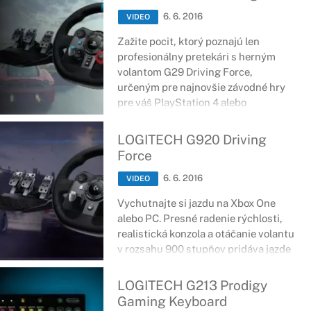
6. 6. 2016
VIDEO
Zažite pocit, ktorý poznajú len
profesionálny pretekári s herným
volantom G29 Driving Force,
určeným pre najnovšie závodné hry
pre váš PlayStation 4 alebo
PlayStation 3.
LOGITECH G920 Driving
Force
6. 6. 2016
VIDEO
Vychutnajte si jazdu na Xbox One
alebo PC
.
Presné radenie
rýchlosti,
realistická
konzola
a
otáčanie
volantu
v rozsahu
900
stupňov pridáva jazde
na
realistickosti
a
zažijete tak pocit,
ktorý poznajú len profesionálny
LOGITECH G213 Prodigy
pretekári.
Gaming Keyboard