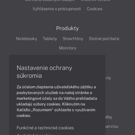
Vyhlásenie o prístupnosti
Cookies
Produkty
Notebooky
Tablety
Smartfóny
Stolné počítače
Monitory
Nastavenie ochrany
Články
súkromia
Obchodné informácie
Novinky
Produkty
Za účelom zlepšenia užívateľského zážitku a
Technológie
Videá
poskytovaných služieb na našej stránke a
marketingové účely sa do Vášho prehliadača
ukladajú súbory cookies. Kliknutím na
Obsah
tlačidlo „Rozumiem“ súhlasíte s využívaním
cookies.
Ako nakupovať
Možnosti doručenia a platby
Podpora a servis
Servisné služby
Cenník servisu
Funkčné a technické cookies