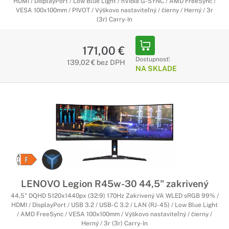
HDMI / DisplayPort / Low Blue Light / nVidia G-SYNC / AMD FreeSync /
VESA 100x100mm / PIVOT / Výškovo nastaviteľný / čierny / Herný / 3r
(3r) Carry-In
171,00 €
Dostupnosť:
139,02 € bez DPH
NA SKLADE
LENOVO Legion R45w-30 44,5" zakrivený
44,5" DQHD 5120x1440px (32:9) 170Hz Zakrivený VA WLED sRGB 99% /
HDMI / DisplayPort / USB 3.2 / USB-C 3.2 / LAN (RJ-45) / Low Blue Light
/ AMD FreeSync / VESA 100x100mm / Výškovo nastaviteľný / čierny /
Herný / 3r (3r) Carry-In