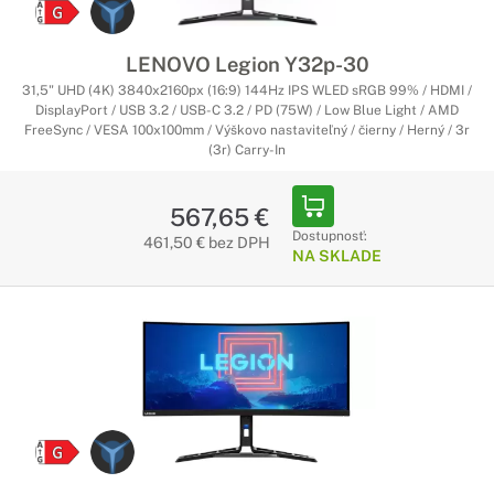
LENOVO Legion Y32p-30
31,5" UHD (4K) 3840x2160px (16:9) 144Hz IPS WLED sRGB 99% / HDMI /
DisplayPort / USB 3.2 / USB-C 3.2 / PD (75W) / Low Blue Light / AMD
FreeSync / VESA 100x100mm / Výškovo nastaviteľný / čierny / Herný / 3r
(3r) Carry-In
567,65 €
Dostupnosť:
461,50 € bez DPH
NA SKLADE