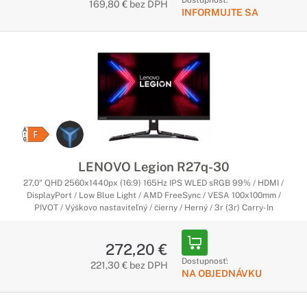
Dostupnosť:
169,80 € bez DPH
INFORMUJTE SA
LENOVO Legion R27q-30
27,0" QHD 2560x1440px (16:9) 165Hz IPS WLED sRGB 99% / HDMI /
DisplayPort / Low Blue Light / AMD FreeSync / VESA 100x100mm /
PIVOT / Výškovo nastaviteľný / čierny / Herný / 3r (3r) Carry-In
272,20 €
Dostupnosť:
221,30 € bez DPH
NA OBJEDNÁVKU