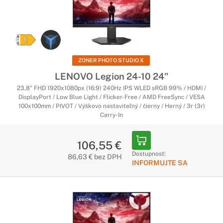
ZONER PHOTO STUDIO X
LENOVO Legion 24-10 24"
23,8" FHD 1920x1080px (16:9) 240Hz IPS WLED sRGB 99% / HDMI /
DisplayPort / Low Blue Light / Flicker-Free / AMD FreeSync / VESA
100x100mm / PIVOT / Výškovo nastaviteľný / čierny / Herný / 3r (3r)
Carry-In
106,55 €
Dostupnosť:
86,63 € bez DPH
INFORMUJTE SA