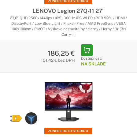
ZONER PHOTO STUDIO X
LENOVO Legion 27Q-11 27"
27,0" QHD 2560x1440px (16:9) 300Hz IPS WLED sRGB 99% / HDMI /
DisplayPort / Low Blue Light / Flicker-Free / AMD FreeSync / VESA
100x100mm / PIVOT / Výškovo nastaviteľný / čierny / Herný / 3r (3r)
Carry-In
186,25 €
Dostupnosť:
151,42 € bez DPH
NA SKLADE
ZONER PHOTO STUDIO X