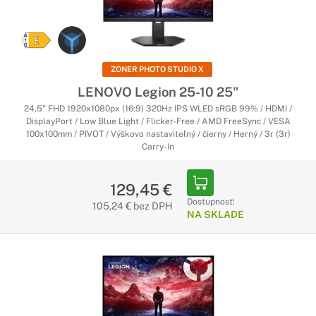
ZONER PHOTO STUDIO X
LENOVO Legion 25-10 25"
24,5" FHD 1920x1080px (16:9) 320Hz IPS WLED sRGB 99% / HDMI /
DisplayPort / Low Blue Light / Flicker-Free / AMD FreeSync / VESA
100x100mm / PIVOT / Výškovo nastaviteľný / čierny / Herný / 3r (3r)
Carry-In
129,45 €
Dostupnosť:
105,24 € bez DPH
NA SKLADE