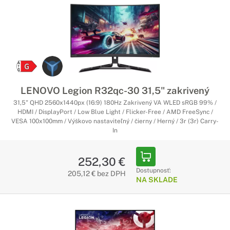
LENOVO Legion R32qc-30 31,5" zakrivený
31,5" QHD 2560x1440px (16:9) 180Hz Zakrivený VA WLED sRGB 99% /
HDMI / DisplayPort / Low Blue Light / Flicker-Free / AMD FreeSync /
VESA 100x100mm / Výškovo nastaviteľný / čierny / Herný / 3r (3r) Carry-
In
252,30 €
Dostupnosť:
205,12 € bez DPH
NA SKLADE