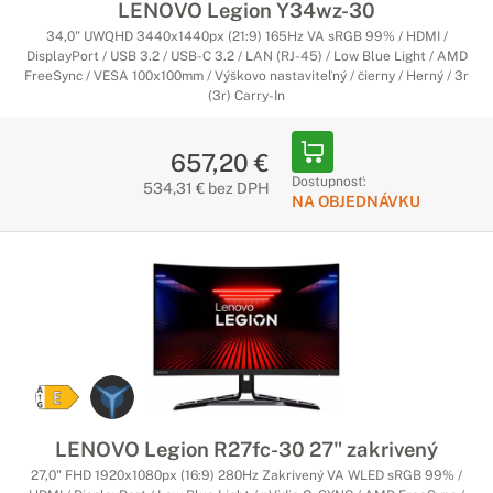
LENOVO Legion Y34wz-30
34,0" UWQHD 3440x1440px (21:9) 165Hz VA sRGB 99% / HDMI /
DisplayPort / USB 3.2 / USB-C 3.2 / LAN (RJ-45) / Low Blue Light / AMD
FreeSync / VESA 100x100mm / Výškovo nastaviteľný / čierny / Herný / 3r
(3r) Carry-In
657,20 €
Dostupnosť:
534,31 € bez DPH
NA OBJEDNÁVKU
LENOVO Legion R27fc-30 27" zakrivený
27,0" FHD 1920x1080px (16:9) 280Hz Zakrivený VA WLED sRGB 99% /