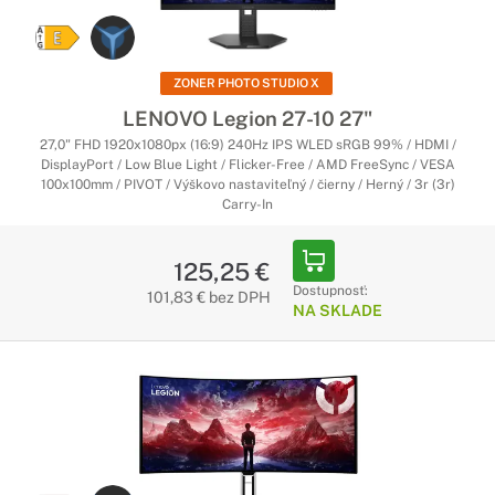
ZONER PHOTO STUDIO X
LENOVO Legion 27-10 27"
27,0" FHD 1920x1080px (16:9) 240Hz IPS WLED sRGB 99% / HDMI /
DisplayPort / Low Blue Light / Flicker-Free / AMD FreeSync / VESA
100x100mm / PIVOT / Výškovo nastaviteľný / čierny / Herný / 3r (3r)
Carry-In
125,25 €
Dostupnosť:
101,83 € bez DPH
NA SKLADE