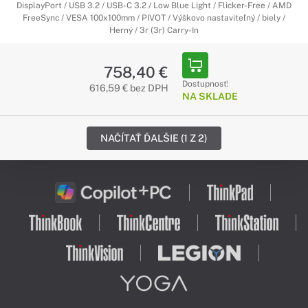
DisplayPort / USB 3.2 / USB-C 3.2 / Low Blue Light / Flicker-Free / AMD
FreeSync / VESA 100x100mm / PIVOT / Výškovo nastaviteľný / biely /
Herný / 3r (3r) Carry-In
758,40 €
Dostupnosť:
616,59 € bez DPH
NA SKLADE
NAČÍTAŤ ĎALŠIE (1 Z 2)