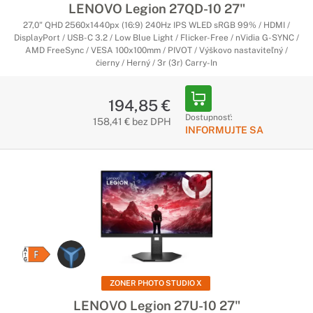
LENOVO Legion 27QD-10 27"
27,0" QHD 2560x1440px (16:9) 240Hz IPS WLED sRGB 99% / HDMI /
DisplayPort / USB-C 3.2 / Low Blue Light / Flicker-Free / nVidia G-SYNC /
AMD FreeSync / VESA 100x100mm / PIVOT / Výškovo nastaviteľný /
čierny / Herný / 3r (3r) Carry-In
194,85 €
Dostupnosť:
158,41 € bez DPH
INFORMUJTE SA
ZONER PHOTO STUDIO X
LENOVO Legion 27U-10 27"