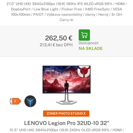
27,0" UHD (4K) 3840x2160px (16:9) 160Hz IPS WLED sRGB 99% / HDMI /
DisplayPort / Low Blue Light / Flicker-Free / AMD FreeSync / VESA
100x100mm / PIVOT / Výškovo nastaviteľný / čierny / Herný / 3r (3r)
Carry-In
262,50 €
Dostupnosť:
213,41 € bez DPH
NA SKLADE
ZONER PHOTO STUDIO X
LENOVO Legion Pro 32UD-10 32"
31,5" UHD (4K) 3840x2160px (16:9) 240Hz OLED sRGB 99% / HDMI /