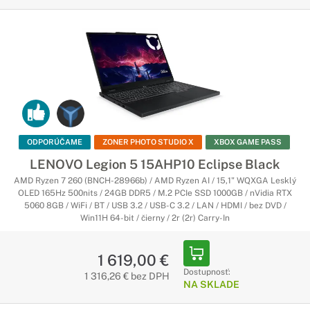
ODPORÚČAME
ZONER PHOTO STUDIO X
XBOX GAME PASS
LENOVO Legion 5 15AHP10 Eclipse Black
AMD Ryzen 7 260 (BNCH-28966b) / AMD Ryzen AI / 15,1" WQXGA Lesklý
OLED 165Hz 500nits / 24GB DDR5 / M.2 PCIe SSD 1000GB / nVidia RTX
5060 8GB / WiFi / BT / USB 3.2 / USB-C 3.2 / LAN / HDMI / bez DVD /
Win11H 64-bit / čierny / 2r (2r) Carry-In
1 619,00 €
Dostupnosť:
1 316,26 € bez DPH
NA SKLADE