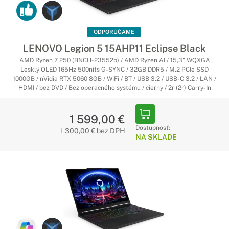
ODPORÚČAME
LENOVO Legion 5 15AHP11 Eclipse Black
AMD Ryzen 7 250 (BNCH-23552b) / AMD Ryzen AI / 15,3" WQXGA
Lesklý OLED 165Hz 500nits G-SYNC / 32GB DDR5 / M.2 PCIe SSD
1000GB / nVidia RTX 5060 8GB / WiFi / BT / USB 3.2 / USB-C 3.2 / LAN /
HDMI / bez DVD / Bez operačného systému / čierny / 2r (2r) Carry-In
1 599,00 €
Dostupnosť:
1 300,00 € bez DPH
NA SKLADE