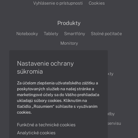
Vyhlásenie o prístupnosti
Cookies
Produkty
Notebooky
Tablety
Smartfóny
Stolné počítače
Monitory
Nastavenie ochrany
Články
súkromia
Obchodné informácie
Novinky
Produkty
Za účelom zlepšenia užívateľského zážitku a
Technológie
Videá
poskytovaných služieb na našej stránke a
marketingové účely sa do Vášho prehliadača
ukladajú súbory cookies. Kliknutím na
Obsah
tlačidlo „Rozumiem“ súhlasíte s využívaním
cookies.
Ako nakupovať
Možnosti doručenia a platby
Podpora a servis
Servisné služby
Cenník servisu
Funkčné a technické cookies
Analytické cookies