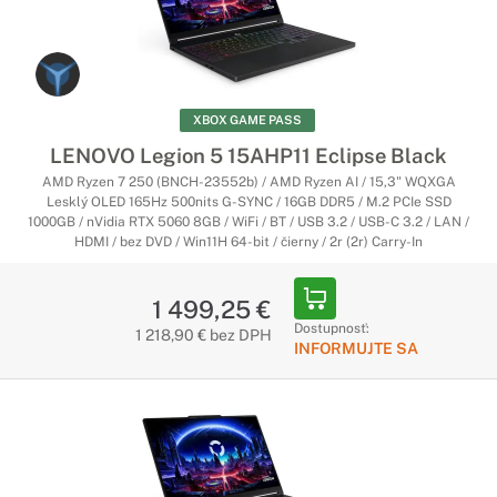
XBOX GAME PASS
LENOVO Legion 5 15AHP11 Eclipse Black
AMD Ryzen 7 250 (BNCH-23552b) / AMD Ryzen AI / 15,3" WQXGA
Lesklý OLED 165Hz 500nits G-SYNC / 16GB DDR5 / M.2 PCIe SSD
1000GB / nVidia RTX 5060 8GB / WiFi / BT / USB 3.2 / USB-C 3.2 / LAN /
HDMI / bez DVD / Win11H 64-bit / čierny / 2r (2r) Carry-In
1 499,25 €
Dostupnosť:
1 218,90 € bez DPH
INFORMUJTE SA