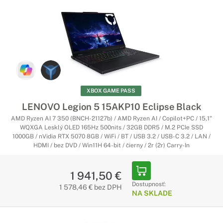
XBOX GAME PASS
LENOVO Legion 5 15AKP10 Eclipse Black
AMD Ryzen AI 7 350 (BNCH-21127b) / AMD Ryzen AI / Copilot+PC / 15,1"
WQXGA Lesklý OLED 165Hz 500nits / 32GB DDR5 / M.2 PCIe SSD
1000GB / nVidia RTX 5070 8GB / WiFi / BT / USB 3.2 / USB-C 3.2 / LAN /
HDMI / bez DVD / Win11H 64-bit / čierny / 2r (2r) Carry-In
1 941,50 €
Dostupnosť:
1 578,46 € bez DPH
NA SKLADE