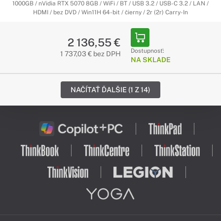
1000GB / nVidia RTX 5070 8GB / WiFi / BT / USB 3.2 / USB-C 3.2 / LAN /
HDMI / bez DVD / Win11H 64-bit / čierny / 2r (2r) Carry-In
2 136,55 €
Dostupnosť:
1 737,03 € bez DPH
NA SKLADE
NAČÍTAŤ ĎALŠIE (1 Z 14)