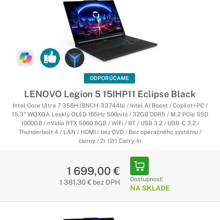
ODPORÚČAME
LENOVO Legion 5 15IHP11 Eclipse Black
Intel Core Ultra 7 356H (BNCH-33744b) / Intel AI Boost / Copilot+PC /
15,3" WQXGA Lesklý OLED 165Hz 500nits / 32GB DDR5 / M.2 PCIe SSD
1000GB / nVidia RTX 5060 8GB / WiFi / BT / USB 3.2 / USB-C 3.2 /
Thunderbolt 4 / LAN / HDMI / bez DVD / Bez operačného systému /
čierny / 2r (2r) Carry-In
1 699,00 €
Dostupnosť:
1 381,30 € bez DPH
NA SKLADE