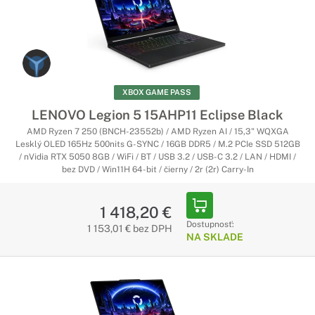
XBOX GAME PASS
LENOVO Legion 5 15AHP11 Eclipse Black
AMD Ryzen 7 250 (BNCH-23552b) / AMD Ryzen AI / 15,3" WQXGA
Lesklý OLED 165Hz 500nits G-SYNC / 16GB DDR5 / M.2 PCIe SSD 512GB
/ nVidia RTX 5050 8GB / WiFi / BT / USB 3.2 / USB-C 3.2 / LAN / HDMI /
bez DVD / Win11H 64-bit / čierny / 2r (2r) Carry-In
1 418,20 €
Dostupnosť:
1 153,01 € bez DPH
NA SKLADE