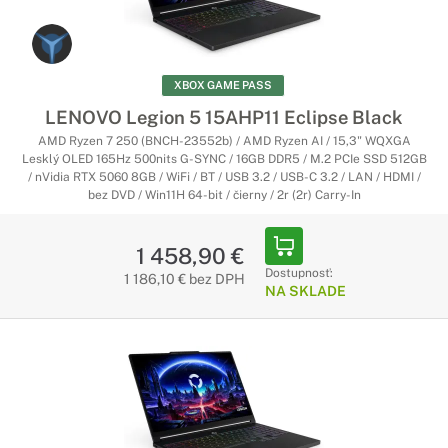
XBOX GAME PASS
LENOVO Legion 5 15AHP11 Eclipse Black
AMD Ryzen 7 250 (BNCH-23552b) / AMD Ryzen AI / 15,3" WQXGA
Lesklý OLED 165Hz 500nits G-SYNC / 16GB DDR5 / M.2 PCIe SSD 512GB
/ nVidia RTX 5060 8GB / WiFi / BT / USB 3.2 / USB-C 3.2 / LAN / HDMI /
bez DVD / Win11H 64-bit / čierny / 2r (2r) Carry-In
1 458,90 €
Dostupnosť:
1 186,10 € bez DPH
NA SKLADE