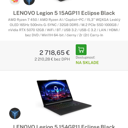
LENOVO Legion 5 15AGP11 Eclipse Black
AMD Ryzen 7 450 / AMD Ryzen AI / Copilot+PC / 15,3" WQXGA Lesklý
OLED 165Hz 500nits G-SYNC / 32GB DDR5 / M.2 PCIe SSD 1000GB /
nVidia RTX 5070 12GB / WiFi / BT / USB 3.2 / USB-C 3.2 / LAN / HDMI /
bez DVD / Win11H 64-bit / čierny / 2r (2r) Carry-In
2 718,65 €
Dostupnosť:
2 210,28 € bez DPH
NA SKLADE
LENOVO Legion 5 15AGP11 Eclipse Black