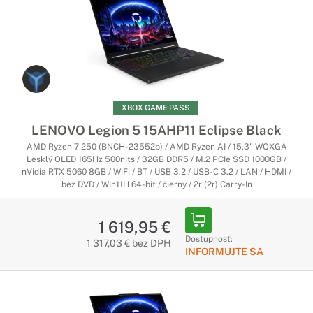
XBOX GAME PASS
LENOVO Legion 5 15AHP11 Eclipse Black
AMD Ryzen 7 250 (BNCH-23552b) / AMD Ryzen AI / 15,3" WQXGA
Lesklý OLED 165Hz 500nits / 32GB DDR5 / M.2 PCIe SSD 1000GB /
nVidia RTX 5060 8GB / WiFi / BT / USB 3.2 / USB-C 3.2 / LAN / HDMI /
bez DVD / Win11H 64-bit / čierny / 2r (2r) Carry-In
1 619,95 €
Dostupnosť:
1 317,03 € bez DPH
INFORMUJTE SA