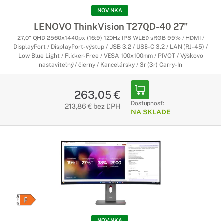
NOVINKA
LENOVO ThinkVision T27QD-40 27"
27,0" QHD 2560x1440px (16:9) 120Hz IPS WLED sRGB 99% / HDMI /
DisplayPort / DisplayPort-výstup / USB 3.2 / USB-C 3.2 / LAN (RJ-45) /
Low Blue Light / Flicker-Free / VESA 100x100mm / PIVOT / Výškovo
nastaviteľný / čierny / Kancelársky / 3r (3r) Carry-In
263,05 €
Dostupnosť:
213,86 € bez DPH
NA SKLADE
NOVINKA