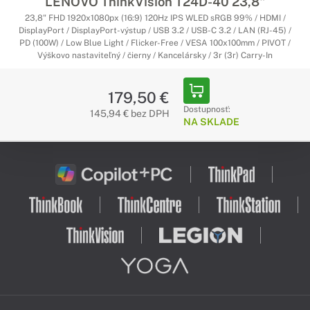
LENOVO ThinkVision T24D-40 23,8"
23,8" FHD 1920x1080px (16:9) 120Hz IPS WLED sRGB 99% / HDMI /
DisplayPort / DisplayPort-výstup / USB 3.2 / USB-C 3.2 / LAN (RJ-45) /
PD (100W) / Low Blue Light / Flicker-Free / VESA 100x100mm / PIVOT /
Výškovo nastaviteľný / čierny / Kancelársky / 3r (3r) Carry-In
179,50 €
Dostupnosť:
145,94 € bez DPH
NA SKLADE