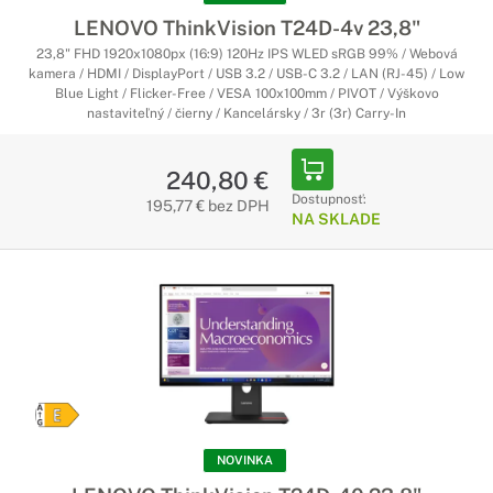
LENOVO ThinkVision T24D-4v 23,8"
23,8" FHD 1920x1080px (16:9) 120Hz IPS WLED sRGB 99% / Webová
kamera / HDMI / DisplayPort / USB 3.2 / USB-C 3.2 / LAN (RJ-45) / Low
Blue Light / Flicker-Free / VESA 100x100mm / PIVOT / Výškovo
nastaviteľný / čierny / Kancelársky / 3r (3r) Carry-In
240,80 €
Dostupnosť:
195,77 € bez DPH
NA SKLADE
NOVINKA