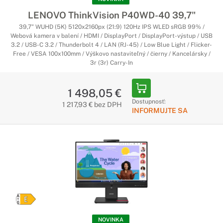
LENOVO ThinkVision P40WD-40 39,7"
39,7" WUHD (5K) 5120x2160px (21:9) 120Hz IPS WLED sRGB 99% /
Webová kamera v balení / HDMI / DisplayPort / DisplayPort-výstup / USB
3.2 / USB-C 3.2 / Thunderbolt 4 / LAN (RJ-45) / Low Blue Light / Flicker-
Free / VESA 100x100mm / Výškovo nastaviteľný / čierny / Kancelársky /
3r (3r) Carry-In
1 498,05 €
Dostupnosť:
1 217,93 € bez DPH
INFORMUJTE SA
NOVINKA