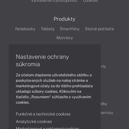
Vyhlásenie o prístupnosti
Cookies
Produkty
Notebooky
Tablety
Smartfóny
Stolné počítače
Monitory
Nastavenie ochrany
Články
súkromia
Obchodné informácie
Novinky
Produkty
Za účelom zlepšenia užívateľského zážitku a
Technológie
Videá
poskytovaných služieb na našej stránke a
marketingové účely sa do Vášho prehliadača
ukladajú súbory cookies. Kliknutím na
Obsah
tlačidlo „Rozumiem“ súhlasíte s využívaním
cookies.
Ako nakupovať
Možnosti doručenia a platby
Podpora a servis
Servisné služby
Cenník servisu
Funkčné a technické cookies
Analytické cookies
Marketingové a reklamné cookies