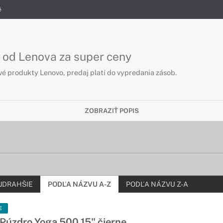
é
 od Lenova za super ceny
é produkty Lenovo, predaj platí do vypredania zásob.
ZOBRAZIŤ POPIS
JDRAHŠIE
PODĽA NÁZVU A-Z
PODĽA NÁZVU Z-A
E
úzdro Yoga 500 15" čierne