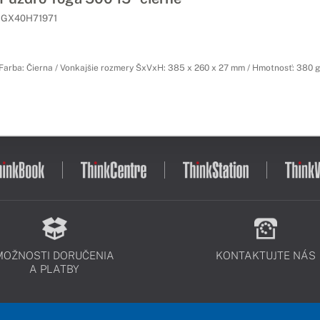
GX40H71971
 Farba: Čierna / Vonkajšie rozmery ŠxVxH: 385 x 260 x 27 mm / Hmotnosť: 380 g
MOŽNOSTI DORUČENIA
KONTAKTUJTE NÁS
A PLATBY