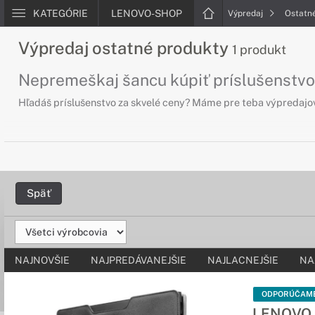
KATEGÓRIE
LENOVO-SHOP
Výpredaj
Ostatn
Výpredaj ostatné produkty
1 produkt
Nepremeškaj šancu kúpiť príslušenstvo
Hľadáš príslušenstvo za skvelé ceny? Máme pre teba výpredajov
Späť
NAJNOVŠIE
NAJPREDÁVANEJŠIE
NAJLACNEJŠIE
NA
ODPORÚČAM
LENOVO P