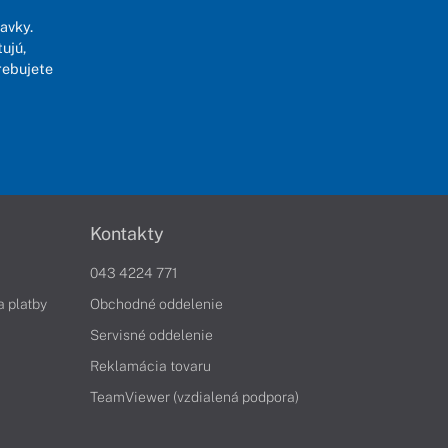
avky.
ujú,
rebujete
Kontakty
043 4224 771
a platby
Obchodné oddelenie
Servisné oddelenie
Reklamácia tovaru
TeamViewer (vzdialená podpora)