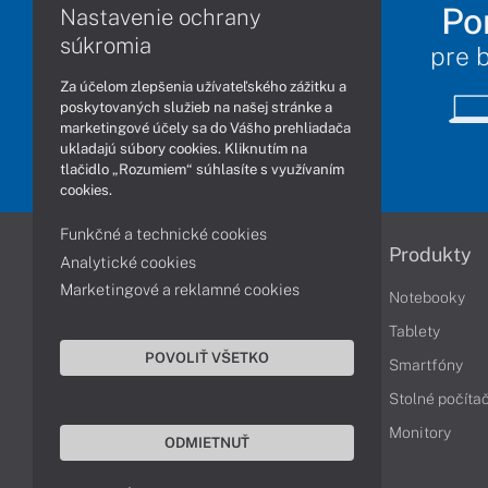
Po
Nastavenie ochrany
súkromia
pre 
Za účelom zlepšenia užívateľského zážitku a
poskytovaných služieb na našej stránke a
marketingové účely sa do Vášho prehliadača
ukladajú súbory cookies. Kliknutím na
tlačidlo „Rozumiem“ súhlasíte s využívaním
cookies.
Funkčné a technické cookies
Informácie
Produkty
Analytické cookies
Marketingové a reklamné cookies
Obchodné podmienky
Notebooky
Reklamačné podmienky
Tablety
POVOLIŤ VŠETKO
Ochrana osobných údajov
Smartfóny
Vrátenie tovaru
Stolné počíta
Vyhlásenie o prístupnosti
Monitory
ODMIETNUŤ
Cookies