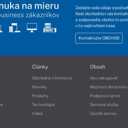
nuka na mieru
Zadajte vaše údaje a požiad
business zákazníkov
Naši obchodníci vás kontakt
a zodpovedia všetko čo pot
v čo najkratšom čase.
Kontaktujte OBCHOD
Články
Obsah
Obchodné informácie
Ako nakupovať
Novinky
Možnosti doručenia 
Produkty
Podpora a servis
če
Technológie
Servisné služby
Videá
Cenník servisu