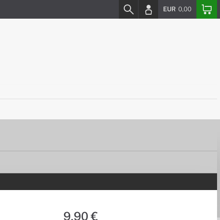
EUR
0,00
9,90 €