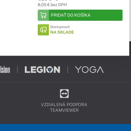
8,05 € bez DPH
PRIDAŤ DO KOŠÍKA
Dostupnosť:
NA SKLADE
VZDIALENÁ PODPORA
TEAMVIEWER